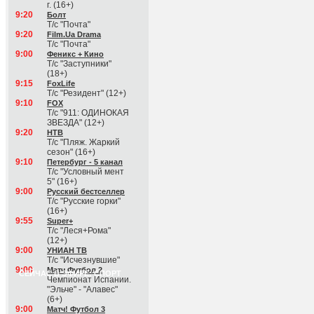
г. (16+)
9:20
Болт
Т/с "Почта"
9:20
Film.Ua Drama
Т/с "Почта"
9:00
Феникс + Кино
Т/с "Заступники"
(18+)
9:15
FoxLife
Т/с "Резидент" (12+)
9:10
FOX
Т/с "911: ОДИНОКАЯ
ЗВЕЗДА" (12+)
9:20
НТВ
Т/с "Пляж. Жаркий
сезон" (16+)
9:10
Петербург - 5 канал
Т/с "Условный мент
5" (16+)
9:00
Русский бестселлер
Т/с "Русские горки"
(16+)
9:55
Super+
Т/с "Леся+Рома"
(12+)
9:00
УНИАН ТВ
Т/с "Исчезнувшие"
9:00
Матч Футбол 2
СЕЙЧАС В ЭФИРЕ: СПОРТ
Чемпионат Испании.
"Эльче" - "Алавес"
(6+)
9:00
Матч! Футбол 3