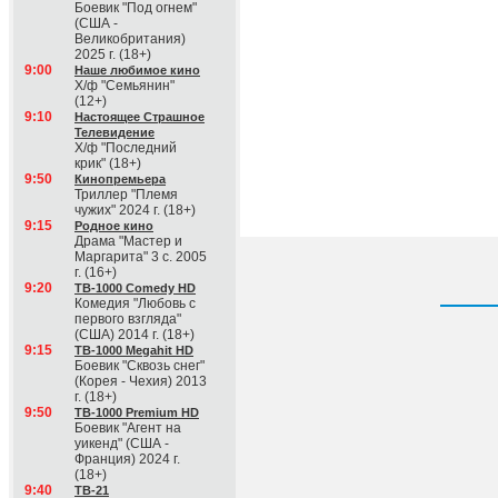
Боевик "Под огнем"
(США -
Великобритания)
2025 г. (18+)
9:00
Наше любимое кино
Х/ф "Семьянин"
(12+)
9:10
Настоящее Страшное
Телевидение
Х/ф "Последний
крик" (18+)
9:50
Кинопремьера
Триллер "Племя
чужих" 2024 г. (18+)
9:15
Родное кино
Драма "Мастер и
Маргарита" 3 с. 2005
г. (16+)
9:20
ТВ-1000 Comedy HD
Комедия "Любовь с
первого взгляда"
(США) 2014 г. (18+)
9:15
ТВ-1000 Megahit HD
Боевик "Сквозь снег"
(Корея - Чехия) 2013
г. (18+)
9:50
ТВ-1000 Premium HD
Боевик "Агент на
уикенд" (США -
Франция) 2024 г.
(18+)
9:40
ТВ-21