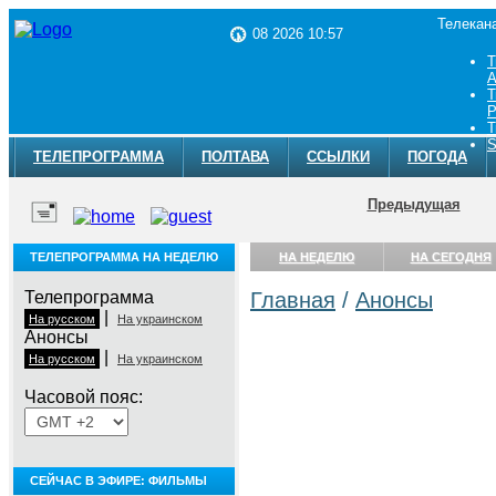
Телекан
08 2026 10:57
Т
A
Т
Р
Т
S
ТЕЛЕПРОГРАММА
ПОЛТАВА
ССЫЛКИ
ПОГОДА
Предыдущая
ТЕЛЕПРОГРАММА НА НЕДЕЛЮ
НА НЕДЕЛЮ
НА СЕГОДНЯ
Телепрограмма
Главная
/
Анонсы
|
На русском
На украинском
Анонсы
|
На русском
На украинском
Часовой пояс:
СЕЙЧАС В ЭФИРЕ: ФИЛЬМЫ