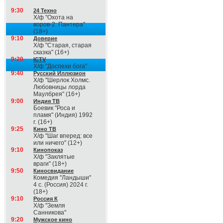
9:30
24 Техно
Х/ф "Охота на
воров-2: Пантера"
(18+)
9:10
Доверие
Х/ф "Старая, старая
сказка" (16+)
9:20
ICTV
Х/ф "Доспехи бога"
9:40
Русский Иллюзион
Х/ф "Шерлок Холмс.
Любовницы лорда
Маулбрея" (16+)
9:00
Индия ТВ
Боевик "Роса и
пламя" (Индия) 1992
г. (16+)
9:25
Кино ТВ
Х/ф "Шаг вперед: все
или ничего" (12+)
9:10
Кинопоказ
Х/ф "Заклятые
враги" (18+)
9:50
Киносвидание
Комедия "Ландыши"
4 с. (Россия) 2024 г.
(18+)
9:10
Россия К
Х/ф "Земля
Санникова"
9:20
Мужское кино