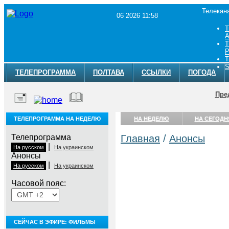
Телекан
06 2026 11:58
Т
A
Т
Р
Т
S
ТЕЛЕПРОГРАММА
ПОЛТАВА
ССЫЛКИ
ПОГОДА
Пре
ТЕЛЕПРОГРАММА НА НЕДЕЛЮ
НА НЕДЕЛЮ
НА СЕГОДН
Телепрограмма
Главная
/
Анонсы
|
На русском
На украинском
Анонсы
|
На русском
На украинском
Часовой пояс:
СЕЙЧАС В ЭФИРЕ: ФИЛЬМЫ