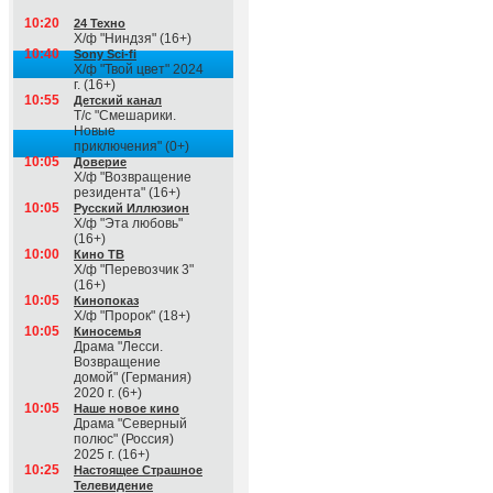
10:20
24 Техно
Х/ф "Ниндзя" (16+)
10:40
Sony Sci-fi
Х/ф "Твой цвет" 2024
г. (16+)
10:55
Детский канал
Т/с "Смешарики.
Новые
приключения" (0+)
10:05
Доверие
Х/ф "Возвращение
резидента" (16+)
10:05
Русский Иллюзион
Х/ф "Эта любовь"
(16+)
10:00
Кино ТВ
Х/ф "Перевозчик 3"
(16+)
10:05
Кинопоказ
Х/ф "Пророк" (18+)
10:05
Киносемья
Драма "Лесси.
Возвращение
домой" (Германия)
2020 г. (6+)
10:05
Наше новое кино
Драма "Северный
полюс" (Россия)
2025 г. (16+)
10:25
Настоящее Страшное
Телевидение