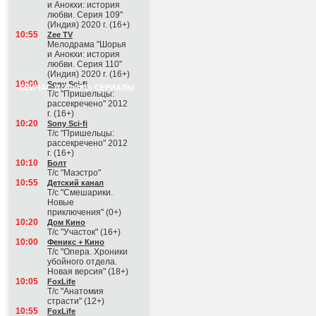
и Анокхи: история
любви. Серия 109"
(Индия) 2020 г. (16+)
10:55
Zee TV
Мелодрама "Шорья
и Анокхи: история
любви. Серия 110"
(Индия) 2020 г. (16+)
10:00
Sony Sci-fi
СЕЙЧАС В ЭФИРЕ: СЕРИАЛЫ
Т/с "Пришельцы:
рассекречено" 2012
г. (16+)
10:20
Sony Sci-fi
Т/с "Пришельцы:
рассекречено" 2012
г. (16+)
10:10
Болт
Т/с "Маэстро"
10:55
Детский канал
Т/с "Смешарики.
Новые
приключения" (0+)
10:20
Дом Кино
Т/с "Участок" (16+)
10:00
Феникс + Кино
Т/с "Опера. Хроники
убойного отдела.
Новая версия" (18+)
10:05
FoxLife
Т/с "Анатомия
страсти" (12+)
10:55
FoxLife