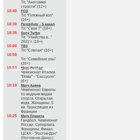
Т/с "Анатомия
страсти" (12+)
10:40
FOX
Т/с "Пляжный коп"
(16+)
10:30
Петербург - 5 канал
Т/с "Свои 7" (16+)
10:35
Sony Turbo
Т/с "Убийства в..."
2022 г. (16+)
10:00
ТВ3
Т/с "Слепая" (16+)
10:50
Т/с "Семейные узы"
(16+)
10:50
Матч Футбол
СЕЙЧАС В ЭФИРЕ: СПОРТ
Чемпионат Италии.
"Рома" - "Сассуоло"
(6+)
10:10
Матч Арена
Чемпионат Европы
по водным видам
спорта. Открытая
вода. Женщины. 5
км. Трансляция из
Франции
10:25
Матч Планета
Гандбол. Чемпионат
России. Суперлига.
Женщины. Финал.
ЦСКА - "Ростов-Дон"
(Ростов-на-Дону) (