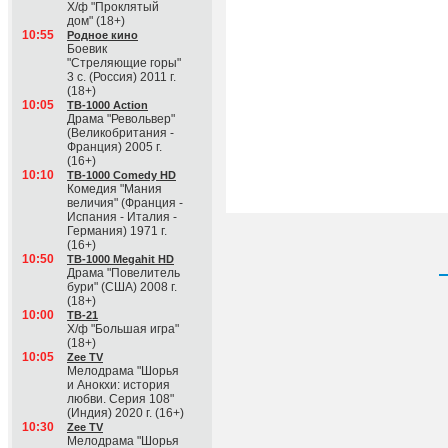
Х/ф "Проклятый
дом" (18+)
10:55
Родное кино
Боевик
"Стреляющие горы"
3 с. (Россия) 2011 г.
(18+)
10:05
ТВ-1000 Action
Драма "Револьвер"
(Великобритания -
Франция) 2005 г.
(16+)
10:10
ТВ-1000 Comedy HD
Комедия "Мания
величия" (Франция -
Испания - Италия -
Германия) 1971 г.
(16+)
10:50
ТВ-1000 Megahit HD
Драма "Повелитель
бури" (США) 2008 г.
(18+)
10:00
ТВ-21
Х/ф "Большая игра"
(18+)
10:05
Zee TV
Мелодрама "Шорья
и Анокхи: история
любви. Серия 108"
(Индия) 2020 г. (16+)
10:30
Zee TV
Мелодрама "Шорья