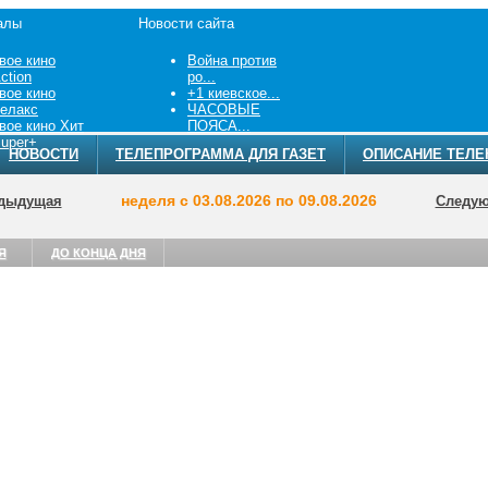
алы
Новости сайта
вое кино
Война против
ction
ро...
вое кино
+1 киевское...
елакс
ЧАСОВЫЕ
вое кино Хит
ПОЯСА...
uper+
НОВОСТИ
ТЕЛЕПРОГРАММА ДЛЯ ГАЗЕТ
ОПИСАНИЕ ТЕЛЕ
неделя с 03.08.2026 по 09.08.2026
дыдущая
Следу
Я
ДО КОНЦА ДНЯ