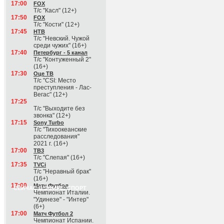
17:00
FOX
Т/с "Касл" (12+)
17:50
FOX
Т/с "Кости" (12+)
17:45
НТВ
Т/с "Невский. Чужой
среди чужих" (16+)
17:40
Петербург - 5 канал
Т/с "Контуженный 2"
(16+)
17:30
Оце ТВ
Т/с "CSI: Место
преступления - Лас-
Вегас" (12+)
17:25
Т/с "Выходите без
звонка" (12+)
17:15
Sony Turbo
Т/с "Тихоокеанские
расследования"
2021 г. (16+)
17:00
ТВ3
Т/с "Слепая" (16+)
17:35
TVCi
Т/с "Неравный брак"
(16+)
17:00
Матч Футбол
СЕЙЧАС В ЭФИРЕ: СПОРТ
Чемпионат Италии.
"Удинезе" - "Интер"
(6+)
17:00
Матч Футбол 2
Чемпионат Испании.