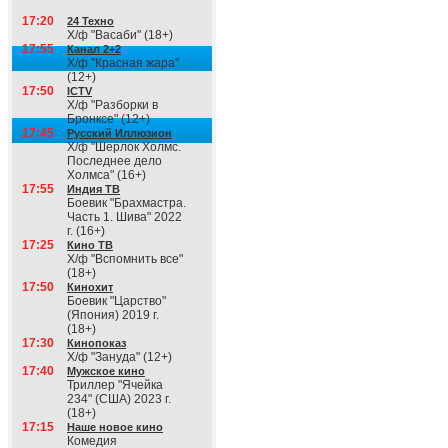
17:20
24 Техно
Х/ф "Васаби" (18+)
17:55
Канал 2+2
Х/ф "Красная жара"
(12+)
17:50
ICTV
Х/ф "Разборки в
Бронксе" (12+)
17:45
Русский Иллюзион
Х/ф "Шерлок Холмс.
Последнее дело
Холмса" (16+)
17:55
Индия ТВ
Боевик "Брахмастра.
Часть 1. Шива" 2022
г. (16+)
17:25
Кино ТВ
Х/ф "Вспомнить все"
(18+)
17:50
Кинохит
Боевик "Царство"
(Япония) 2019 г.
(18+)
17:30
Кинопоказ
Х/ф "Зануда" (12+)
17:40
Мужское кино
Триллер "Ячейка
234" (США) 2023 г.
(18+)
17:15
Наше новое кино
Комедия