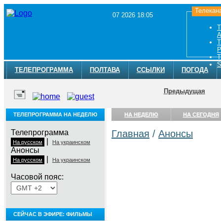
Телекан
07 2026 18:05
Т
A
Т
Р
Т
S
ТЕЛЕПРОГРАММА
ПОЛТАВА
ССЫЛКИ
ПОГОДА
Предыдущая
ТЕЛЕПРОГРАММА НА НЕДЕЛЮ
НА НЕДЕЛЮ
НА СЕГОДНЯ
Телепрограмма
Главная
/
Анонсы
|
На русском
На украинском
Анонсы
|
На русском
На украинском
Часовой пояс:
СЕЙЧАС В ЭФИРЕ: ФИЛЬМЫ