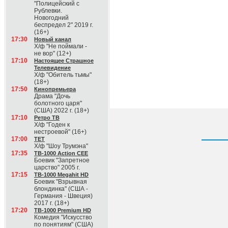
"Полицейский с
Рублевки.
Новогодний
беспредел 2" 2019 г.
(16+)
17:30
Новый канал
Х/ф "Не поймали -
не вор" (12+)
17:10
Настоящее Страшное
Телевидение
Х/ф "Обитель тьмы"
(18+)
17:50
Кинопремьера
Драма "Дочь
болотного царя"
(США) 2022 г. (18+)
17:10
Ретро ТВ
Х/ф "Годен к
нестроевой" (16+)
17:00
ТЕТ
Х/ф "Шоу Трумэна"
17:35
ТВ-1000 Action CEE
Боевик "Запретное
царство" 2005 г.
17:15
ТВ-1000 Megahit HD
Боевик "Взрывная
блондинка" (США -
Германия - Швеция)
2017 г. (18+)
17:20
ТВ-1000 Premium HD
Комедия "Искусство
по понятиям" (США)