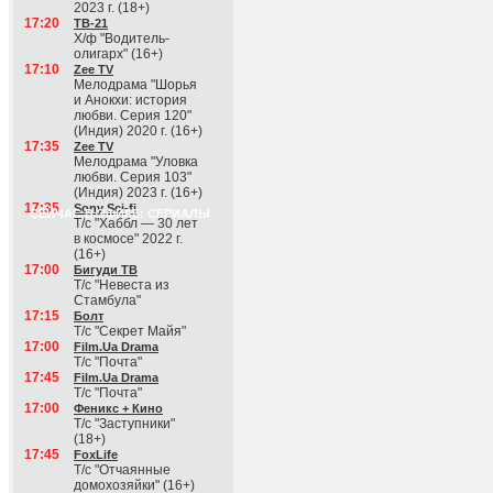
2023 г. (18+)
17:20
ТВ-21
Х/ф "Водитель-
олигарх" (16+)
17:10
Zee TV
Мелодрама "Шорья
и Анокхи: история
любви. Серия 120"
(Индия) 2020 г. (16+)
17:35
Zee TV
Мелодрама "Уловка
любви. Серия 103"
(Индия) 2023 г. (16+)
17:35
Sony Sci-fi
СЕЙЧАС В ЭФИРЕ: СЕРИАЛЫ
Т/с "Хаббл — 30 лет
в космосе" 2022 г.
(16+)
17:00
Бигуди ТВ
Т/с "Невеста из
Стамбула"
17:15
Болт
Т/с "Секрет Майя"
17:00
Film.Ua Drama
Т/с "Почта"
17:45
Film.Ua Drama
Т/с "Почта"
17:00
Феникс + Кино
Т/с "Заступники"
(18+)
17:45
FoxLife
Т/с "Отчаянные
домохозяйки" (16+)