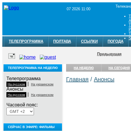
Телекан
07 2026 11:00
Т
A
Т
Р
Т
S
ТЕЛЕПРОГРАММА
ПОЛТАВА
ССЫЛКИ
ПОГОДА
Предыдущая
ТЕЛЕПРОГРАММА НА НЕДЕЛЮ
НА НЕДЕЛЮ
НА СЕГОДНЯ
Телепрограмма
Главная
/
Анонсы
|
На русском
На украинском
Анонсы
|
На русском
На украинском
Часовой пояс:
СЕЙЧАС В ЭФИРЕ: ФИЛЬМЫ