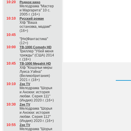
10:20
Родное кино
Мелодрама "Мастер
и Маргарита" 10 с.
2005 г. (16+)
10:10
Русский роман
Х/ф "Ваша
остановка, мадам!"
(16+)
10:45
"[Не]Фантастика"
(12+)
10:00
ТВ-1000 Comedy HD
Триллер "Убей меня
трижды" (США) 2014
г. (18+)
10:45
ТВ-1000 Megahit HD
Х/ф "Кошачьи миры
Луиса Уэйна"
(Великобритания)
2021 г. (18+)
10:10
Zee TV
Мелодрама "Шорья
и Анокхи: история
любви. Серия 111"
(Индия) 2020 г. (16+)
10:30
Zee TV
Мелодрама "Шорья
и Анокхи: история
любви. Серия 112"
(Индия) 2020 г. (16+)
10:55
Zee TV
Мелодрама "Шорья