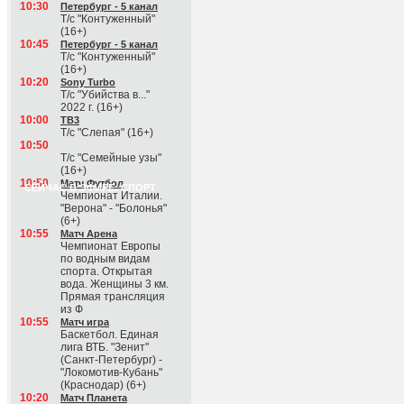
10:30
Петербург - 5 канал
Т/с "Контуженный"
(16+)
10:45
Петербург - 5 канал
Т/с "Контуженный"
(16+)
10:20
Sony Turbo
Т/с "Убийства в..."
2022 г. (16+)
10:00
ТВ3
Т/с "Слепая" (16+)
10:50
Т/с "Семейные узы"
(16+)
10:50
Матч Футбол
СЕЙЧАС В ЭФИРЕ: СПОРТ
Чемпионат Италии.
"Верона" - "Болонья"
(6+)
10:55
Матч Арена
Чемпионат Европы
по водным видам
спорта. Открытая
вода. Женщины 3 км.
Прямая трансляция
из Ф
10:55
Матч игра
Баскетбол. Единая
лига ВТБ. "Зенит"
(Санкт-Петербург) -
"Локомотив-Кубань"
(Краснодар) (6+)
10:20
Матч Планета