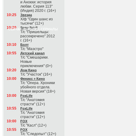
и Анокхи: история
любви. Серия 113"
(Индия) 2020 г. (16+)
10:25
Звезда
Х/ф "Один шанс из
тысячи" (12+)
10:20
Sony Sci-fi
СЕЙЧАС В ЭФИРЕ: СЕРИАЛЫ
Т/с "Пришельцы:
рассекречено" 2012
г. (16+)
10:10
Болт
Т/с "Маэстро"
10:55
Детский канал
Т/с "Смешарики.
Новые
приключения" (0+)
10:20
Дом Кино
Т/с "Участок" (16+)
10:00
Феникс + Кино
Т/с "Опера. Хроники
убойного отдела.
Новая версия" (18+)
10:00
FoxLife
Т/с "Анатомия
страсти" (12+)
10:55
FoxLife
Т/с "Анатомия
страсти" (12+)
10:00
FOX
Т/с "Касл" (12+)
10:55
FOX
Т/с "Следопыт" (12+)