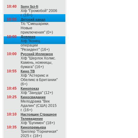
10:40
Sony Sci-fi
Х/ф "Громобой" 2006
г. (16+)
10:55
Детский канал
Т/с "Смешарики.
Новые
приключения" (0+)
10:00
Доверие
Х/ф "Конец
операции
"Резидент" (16+)
10:00
Русский Иллюзион
Х/ф "Шерлок Холмс.
Камень, ножницы,
бумага" (16+)
10:55
Кино ТВ
Х/ф "Астерикс и
Обеликс в Британии"
(6+)
10:45
Кинопоказ
Х/ф "Зануда" (12+)
10:25
Киносвидание
Мелодрама "Век
Адалин" (США) 2015
г. (16+)
10:10
Настоящее Страшное
Телевидение
Х/ф "Бугимен" (18+)
10:35
Кинопремьера
Триллер "Горничная"
2025 г. (18+)