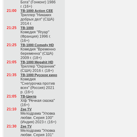
Бога" (Гонконг) 1986
г. (16+)
21:00
ТВ-1000 Action CEE
Триллер "Никаких
добрых дел" (США)
2014 г.
21:25
ТВ-1000
Комедия "Ягуар"
(Франция) 1996 г.
(16+)
21:25
ТВ-1000 Comedy HD
Комедия "Временно
беременна" (США)
2009 г. (18+)
21:05
ТВ-1000 Megahit HD
Триллер "Охранник"
(США) 2016 г. (18+)
21:35
ТВ-1000 Русское кино
Комедия
"Снегурочка против
всех" (Россия) 2021
р. (16+)
21:05
ТВ-Центр
Х/ф "Речная сказка"
(16+)
21:10
Zee TV
Мелодрама "Уловка
любви. Серия 100"
(Индия) 2023 г. (16+)
21:30
Zee TV
Мелодрама "Уловка
любви. Серия 101"