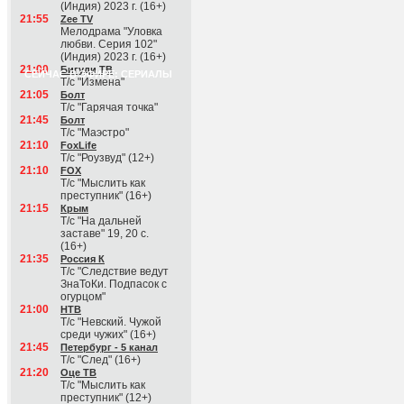
(Индия) 2023 г. (16+)
21:55
Zee TV
Мелодрама "Уловка
любви. Серия 102"
(Индия) 2023 г. (16+)
21:00
Бигуди ТВ
СЕЙЧАС В ЭФИРЕ: СЕРИАЛЫ
Т/с "Измена"
21:05
Болт
Т/с "Гарячая точка"
21:45
Болт
Т/с "Маэстро"
21:10
FoxLife
Т/с "Роузвуд" (12+)
21:10
FOX
Т/с "Мыслить как
преступник" (16+)
21:15
Крым
Т/с "На дальней
заставе" 19, 20 с.
(16+)
21:35
Россия К
Т/с "Следствие ведут
ЗнаТоКи. Подпасок с
огурцом"
21:00
НТВ
Т/с "Невский. Чужой
среди чужих" (16+)
21:45
Петербург - 5 канал
Т/с "След" (16+)
21:20
Оце ТВ
Т/с "Мыслить как
преступник" (12+)