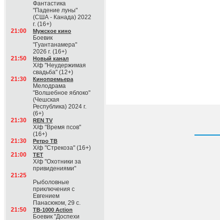
Фантастика
"Падение луны"
(США - Канада) 2022
г. (16+)
21:00
Мужское кино
Боевик
"Гуантанамера"
2026 г. (16+)
21:50
Новый канал
Х/ф "Неудержимая
свадьба" (12+)
21:30
Кинопремьера
Мелодрама
"Волшебное яблоко"
(Чешская
Республика) 2024 г.
(6+)
21:30
REN TV
Х/ф "Время псов"
(16+)
21:30
Ретро ТВ
Х/ф "Стрекоза" (16+)
21:00
ТЕТ
Х/ф "Охотники за
привидениями"
21:25
Рыболовные
приключения с
Евгением
Панасюком, 29 с.
21:50
ТВ-1000 Action
Боевик "Доспехи