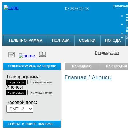
Телекан
07 2026 22:23
Т
A
Т
Р
Т
S
ТЕЛЕПРОГРАММА
ПОЛТАВА
ССЫЛКИ
ПОГОДА
Предыдущая
ТЕЛЕПРОГРАММА НА НЕДЕЛЮ
НА НЕДЕЛЮ
НА СЕГОДНЯ
Телепрограмма
Главная
/
Анонсы
|
На русском
На украинском
Анонсы
|
На русском
На украинском
Часовой пояс:
СЕЙЧАС В ЭФИРЕ: ФИЛЬМЫ