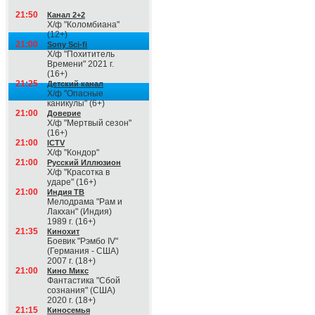
21:50
Канал 2+2
Х/ф "Коломбиана"
(12+)
21:00
Sony Sci-fi
Х/ф "Похититель
Времени" 2021 г.
(16+)
21:25
Детский канал
Х/ф "Опасные
каникулы" (6+)
21:00
Доверие
Х/ф "Мертвый сезон"
(16+)
21:00
ICTV
Х/ф "Кондор"
21:00
Русский Иллюзион
Х/ф "Красотка в
ударе" (16+)
21:00
Индия ТВ
Мелодрама "Рам и
Лакхан" (Индия)
1989 г. (16+)
21:35
Кинохит
Боевик "Рэмбо IV"
(Германия - США)
2007 г. (18+)
21:00
Кино Микс
Фантастика "Сбой
сознания" (США)
2020 г. (18+)
21:15
Киносемья