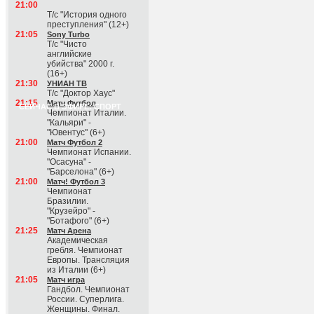
21:00
Т/с "История одного
преступления" (12+)
21:05
Sony Turbo
Т/с "Чисто
английские
убийства" 2000 г.
(16+)
21:30
УНИАН ТВ
Т/с "Доктор Хаус"
21:15
Матч Футбол
СЕЙЧАС В ЭФИРЕ: СПОРТ
Чемпионат Италии.
"Кальяри" -
"Ювентус" (6+)
21:00
Матч Футбол 2
Чемпионат Испании.
"Осасуна" -
"Барселона" (6+)
21:00
Матч! Футбол 3
Чемпионат
Бразилии.
"Крузейро" -
"Ботафого" (6+)
21:25
Матч Арена
Академическая
гребля. Чемпионат
Европы. Трансляция
из Италии (6+)
21:05
Матч игра
Гандбол. Чемпионат
России. Суперлига.
Женщины. Финал.