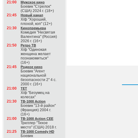
21:00
Мужское кино
Боевик "Стрелок"
(США) 2024 г. (18+)
21:45
Новый канал
Х/ф "Хороший,
плохой, коп" (12+)
21:30
Кинопремьера
Комедия "Несвятая
Валентина" (Россия)
2026 г. (16+)
21:50
Ретро ТВ
Х/ф "Одинокая
женщина желает
познакомиться"
(16+)
21:45
Родное кино
Боевик "Агент
национальной
безопасности 2" 4 с.
2000 г. (16+)
21:00
ТЕТ
Х/ф "Безумец на
колесах"
21:30
ТВ-1000 Action
Боевик "13-й район"
(Франция) 2004 г.
(16+)
21:00
ТВ-1000 Action CEE
Триллер "Тихое
место" (США) 2018 г.
21:25
ТВ-1000 Comedy HD
Боевик