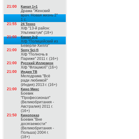
21:00
Канал 1+1
Драма "Женский
врач. Новая жизнь 2"
1 с.
21:55
24 Техно
Х/ф "13-й район:
Ультиматум" (18+)
21:00
Канал 2+2
Х/ф "Полицейский из
Беверли-Хиллз"
21:00
Sony Sci-fi
Х/ф "Полночь в
Париже" 2011 г. (16+)
21:00
Русский Иллюзион
Х/ф "Флэшмоб" (16+)
21:00
Индия ТВ
Мелодрама "Всё
ради любимой"
(Индия) 2013 г. (16+)
21:00
Кино Микс
Боевик
"Профессионал"
(Великобритания -
Австралия) 2011 г.
(16+)
21:50
Кинопоказ
Боевик "Вне
досягаемости"
(Великобритания -
Польша) 2004 г.
(18+)