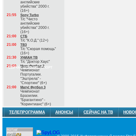
английские
убийства" 2000 г.
(16+)
21:55
Sony Turbo
Т/с "Чисто
английские
убийства" 2000 г.
(16+)
21:00
СТБ
Т/с "К.О.Д." (12+)
21:00
ТВ3
Т/с "Скорая помощь"
(16+)
21:30
УНИАН ТВ
Т/с "Доктор Хаус"
21:00
Матч Футбол 2
СЕЙЧАС В ЭФИРЕ: СПОРТ
Чемпионат
Португалии.
"Эштрела" -
"Спортинг" (6+)
21:00
Матч! Футбол 3
Чемпионат
Бразилии.
"Брагантино" -
"Коринтианс" (6+)
ТЕЛЕПРОГРАММА
АНОНСЫ
СЕЙЧАС НА ТВ
НОВО