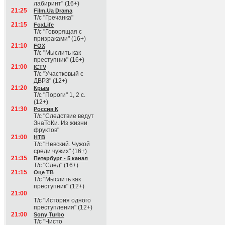
лабиринт" (16+)
21:25
Film.Ua Drama
Т/с "Гречанка"
21:15
FoxLife
Т/с "Говорящая с
призраками" (16+)
21:10
FOX
Т/с "Мыслить как
преступник" (16+)
21:00
ICTV
Т/с "Участковый с
ДВРЗ" (12+)
21:20
Крым
Т/с "Пороги" 1, 2 с.
(12+)
21:30
Россия К
Т/с "Следствие ведут
ЗнаТоКи. Из жизни
фруктов"
21:00
НТВ
Т/с "Невский. Чужой
среди чужих" (16+)
21:35
Петербург - 5 канал
Т/с "След" (16+)
21:15
Оце ТВ
Т/с "Мыслить как
преступник" (12+)
21:00
Т/с "История одного
преступления" (12+)
21:00
Sony Turbo
Т/с "Чисто