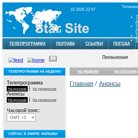
Телекан
10 2026 22:47
Т
A
Т
Р
Т
S
ТЕЛЕПРОГРАММА
ПОЛТАВА
ССЫЛКИ
ПОГОДА
Предыдущая
ТЕЛЕПРОГРАММА НА НЕДЕЛЮ
НА НЕДЕЛЮ
НА СЕГОДНЯ
Телепрограмма
Главная
/
Анонсы
|
На русском
На украинском
Анонсы
|
На русском
На украинском
Часовой пояс:
СЕЙЧАС В ЭФИРЕ: ФИЛЬМЫ