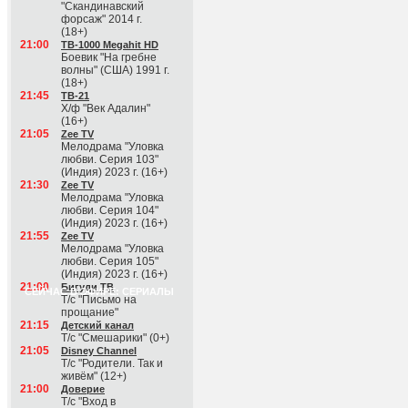
"Скандинавский
форсаж" 2014 г.
(18+)
21:00
ТВ-1000 Megahit HD
Боевик "На гребне
волны" (США) 1991 г.
(18+)
21:45
ТВ-21
Х/ф "Век Адалин"
(16+)
21:05
Zee TV
Мелодрама "Уловка
любви. Серия 103"
(Индия) 2023 г. (16+)
21:30
Zee TV
Мелодрама "Уловка
любви. Серия 104"
(Индия) 2023 г. (16+)
21:55
Zee TV
Мелодрама "Уловка
любви. Серия 105"
(Индия) 2023 г. (16+)
21:00
Бигуди ТВ
СЕЙЧАС В ЭФИРЕ: СЕРИАЛЫ
Т/с "Письмо на
прощание"
21:15
Детский канал
Т/с "Смешарики" (0+)
21:05
Disney Channel
Т/с "Родители. Так и
живём" (12+)
21:00
Доверие
Т/с "Вход в