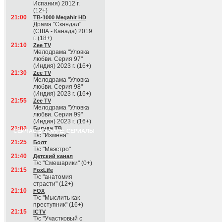
Испания) 2012 г.
(12+)
21:00
ТВ-1000 Megahit HD
Драма "Скандал"
(США - Канада) 2019
г. (18+)
21:10
Zee TV
Мелодрама "Уловка
любви. Серия 97"
(Индия) 2023 г. (16+)
21:30
Zee TV
Мелодрама "Уловка
любви. Серия 98"
(Индия) 2023 г. (16+)
21:55
Zee TV
Мелодрама "Уловка
любви. Серия 99"
(Индия) 2023 г. (16+)
21:00
Бигуди ТВ
СЕЙЧАС В ЭФИРЕ: СЕРИАЛЫ
Т/с "Измена"
21:25
Болт
Т/с "Маэстро"
21:40
Детский канал
Т/с "Смешарики" (0+)
21:15
FoxLife
Т/с "анатомия
страсти" (12+)
21:10
FOX
Т/с "Мыслить как
преступник" (16+)
21:15
ICTV
Т/с "Участковый с