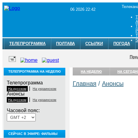
Телекан
06 2026 22:42
Т
A
Т
Р
Т
S
ТЕЛЕПРОГРАММА
ПОЛТАВА
ССЫЛКИ
ПОГОДА
Пре
ТЕЛЕПРОГРАММА НА НЕДЕЛЮ
НА НЕДЕЛЮ
НА СЕГОДН
Телепрограмма
Главная
/
Анонсы
|
На русском
На украинском
Анонсы
|
На русском
На украинском
Часовой пояс:
СЕЙЧАС В ЭФИРЕ: ФИЛЬМЫ