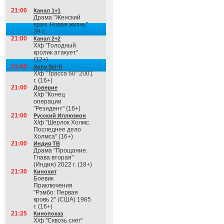
21:00
Канал 1+1
Драма "Женский
врач. Новая жизнь"
39 с.
21:00
Канал 2+2
Х/ф "Голодный
кролик атакует"
(12+)
21:00
Sony Sci-fi
Х/ф "Трасса 60" 2001
г. (16+)
21:00
Доверие
Х/ф "Конец
операции
"Резидент" (16+)
21:00
Русский Иллюзион
Х/ф "Шерлок Холмс.
Последнее дело
Холмса" (16+)
21:00
Индия ТВ
Драма "Прощание.
Глава вторая"
(Индия) 2022 г. (18+)
21:30
Кинохит
Боевик
Приключения
"Рэмбо: Первая
кровь 2" (США) 1985
г. (16+)
21:25
Кинопоказ
Х/ф "Сквозь снег"