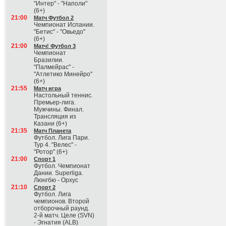
"Интер" - "Наполи"
(6+)
21:00
Матч Футбол 2
Чемпионат Испании.
"Бетис" - "Овьедо"
(6+)
21:00
Матч! Футбол 3
Чемпионат
Бразилии.
"Палмейрас" -
"Атлетико Минейро"
(6+)
21:55
Матч игра
Настольный теннис.
Премьер-лига.
Мужчины. Финал.
Трансляция из
Казани (6+)
21:35
Матч Планета
Футбол. Лига Пари.
Тур 4. "Велес" -
"Ротор" (6+)
21:00
Спорт 1
Футбол. Чемпионат
Дании. Superliga.
Люнгбю - Орхус
21:10
Спорт 2
Футбол. Лига
чемпионов. Второй
отборочный раунд.
2-й матч. Целе (SVN)
- Эгнатия (ALB)