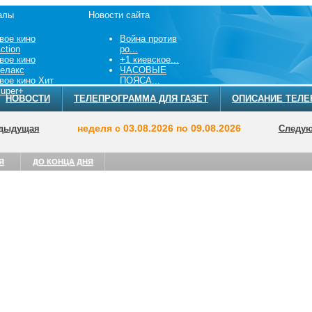
алы
Новости сайта
вое кино
Война против
ction
ро...
вое кино
+1 киевское...
елакс
ЧАСОВЫЕ
вое кино Хит
ПОЯСА...
uper+
НОВОСТИ
ТЕЛЕПРОГРАММА ДЛЯ ГАЗЕТ
ОПИСАНИЕ ТЕЛЕ
неделя с 03.08.2026 по 09.08.2026
дыдущая
Следу
Я
ДО КОНЦА ДНЯ