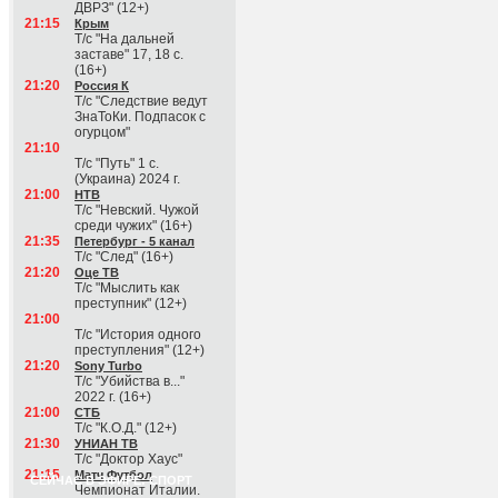
ДВРЗ" (12+)
21:15
Крым
Т/с "На дальней
заставе" 17, 18 с.
(16+)
21:20
Россия К
Т/с "Следствие ведут
ЗнаТоКи. Подпасок с
огурцом"
21:10
Т/с "Путь" 1 с.
(Украина) 2024 г.
21:00
НТВ
Т/с "Невский. Чужой
среди чужих" (16+)
21:35
Петербург - 5 канал
Т/с "След" (16+)
21:20
Оце ТВ
Т/с "Мыслить как
преступник" (12+)
21:00
Т/с "История одного
преступления" (12+)
21:20
Sony Turbo
Т/с "Убийства в..."
2022 г. (16+)
21:00
СТБ
Т/с "К.О.Д." (12+)
21:30
УНИАН ТВ
Т/с "Доктор Хаус"
21:15
Матч Футбол
СЕЙЧАС В ЭФИРЕ: СПОРТ
Чемпионат Италии.