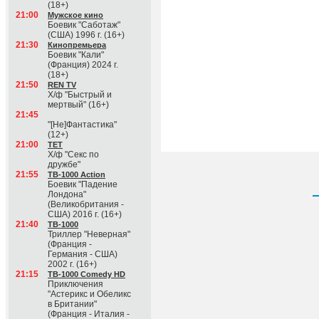
(18+)
21:00
Мужское кино
Боевик "Саботаж"
(США) 1996 г. (16+)
21:30
Кинопремьера
Боевик "Кали"
(Франция) 2024 г.
(18+)
21:50
REN TV
Х/ф "Быстрый и
мертвый" (16+)
21:45
"[Не]Фантастика"
(12+)
21:00
ТЕТ
Х/ф "Секс по
дружбе"
21:55
ТВ-1000 Action
Боевик "Падение
Лондона"
(Великобритания -
США) 2016 г. (16+)
21:40
ТВ-1000
Триллер "Неверная"
(Франция -
Германия - США)
2002 г. (16+)
21:15
ТВ-1000 Comedy HD
Приключения
"Астерикс и Обеликс
в Британии"
(Франция - Италия -