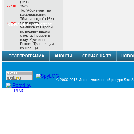
(16+)
22:30
TVCi
Т/с "Абонемент на
расследование.
Тёмные воды" (16+)
22:50
Матч Арена
СЕЙЧАС В ЭФИРЕ: СПОРТ
Чемпионат Европы
по водным видам
спорта. Прыжки в
воду. Мужчины.
Вышка. Трансляция
из Франци
ТЕЛЕПРОГРАММА
АНОНСЫ
СЕЙЧАС НА ТВ
НОВО
© 2000-2015 Информационный ресурс Star Si