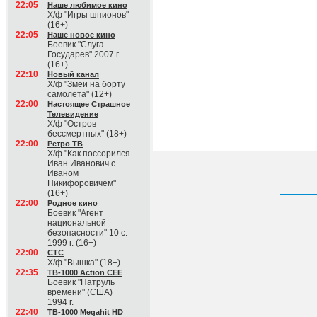
22:05
Наше любимое кино
Х/ф "Игры шпионов"
(16+)
22:05
Наше новое кино
Боевик "Слуга
Государев" 2007 г.
(16+)
22:10
Новый канал
Х/ф "Змеи на борту
самолета" (12+)
22:00
Настоящее Страшное
Телевидение
Х/ф "Остров
бессмертных" (18+)
22:00
Ретро ТВ
Х/ф "Как поссорился
Иван Иванович с
Иваном
Никифоровичем"
(16+)
22:00
Родное кино
Боевик "Агент
национальной
безопасности" 10 с.
1999 г. (16+)
22:00
СТС
Х/ф "Вышка" (18+)
22:35
ТВ-1000 Action CEE
Боевик "Патруль
времени" (США)
1994 г.
22:40
ТВ-1000 Megahit HD