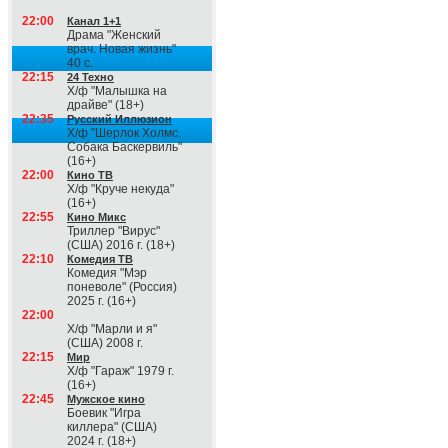
22:00
Канал 1+1
Драма "Женский
врач. Новая жизнь"
40 с.
22:15
24 Техно
Х/ф "Малышка на
драйве" (18+)
22:35
Русский Иллюзион
Х/ф "Шерлок Холмс.
Собака Баскервиль"
(16+)
22:00
Кино ТВ
Х/ф "Круче некуда"
(16+)
22:55
Кино Микс
Триллер "Вирус"
(США) 2016 г. (18+)
22:10
Комедия ТВ
Комедия "Мэр
поневоле" (Россия)
2025 г. (16+)
22:00
Х/ф "Марли и я"
(США) 2008 г.
22:15
Мир
Х/ф "Гараж" 1979 г.
(16+)
22:45
Мужское кино
Боевик "Игра
киллера" (США)
2024 г. (18+)