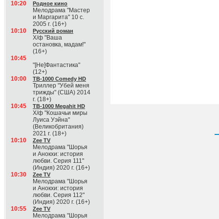
10:20
Родное кино
Мелодрама "Мастер
и Маргарита" 10 с.
2005 г. (16+)
10:10
Русский роман
Х/ф "Ваша
остановка, мадам!"
(16+)
10:45
"[Не]Фантастика"
(12+)
10:00
ТВ-1000 Comedy HD
Триллер "Убей меня
трижды" (США) 2014
г. (18+)
10:45
ТВ-1000 Megahit HD
Х/ф "Кошачьи миры
Луиса Уэйна"
(Великобритания)
2021 г. (18+)
10:10
Zee TV
Мелодрама "Шорья
и Анокхи: история
любви. Серия 111"
(Индия) 2020 г. (16+)
10:30
Zee TV
Мелодрама "Шорья
и Анокхи: история
любви. Серия 112"
(Индия) 2020 г. (16+)
10:55
Zee TV
Мелодрама "Шорья