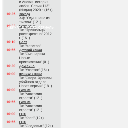
и Анокхи: история
любви. Серия 113"
(Индия) 2020 г. (16+)
10:25
Звезда
Х/ф "Один шанс из
тысячи" (12+)
10:20
Sony Sci-fi
СЕЙЧАС В ЭФИРЕ: СЕРИАЛЫ
Т/с "Пришельцы:
рассекречено" 2012
г. (16+)
10:10
Болт
Т/с "Маэстро"
10:55
Детский канал
Т/с "Смешарики.
Новые
приключения" (0+)
10:20
Дом Кино
Т/с "Участок" (16+)
10:00
Феникс + Кино
Т/с "Опера. Хроники
убойного отдела.
Новая версия" (18+)
10:00
FoxLife
Т/с "Анатомия
страсти" (12+)
10:55
FoxLife
Т/с "Анатомия
страсти" (12+)
10:00
FOX
Т/с "Касл" (12+)
10:55
FOX
Т/с "Следопыт" (12+)