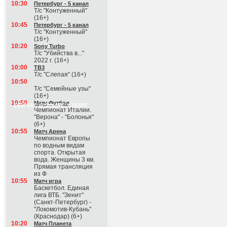
10:30
Петербург - 5 канал
Т/с "Контуженный"
(16+)
10:45
Петербург - 5 канал
Т/с "Контуженный"
(16+)
10:20
Sony Turbo
Т/с "Убийства в..."
2022 г. (16+)
10:00
ТВ3
Т/с "Слепая" (16+)
10:50
Т/с "Семейные узы"
(16+)
10:50
Матч Футбол
СЕЙЧАС В ЭФИРЕ: СПОРТ
Чемпионат Италии.
"Верона" - "Болонья"
(6+)
10:55
Матч Арена
Чемпионат Европы
по водным видам
спорта. Открытая
вода. Женщины 3 км.
Прямая трансляция
из Ф
10:55
Матч игра
Баскетбол. Единая
лига ВТБ. "Зенит"
(Санкт-Петербург) -
"Локомотив-Кубань"
(Краснодар) (6+)
10:20
Матч Планета