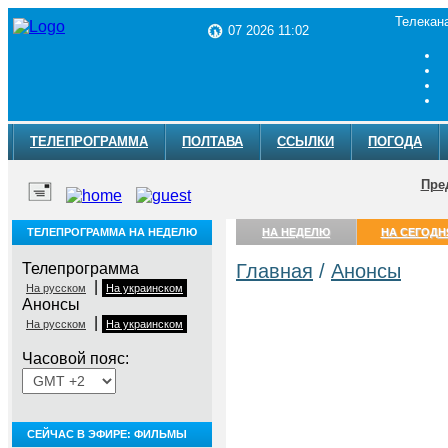
Телекан
07 2026 11:02
ТЕЛЕПРОГРАММА
ПОЛТАВА
ССЫЛКИ
ПОГОДА
Пре
ТЕЛЕПРОГРАММА НА НЕДЕЛЮ
НА НЕДЕЛЮ
НА СЕГОДН
Телепрограмма
Главная
/
Анонсы
|
На русском
На украинском
Анонсы
|
На русском
На украинском
Часовой пояс:
СЕЙЧАС В ЭФИРЕ: ФИЛЬМЫ