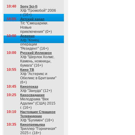
10:40
Sony Sci-fi
Х/ф "Громобой" 2006
г. (16+)
10:55
Детский канал
Т/с "Смешарики.
Новые
приключения" (0+)
10:00
Доверие
Х/ф "Конец
операции
"Резидент" (16+)
10:00
Русский Иллюзион
Х/ф "Шерлок Холмс.
Камень, ножницы,
бумага" (16+)
10:55
Кино ТВ
Х/ф "Астерикс и
Обеликс в Британии"
(6+)
10:45
Кинопоказ
Х/ф "Зануда" (12+)
10:25
Киносвидание
Мелодрама "Век
Адалин" (США) 2015
г. (16+)
10:10
Настоящее Страшное
Телевидение
Х/ф "Бугимен" (18+)
10:35
Кинопремьера
Триллер "Горничная"
2025 г. (18+)