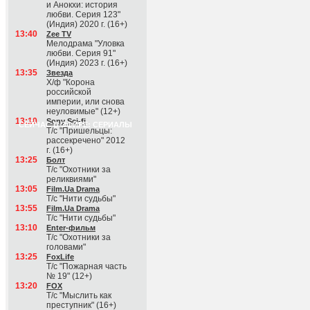
и Анокхи: история
любви. Серия 123"
(Индия) 2020 г. (16+)
13:40
Zee TV
Мелодрама "Уловка
любви. Серия 91"
(Индия) 2023 г. (16+)
13:35
Звезда
Х/ф "Корона
российской
империи, или снова
неуловимые" (12+)
13:10
Sony Sci-fi
СЕЙЧАС В ЭФИРЕ: СЕРИАЛЫ
Т/с "Пришельцы:
рассекречено" 2012
г. (16+)
13:25
Болт
Т/с "Охотники за
реликвиями"
13:05
Film.Ua Drama
Т/с "Нити судьбы"
13:55
Film.Ua Drama
Т/с "Нити судьбы"
13:10
Enter-фильм
Т/с "Охотники за
головами"
13:25
FoxLife
Т/с "Пожарная часть
№ 19" (12+)
13:20
FOX
Т/с "Мыслить как
преступник" (16+)