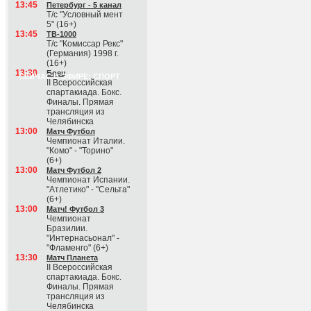
13:45
Петербург - 5 канал
Т/с "Условный мент
5" (16+)
13:45
ТВ-1000
Т/с "Комиссар Рекс"
(Германия) 1998 г.
(16+)
13:30
Боец
СЕЙЧАС В ЭФИРЕ: СПОРТ
II Всероссийская
спартакиада. Бокс.
Финалы. Прямая
трансляция из
Челябинска
13:00
Матч Футбол
Чемпионат Италии.
"Комо" - "Торино"
(6+)
13:00
Матч Футбол 2
Чемпионат Испании.
"Атлетико" - "Сельта"
(6+)
13:00
Матч! Футбол 3
Чемпионат
Бразилии.
"Интернасьонал" -
"Фламенго" (6+)
13:30
Матч Планета
II Всероссийская
спартакиада. Бокс.
Финалы. Прямая
трансляция из
Челябинска