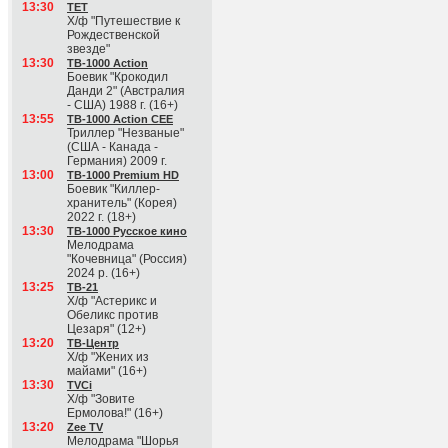
13:30
ТЕТ
Х/ф "Путешествие к
Рождественской
звезде"
13:30
ТВ-1000 Action
Боевик "Крокодил
Данди 2" (Австралия
- США) 1988 г. (16+)
13:55
ТВ-1000 Action CEE
Триллер "Незваные"
(США - Канада -
Германия) 2009 г.
13:00
ТВ-1000 Premium HD
Боевик "Киллер-
хранитель" (Корея)
2022 г. (18+)
13:30
ТВ-1000 Русское кино
Мелодрама
"Кочевница" (Россия)
2024 р. (16+)
13:25
ТВ-21
Х/ф "Астерикс и
Обеликс против
Цезаря" (12+)
13:20
ТВ-Центр
Х/ф "Жених из
майами" (16+)
13:30
TVCi
Х/ф "Зовите
Ермолова!" (16+)
13:20
Zee TV
Мелодрама "Шорья