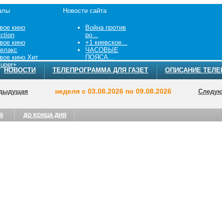
алы
Новости сайта
вое кино
Война против
ction
ро...
вое кино
+1 киевское...
елакс
ЧАСОВЫЕ
вое кино Хит
ПОЯСА...
uper+
НОВОСТИ
ТЕЛЕПРОГРАММА ДЛЯ ГАЗЕТ
ОПИСАНИЕ ТЕЛЕ
неделя с 03.08.2026 по 09.08.2026
дыдущая
Следу
Я
ДО КОНЦА ДНЯ