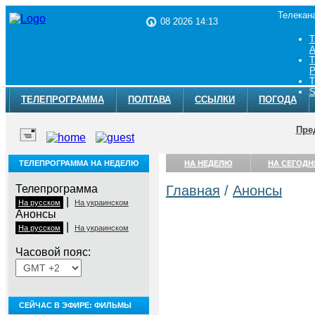
Телекан
08 2026 14:13
Т
A
Т
Р
Т
S
ТЕЛЕПРОГРАММА
ПОЛТАВА
ССЫЛКИ
ПОГОДА
Пре
ТЕЛЕПРОГРАММА НА НЕДЕЛЮ
НА НЕДЕЛЮ
НА СЕГОДН
Телепрограмма
Главная
/
Анонсы
|
На русском
На украинском
Анонсы
|
На русском
На украинском
Часовой пояс:
СЕЙЧАС В ЭФИРЕ: ФИЛЬМЫ