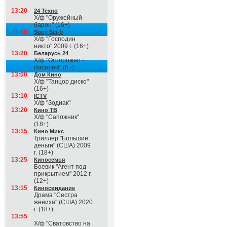
13:20
24 Техно
Х/ф "Оружейный
барон" (16+)
13:30
Sony Sci-fi
Х/ф "Господин
никто" 2009 г. (16+)
13:20
Беларусь 24
Х/ф "Осторожно -
Василёк!" (6+)
13:00
Дом Кино
Х/ф "Танцор диско"
(16+)
13:10
ICTV
Х/ф "Зодиак"
13:20
Кино ТВ
Х/ф "Сапожник"
(18+)
13:15
Кино Микс
Триллер "Большие
деньги" (США) 2009
г. (18+)
13:25
Киносемья
Боевик "Агент под
прикрытием" 2012 г.
(12+)
13:15
Киносвидание
Драма "Сестра
жениха" (США) 2020
г. (18+)
13:55
Х/ф "Сватовство на