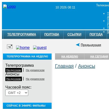
Телекан
10 2026 08:11
Т
A
Т
Р
Т
S
ТЕЛЕПРОГРАММА
ПОЛТАВА
ССЫЛКИ
ПОГОДА
Предыдущая
ТЕЛЕПРОГРАММА НА НЕДЕЛЮ
НА НЕДЕЛЮ
НА СЕГОДНЯ
Телепрограмма
Главная
/
Анонсы
|
На русском
На украинском
Анонсы
|
На русском
На украинском
Часовой пояс:
СЕЙЧАС В ЭФИРЕ: ФИЛЬМЫ