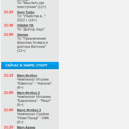
Т/с "Мыслить как
преступник" (12+)
21:20
Sony Turbo
Т/с "Убийства в..."
2022 г. (16+)
21:30
УНИАН ТВ
Т/с "Доктор Хаус"
21:50
Звезда
Т/с "Приключения
Шерлока Холмса и
доктора Ватсона"
(12+)
СЕЙЧАС В ЭФИРЕ: СПОРТ
21:15
Матч Футбол
Чемпионат Италии.
"Ювентус" - "Наполи"
(6+)
21:00
Матч Футбол 2
Чемпионат Испании.
"Барселона" - "Реал"
(6+)
21:00
Матч! Футбол 3
Чемпионат Сербии.
"Нови Пазар" - ОФК
(6+)
21:25
Матч Арена