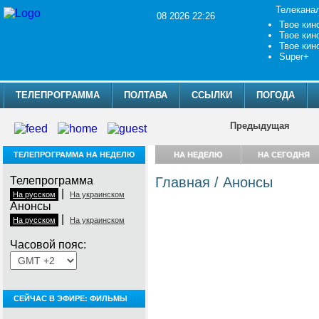
Телекана
08 2026 22:26
Твое кин
Твое кин
Твое кин
Super+
ТЕЛЕПРОГРАММА
ПОЛТАВА
ССЫЛКИ
ПОГОДА
Предыдущая
ТЕЛЕПРОГРАММА НА НЕДЕЛЮ
НА НЕДЕЛЮ
НА СЕГОДНЯ
Телепрограмма
Главная
/
Анонсы
|
На русском
На украинском
Анонсы
|
На русском
На украинском
Часовой пояс:
СЕЙЧАС В ЭФИРЕ: ФИЛЬМЫ