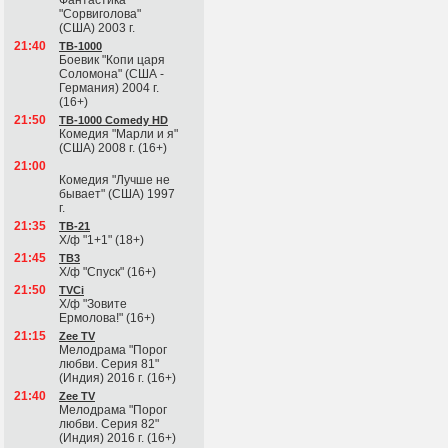
Фантастика
"Сорвиголова"
(США) 2003 г.
21:40
ТВ-1000
Боевик "Копи царя
Соломона" (США -
Германия) 2004 г.
(16+)
21:50
ТВ-1000 Comedy HD
Комедия "Марли и я"
(США) 2008 г. (16+)
21:00
Комедия "Лучше не
бывает" (США) 1997
г.
21:35
ТВ-21
Х/ф "1+1" (18+)
21:45
ТВ3
Х/ф "Спуск" (16+)
21:50
TVCi
Х/ф "Зовите
Ермолова!" (16+)
21:15
Zee TV
Мелодрама "Порог
любви. Серия 81"
(Индия) 2016 г. (16+)
21:40
Zee TV
Мелодрама "Порог
любви. Серия 82"
(Индия) 2016 г. (16+)