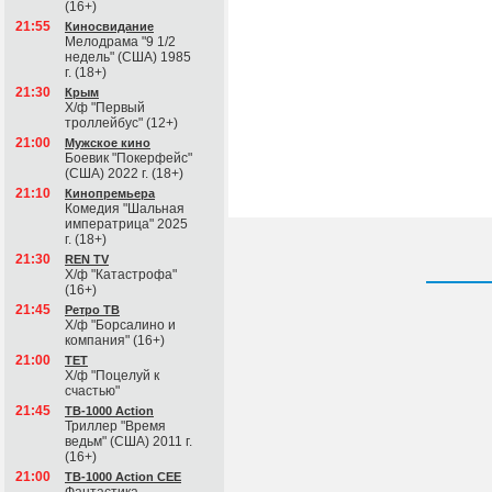
(16+)
21:55
Киносвидание
Мелодрама "9 1/2
недель" (США) 1985
г. (18+)
21:30
Крым
Х/ф "Первый
троллейбус" (12+)
21:00
Мужское кино
Боевик "Покерфейс"
(США) 2022 г. (18+)
21:10
Кинопремьера
Комедия "Шальная
императрица" 2025
г. (18+)
21:30
REN TV
Х/ф "Катастрофа"
(16+)
21:45
Ретро ТВ
Х/ф "Борсалино и
компания" (16+)
21:00
ТЕТ
Х/ф "Поцелуй к
счастью"
21:45
ТВ-1000 Action
Триллер "Время
ведьм" (США) 2011 г.
(16+)
21:00
ТВ-1000 Action CEE