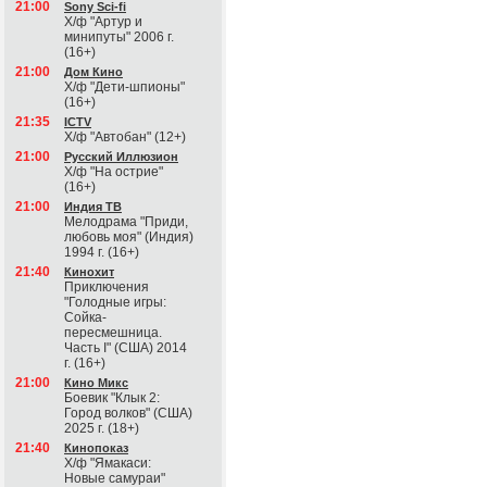
21:00
Sony Sci-fi
Х/ф "Артур и
минипуты" 2006 г.
(16+)
21:00
Дом Кино
Х/ф "Дети-шпионы"
(16+)
21:35
ICTV
Х/ф "Автобан" (12+)
21:00
Русский Иллюзион
Х/ф "На острие"
(16+)
21:00
Индия ТВ
Мелодрама "Приди,
любовь моя" (Индия)
1994 г. (16+)
21:40
Кинохит
Приключения
"Голодные игры:
Сойка-
пересмешница.
Часть I" (США) 2014
г. (16+)
21:00
Кино Микс
Боевик "Клык 2:
Город волков" (США)
2025 г. (18+)
21:40
Кинопоказ
Х/ф "Ямакаси:
Новые самураи"