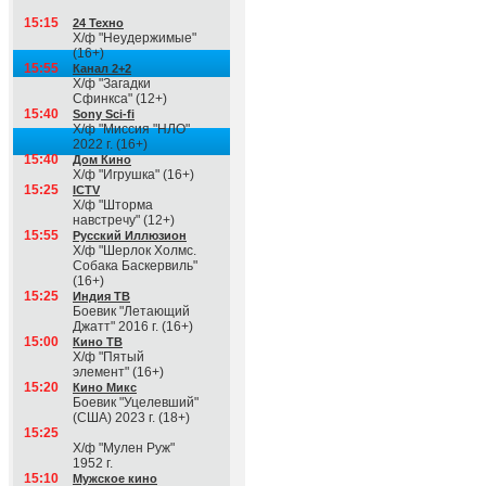
15:15
24 Техно
Х/ф "Неудержимые"
(16+)
15:55
Канал 2+2
Х/ф "Загадки
Сфинкса" (12+)
15:40
Sony Sci-fi
Х/ф "Миссия "НЛО"
2022 г. (16+)
15:40
Дом Кино
Х/ф "Игрушка" (16+)
15:25
ICTV
Х/ф "Шторма
навстречу" (12+)
15:55
Русский Иллюзион
Х/ф "Шерлок Холмс.
Собака Баскервиль"
(16+)
15:25
Индия ТВ
Боевик "Летающий
Джатт" 2016 г. (16+)
15:00
Кино ТВ
Х/ф "Пятый
элемент" (16+)
15:20
Кино Микс
Боевик "Уцелевший"
(США) 2023 г. (18+)
15:25
Х/ф "Мулен Руж"
1952 г.
15:10
Мужское кино