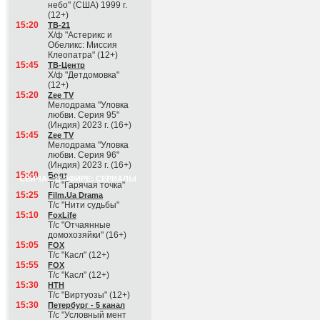
небо" (США) 1999 г.
(12+)
15:20
ТВ-21
Х/ф "Астерикс и
Обеликс: Миссия
Клеопатра" (12+)
15:45
ТВ-Центр
Х/ф "Детдомовка"
(12+)
15:20
Zee TV
Мелодрама "Уловка
любви. Серия 95"
(Индия) 2023 г. (16+)
15:45
Zee TV
Мелодрама "Уловка
любви. Серия 96"
(Индия) 2023 г. (16+)
15:40
Болт
СЕЙЧАС В ЭФИРЕ: СЕРИАЛЫ
Т/с "Гарячая точка"
15:25
Film.Ua Drama
Т/с "Нити судьбы"
15:10
FoxLife
Т/с "Отчаянные
домохозяйки" (16+)
15:05
FOX
Т/с "Касл" (12+)
15:55
FOX
Т/с "Касл" (12+)
15:30
НТН
Т/с "Виртуозы" (12+)
15:30
Петербург - 5 канал
Т/с "Условный мент