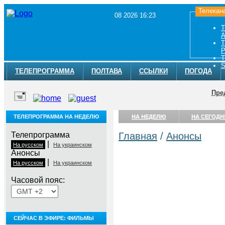
Телекан
08 2026 16:23
Т
A
Т
Р
Т
S
ТЕЛЕПРОГРАММА
ПОЛТАВА
ССЫЛКИ
ПОГОДА
Пре
ТЕЛЕПРОГРАММА НА НЕДЕЛЮ
НА НЕДЕЛЮ
НА СЕГОДН
Телепрограмма
Главная
/
Анонсы
|
На русском
На украинском
Анонсы
|
На русском
На украинском
Часовой пояс:
СЕЙЧАС В ЭФИРЕ: ФИЛЬМЫ