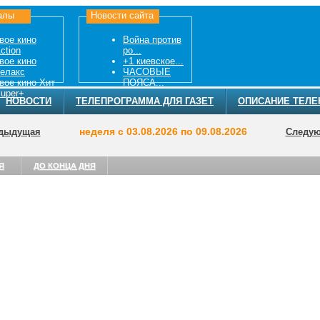
алы
Новости сайта
вое кино
Война против
ction
ро...
вое кино
+1 киевское...
елакс
ЧАСОВЫЕ
вое кино Хит
ПОЯСА...
uper+
НОВОСТИ
ТЕЛЕПРОГРАММА ДЛЯ ГАЗЕТ
ОПИСАНИЕ ТЕЛЕ
неделя с 03.08.2026 по 09.08.2026
дыдущая
Следу
Я
ДО КОНЦА ДНЯ