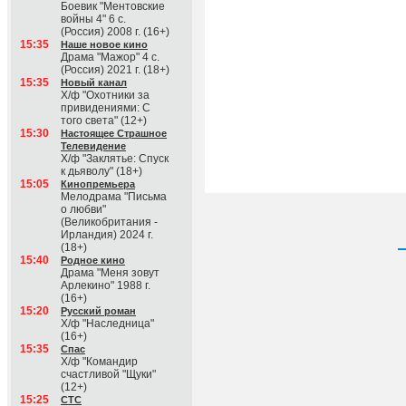
Боевик "Ментовские
войны 4" 6 с.
(Россия) 2008 г. (16+)
15:35
Наше новое кино
Драма "Мажор" 4 с.
(Россия) 2021 г. (18+)
15:35
Новый канал
Х/ф "Охотники за
привидениями: С
того света" (12+)
15:30
Настоящее Страшное
Телевидение
Х/ф "Заклятье: Спуск
к дьяволу" (18+)
15:05
Кинопремьера
Мелодрама "Письма
о любви"
(Великобритания -
Ирландия) 2024 г.
(18+)
15:40
Родное кино
Драма "Меня зовут
Арлекино" 1988 г.
(16+)
15:20
Русский роман
Х/ф "Наследница"
(16+)
15:35
Спас
Х/ф "Командир
счастливой "Щуки"
(12+)
15:25
СТС