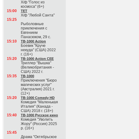
Х/ф "Голос из
космоса" (6+)
15:00
ТЕТ
Х/ф "Любой Санта"
15:25
Рыболовные
приключения с
Евгением
Панасюком, 29 с.
15:10
ТВ-1000 Action
Боевик "Круче
некуда" (США) 2022
г. (16+)
15:20
ТВ-1000 Action CEE
Триллер "Вышка"
(Великобритания -
США) 2022 г.
15:35
ТВ-1000
Приключения "Бюро
магических услуг"
(Австралия) 2021 г.
(12+)
15:20
ТВ-1000 Comedy HD
Комедия "Маленькая
Италия" (Канада -
США) 2018 г. (18+)
15:40
ТВ-1000 Русское кино
Комедия "Уволить
Жору" (Россия) 2025
р. (16+)
15:45
Драма "Октябрьское