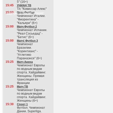
5" (16+)
15:45
УНИАН ТВ
Т/с "Комиссар Алекс"
15:00
Матч Футбол
СЕЙЧАС В ЭФИРЕ: СПОРТ
Чемпионат Италии.
"Фиорентина" -
"Кальяри" (6+)
15:00
Матч Футбол 2
Чемпионат Испании.
"Реал Сосьедад" -
"Бетис" (6+)
15:00
Матч! Футбол 3
Чемпионат
Бразилии.
"Коринтианс" -
"Атлетико
Паранаэнсе" (6+)
15:25
Матч Арена
Чемпионат Европы
по водным видам
спорта. Хайдайвинг.
Женщины. Прямая
трансляция из
Франции
15:25
Матч ТВ
Чемпионат Европы
по водным видам
спорта. Хайдайвинг.
Женщины (6+)
15:30
Спорт 1
Футбол. Чемпионат
Дании. Superliga.