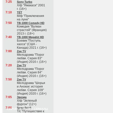
7:25
Sony Turbo
Х/ф "Ямакаси" 2001
г. (16+)
7:10
ТЕТ
М/ф "Приключения
на луне"
7:50
ТВ-1000 Comedy HD
Комедия "Вулкан
страстей" (Франция)
2013 г. (18+)
7:40
ТВ-1000 Megahit HD
Боевик "Поступь
хаоса" (США -
Канада) 2021 г. (16+)
7:00
Zee TV
Мелодрама "Порог
любви. Серия 83"
(Индия) 2016 г. (16+)
7:20
Zee TV
Мелодрама "Порог
любви. Серия 84"
(Индия) 2016 г. (16+)
7:50
Zee TV
Мелодрама "Шорья
и Анокхи: история
любви. Серия 109"
(Индия) 2020 г. (16+)
7:05
Звезда
Х/ф "Зеленый
фургон" (12+)
7:00
Sony Sci-fi
СЕЙЧАС В ЭФИРЕ: СЕРИАЛЫ
Т/с "Путешествие к