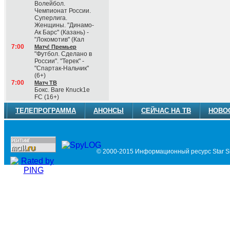
Волейбол.
Чемпионат России.
Суперлига.
Женщины. "Динамо-
Ак Барс" (Казань) -
"Локомотив" (Кал
7:00
Матч! Премьер
"Футбол. Сделано в
России". "Терек" -
"Спартак-Нальчик"
(6+)
7:00
Матч ТВ
Бокс. Ваrе Кnuсk1е
FС (16+)
ТЕЛЕПРОГРАММА
АНОНСЫ
СЕЙЧАС НА ТВ
НОВО
© 2000-2015 Информационный ресурс Star Si