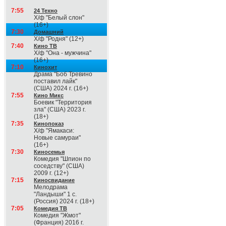
7:55
24 Техно
Х/ф "Белый слон"
(16+)
7:30
Домашний
Х/ф "Родня" (12+)
7:40
Кино ТВ
Х/ф "Она - мужчина"
(16+)
7:10
Кинохит
Драма "Боб Тревино
поставил лайк"
(США) 2024 г. (16+)
7:55
Кино Микс
Боевик "Территория
зла" (США) 2023 г.
(18+)
7:35
Кинопоказ
Х/ф "Ямакаси:
Новые самураи"
(16+)
7:30
Киносемья
Комедия "Шпион по
соседству" (США)
2009 г. (12+)
7:15
Киносвидание
Мелодрама
"Ландыши" 1 с.
(Россия) 2024 г. (18+)
7:05
Комедия ТВ
Комедия "Жмот"
(Франция) 2016 г.