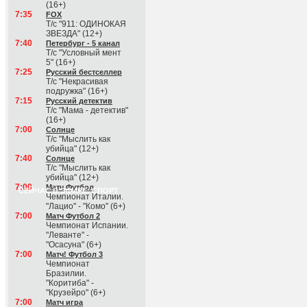
(16+)
7:35
FOX
Т/с "911: ОДИНОКАЯ
ЗВЕЗДА" (12+)
7:40
Петербург - 5 канал
Т/с "Условный мент
5" (16+)
7:25
Русский бестселлер
Т/с "Некрасивая
подружка" (16+)
7:15
Русский детектив
Т/с "Мама - детектив"
(16+)
7:00
Солнце
Т/с "Мыслить как
убийца" (12+)
7:40
Солнце
Т/с "Мыслить как
убийца" (12+)
7:00
Матч Футбол
СЕЙЧАС В ЭФИРЕ: СПОРТ
Чемпионат Италии.
"Лацио" - "Комо" (6+)
7:00
Матч Футбол 2
Чемпионат Испании.
"Леванте" -
"Осасуна" (6+)
7:00
Матч! Футбол 3
Чемпионат
Бразилии.
"Коритиба" -
"Крузейро" (6+)
7:00
Матч игра