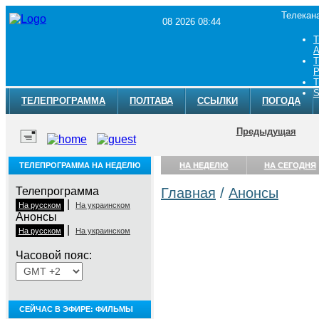
Телекан
08 2026 08:44
Т
A
Т
Р
Т
S
ТЕЛЕПРОГРАММА
ПОЛТАВА
ССЫЛКИ
ПОГОДА
Предыдущая
ТЕЛЕПРОГРАММА НА НЕДЕЛЮ
НА НЕДЕЛЮ
НА СЕГОДНЯ
Телепрограмма
Главная
/
Анонсы
|
На русском
На украинском
Анонсы
|
На русском
На украинском
Часовой пояс:
СЕЙЧАС В ЭФИРЕ: ФИЛЬМЫ