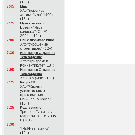
(16+)
7:45
Мир
Х/ф "Берегись
автомобиля" 1966 г.
(16+)
7:25
Мужское кино
Боевик "Игра
киллера" (США)
2024 г. (18+)
7:00
Наше любимое кино
Х/ф "Укрощение
строптивого" (12+)
7:30
Настоящее Страшное
Телевидение
Х/ф "Призраки в
Коннектикуте" (18+)
7:00
Настоящее Страшное
Телевидение
Х/ф "В эфире" (18+)
7:25
Ретро ТВ
Х/ф "Жизнь и
удивительные
приключения
Робинзона Крузо"
(16+)
7:25
Родное кино
Триллер "Мастер и
Маргарита" 1 с. 2005
г. (16+)
7:30
"[Не]Фантастика"
(12+)