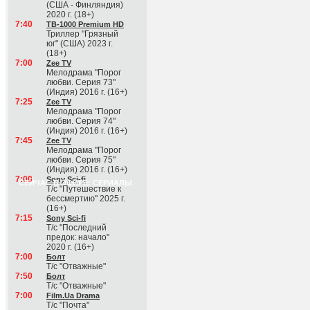
(США - Финляндия)
2020 г. (18+)
7:40
ТВ-1000 Premium HD
Триллер "Грязный
юг" (США) 2023 г.
(18+)
7:00
Zee TV
Мелодрама "Порог
любви. Серия 73"
(Индия) 2016 г. (16+)
7:25
Zee TV
Мелодрама "Порог
любви. Серия 74"
(Индия) 2016 г. (16+)
7:45
Zee TV
Мелодрама "Порог
любви. Серия 75"
(Индия) 2016 г. (16+)
7:00
Sony Sci-fi
СЕЙЧАС В ЭФИРЕ: СЕРИАЛЫ
Т/с "Путешествие к
бессмертию" 2025 г.
(16+)
7:15
Sony Sci-fi
Т/с "Последний
предок: начало"
2020 г. (16+)
7:00
Болт
Т/с "Отважные"
7:50
Болт
Т/с "Отважные"
7:00
Film.Ua Drama
Т/с "Почта"