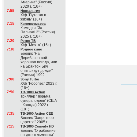
Америка" (Россия)
2020 г. (16+)
7:55
Ностальгия
Х/ф "Путевка в
жизнь" (16+)
7:15
Кинопремьера
Комедия "За
Палыча! 2" (Россия)
2025 г. (16+)
7:20
Ретро ТВ
Х/ф "Мечта" (16+)
7:30
Родное кино
Боевик "На
Дерибасовской
хорошая погода, или
на Брайтон Бич
опять идут дожди"
(Россия) 1992
7:00
Sony Turbo
Х/ф "Робопёс" 2023 г.
(16+)
7:50
ТВ-1000 Action
Триллер "Тюрьма
суперзлодеев" (США
- Канада) 2022 г.
(18+)
7:35
ТВ-1000 Action CEE
Боевик "Запретное
царство" 2005 г.
7:15
ТВ-1000 Comedy HD
Боевик "Ограбление
по-джентльменски"