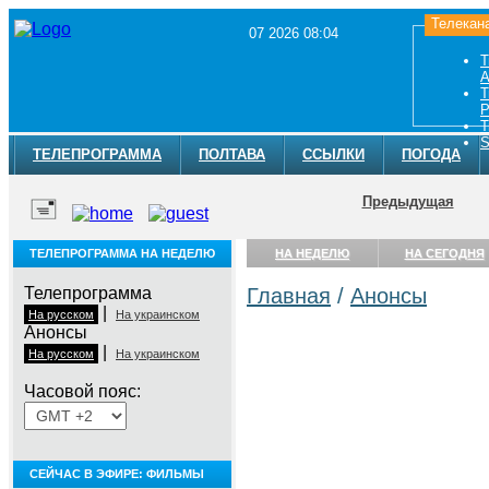
Телекан
07 2026 08:04
Т
A
Т
Р
Т
S
ТЕЛЕПРОГРАММА
ПОЛТАВА
ССЫЛКИ
ПОГОДА
Предыдущая
ТЕЛЕПРОГРАММА НА НЕДЕЛЮ
НА НЕДЕЛЮ
НА СЕГОДНЯ
Телепрограмма
Главная
/
Анонсы
|
На русском
На украинском
Анонсы
|
На русском
На украинском
Часовой пояс:
СЕЙЧАС В ЭФИРЕ: ФИЛЬМЫ