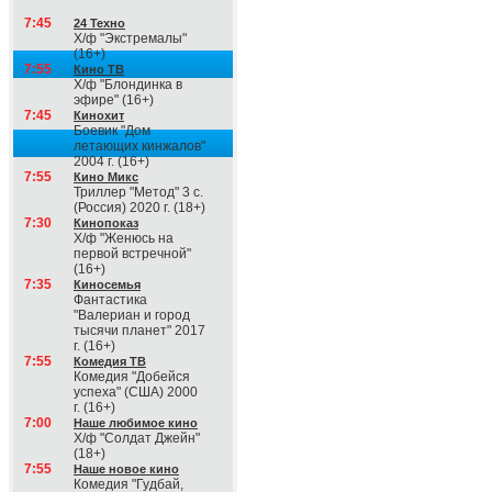
7:45
24 Техно
Х/ф "Экстремалы"
(16+)
7:55
Кино ТВ
Х/ф "Блондинка в
эфире" (16+)
7:45
Кинохит
Боевик "Дом
летающих кинжалов"
2004 г. (16+)
7:55
Кино Микс
Триллер "Метод" 3 с.
(Россия) 2020 г. (18+)
7:30
Кинопоказ
Х/ф "Женюсь на
первой встречной"
(16+)
7:35
Киносемья
Фантастика
"Валериан и город
тысячи планет" 2017
г. (16+)
7:55
Комедия ТВ
Комедия "Добейся
успеха" (США) 2000
г. (16+)
7:00
Наше любимое кино
Х/ф "Солдат Джейн"
(18+)
7:55
Наше новое кино
Комедия "Гудбай,