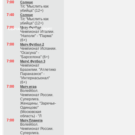
7:00
Солнце
Т/с "Мыслить как
убийца" (12+)
7:40
Солнце
Т/с "Мыслить как
убийца" (12+)
7:00
Матч Футбол
СЕЙЧАС В ЭФИРЕ: СПОРТ
Чемпионат Италии.
"Наполи" - "Парма"
(6+)
7:00
Матч Футбол 2
Чемпионат Испании.
"Осасуна" -
"Барселона" (6+)
7:00
Матч! Футбол 3
Чемпионат
Бразилии. "Атлетико
Паранаэнсе" -
"Интернасьонал"
(6+)
7:00
Матч игра
Волейбол.
Чемпионат России.
Суперлига.
Женщины. "Заречье-
Одинцово"
(Московская
область) - "Л
7:00
Матч Планета
Волейбол.
Чемпионат России.
Суперлига.