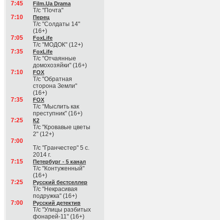
7:45
Film.Ua Drama
Т/с "Почта"
7:10
Перец
Т/с "Солдаты 14"
(16+)
7:05
FoxLife
Т/с "МОДОК" (12+)
7:35
FoxLife
Т/с "Отчаянные
домохозяйки" (16+)
7:10
FOX
Т/с "Обратная
сторона Земли"
(16+)
7:35
FOX
Т/с "Мыслить как
преступник" (16+)
7:25
К2
Т/с "Кровавые цветы
2" (12+)
7:00
Т/с "Гранчестер" 5 с.
2014 г.
7:15
Петербург - 5 канал
Т/с "Контуженный"
(16+)
7:25
Русский бестселлер
Т/с "Некрасивая
подружка" (16+)
7:00
Русский детектив
Т/с "Улицы разбитых
фонарей-11" (16+)