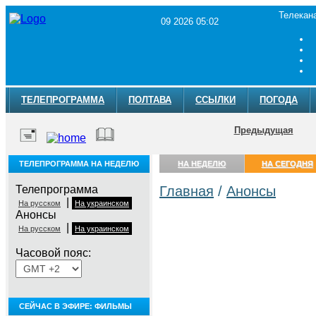
Телекан
09 2026 05:02
ТЕЛЕПРОГРАММА
ПОЛТАВА
ССЫЛКИ
ПОГОДА
Предыдущая
ТЕЛЕПРОГРАММА НА НЕДЕЛЮ
НА НЕДЕЛЮ
НА СЕГОДНЯ
Телепрограмма
Главная
/
Анонсы
|
На русском
На украинском
Анонсы
|
На русском
На украинском
Часовой пояс:
СЕЙЧАС В ЭФИРЕ: ФИЛЬМЫ