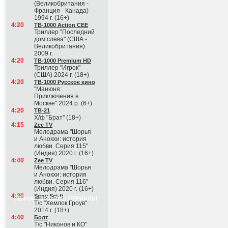
(Великобритания -
Франция - Канада)
1994 г. (16+)
4:20
ТВ-1000 Action CEE
Триллер "Последний
дом слева" (США -
Великобритания)
2009 г.
4:20
ТВ-1000 Premium HD
Триллер "Игрок"
(США) 2024 г. (18+)
4:20
ТВ-1000 Русское кино
"Манюня:
Приключения в
Москве" 2024 р. (6+)
4:20
ТВ-21
Х/ф "Брат" (18+)
4:15
Zee TV
Мелодрама "Шорья
и Анокхи: история
любви. Серия 115"
(Индия) 2020 г. (16+)
4:40
Zee TV
Мелодрама "Шорья
и Анокхи: история
любви. Серия 116"
(Индия) 2020 г. (16+)
4:30
Sony Sci-fi
СЕЙЧАС В ЭФИРЕ: СЕРИАЛЫ
Т/с "Хемлок Гроув"
2014 г. (18+)
4:40
Болт
Т/с "Никонов и КО"