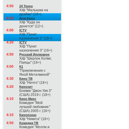
4:50
24 Техно
Х/ф "Малышка на
драйве" (18+)
4:20
Дом Кино
Х/ф "Куда он
денется" (12+)
4:00
ICTV
Х/ф "Пункт
назначения 2" (16+)
4:20
ICTV
Х/ф "Пункт
назначения 3" (16+)
4:50
Русский Иллюзион
Х/ф "Шерлок Холмс.
Паяцы" (16+)
4:00
К1
"Приключения с
Яной Метелкиной"
4:30
Кино ТВ
Х/ф "Нечто" (18+)
4:20
Кинохит
Боевик "Джон Уик 3"
(США) 2019 г. (18+)
4:10
Кино Микс
Комедия "Мой
лучший любовник:"
(США) 2005 г. (16+)
4:10
Кинопоказ
Х/ф "Никита" (18+)
4:50
Комедия ТВ
Комедия "Молли и