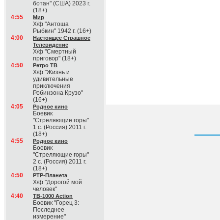
ботан" (США) 2023 г.
(18+)
4:55
Мир
Х/ф "Антоша
Рыбкин" 1942 г. (16+)
4:00
Настоящее Страшное
Телевидение
Х/ф "Смертный
приговор" (18+)
4:50
Ретро ТВ
Х/ф "Жизнь и
удивительные
приключения
Робинзона Крузо"
(16+)
4:05
Родное кино
Боевик
"Стреляющие горы"
1 с. (Россия) 2011 г.
(18+)
4:55
Родное кино
Боевик
"Стреляющие горы"
2 с. (Россия) 2011 г.
(18+)
4:50
РТР-Планета
Х/ф "Дорогой мой
человек"
4:40
ТВ-1000 Action
Боевик "Горец 3:
Последнее
измерение"