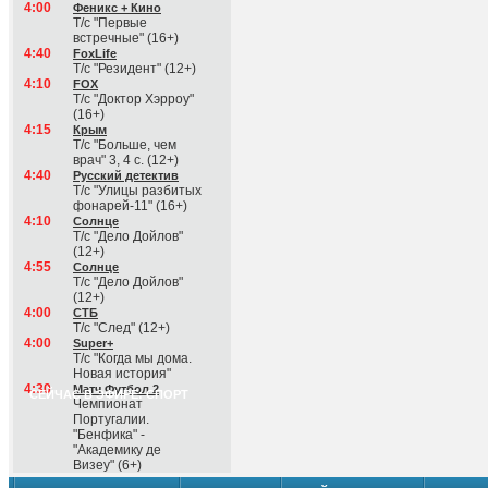
4:00
Феникс + Кино
Т/с "Первые
встречные" (16+)
4:40
FoxLife
Т/с "Резидент" (12+)
4:10
FOX
Т/с "Доктор Хэрроу"
(16+)
4:15
Крым
Т/с "Больше, чем
врач" 3, 4 с. (12+)
4:40
Русский детектив
Т/с "Улицы разбитых
фонарей-11" (16+)
4:10
Солнце
Т/с "Дело Дойлов"
(12+)
4:55
Солнце
Т/с "Дело Дойлов"
(12+)
4:00
СТБ
Т/с "След" (12+)
4:00
Super+
Т/с "Когда мы дома.
Новая история"
4:30
Матч Футбол 2
СЕЙЧАС В ЭФИРЕ: СПОРТ
Чемпионат
Португалии.
"Бенфика" -
"Академику де
Визеу" (6+)