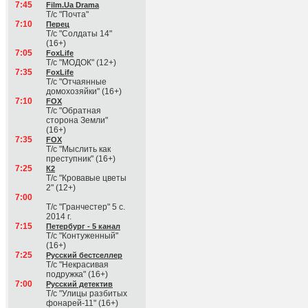
7:45
Film.Ua Drama
Т/с "Почта"
7:10
Перец
Т/с "Солдаты 14"
(16+)
7:05
FoxLife
Т/с "МОДОК" (12+)
7:35
FoxLife
Т/с "Отчаянные
домохозяйки" (16+)
7:10
FOX
Т/с "Обратная
сторона Земли"
(16+)
7:35
FOX
Т/с "Мыслить как
преступник" (16+)
7:25
К2
Т/с "Кровавые цветы
2" (12+)
7:00
Т/с "Гранчестер" 5 с.
2014 г.
7:15
Петербург - 5 канал
Т/с "Контуженный"
(16+)
7:25
Русский бестселлер
Т/с "Некрасивая
подружка" (16+)
7:00
Русский детектив
Т/с "Улицы разбитых
фонарей-11" (16+)