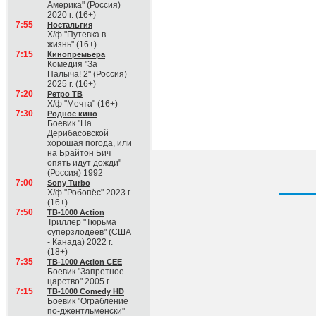
Америка" (Россия)
2020 г. (16+)
7:55
Ностальгия
Х/ф "Путевка в
жизнь" (16+)
7:15
Кинопремьера
Комедия "За
Палыча! 2" (Россия)
2025 г. (16+)
7:20
Ретро ТВ
Х/ф "Мечта" (16+)
7:30
Родное кино
Боевик "На
Дерибасовской
хорошая погода, или
на Брайтон Бич
опять идут дожди"
(Россия) 1992
7:00
Sony Turbo
Х/ф "Робопёс" 2023 г.
(16+)
7:50
ТВ-1000 Action
Триллер "Тюрьма
суперзлодеев" (США
- Канада) 2022 г.
(18+)
7:35
ТВ-1000 Action CEE
Боевик "Запретное
царство" 2005 г.
7:15
ТВ-1000 Comedy HD
Боевик "Ограбление
по-джентльменски"