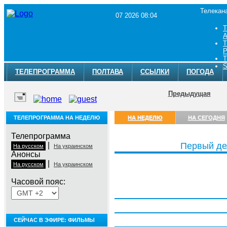
Телекан
07 2026 08:04
Т
A
Т
Р
Т
S
ТЕЛЕПРОГРАММА
ПОЛТАВА
ССЫЛКИ
ПОГОДА
Предыдущая
ТЕЛЕПРОГРАММА НА НЕДЕЛЮ
НА НЕДЕЛЮ
НА СЕГОДНЯ
Телепрограмма
|
Первый де
На русском
На украинском
Анонсы
|
На русском
На украинском
Часовой пояс:
Понедельник, 3 августа
Вторник, 4 августа
Среда, 5 августа
СЕЙЧАС В ЭФИРЕ: ФИЛЬМЫ