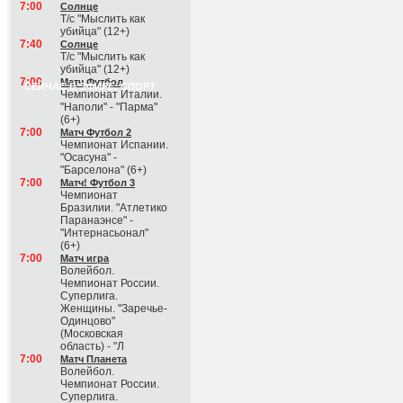
7:00
Солнце
Т/с "Мыслить как
убийца" (12+)
7:40
Солнце
Т/с "Мыслить как
убийца" (12+)
7:00
Матч Футбол
СЕЙЧАС В ЭФИРЕ: СПОРТ
Чемпионат Италии.
"Наполи" - "Парма"
(6+)
7:00
Матч Футбол 2
Чемпионат Испании.
"Осасуна" -
"Барселона" (6+)
7:00
Матч! Футбол 3
Чемпионат
Бразилии. "Атлетико
Паранаэнсе" -
"Интернасьонал"
(6+)
7:00
Матч игра
Волейбол.
Чемпионат России.
Суперлига.
Женщины. "Заречье-
Одинцово"
(Московская
область) - "Л
7:00
Матч Планета
Волейбол.
Чемпионат России.
Суперлига.