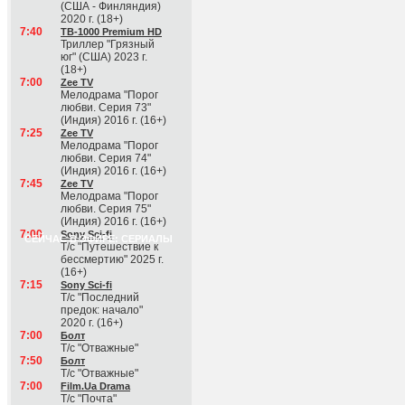
(США - Финляндия)
2020 г. (18+)
7:40
ТВ-1000 Premium HD
Триллер "Грязный
юг" (США) 2023 г.
(18+)
7:00
Zee TV
Мелодрама "Порог
любви. Серия 73"
(Индия) 2016 г. (16+)
7:25
Zee TV
Мелодрама "Порог
любви. Серия 74"
(Индия) 2016 г. (16+)
7:45
Zee TV
Мелодрама "Порог
любви. Серия 75"
(Индия) 2016 г. (16+)
7:00
Sony Sci-fi
СЕЙЧАС В ЭФИРЕ: СЕРИАЛЫ
Т/с "Путешествие к
бессмертию" 2025 г.
(16+)
7:15
Sony Sci-fi
Т/с "Последний
предок: начало"
2020 г. (16+)
7:00
Болт
Т/с "Отважные"
7:50
Болт
Т/с "Отважные"
7:00
Film.Ua Drama
Т/с "Почта"