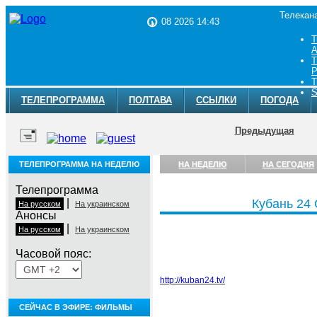
Телекан
08 2026 14:43
Т
A
Т
Р
Т
S
ТЕЛЕПРОГРАММА
ПОЛТАВА
ССЫЛКИ
ПОГОДА
Предыдущая
ТЕЛЕПРОГРАММА НА НЕДЕЛЮ
НА НЕДЕЛЮ
НА СЕГОДНЯ
Телепрограмма
|
Кубань 24
На русском
На украинском
Анонсы
|
На русском
На украинском
Часовой пояс:
http://kuban24.tv/
СЕЙЧАС В ЭФИРЕ: ФИЛЬМЫ