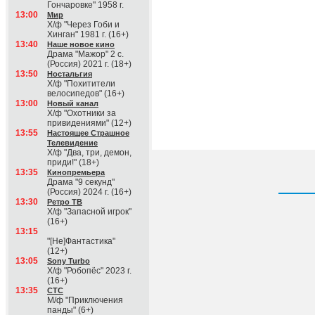
Гончаровке" 1958 г.
13:00
Мир
Х/ф "Через Гоби и
Хинган" 1981 г. (16+)
13:40
Наше новое кино
Драма "Мажор" 2 с.
(Россия) 2021 г. (18+)
13:50
Ностальгия
Х/ф "Похитители
велосипедов" (16+)
13:00
Новый канал
Х/ф "Охотники за
привидениями" (12+)
13:55
Настоящее Страшное
Телевидение
Х/ф "Два, три, демон,
приди!" (18+)
13:35
Кинопремьера
Драма "9 секунд"
(Россия) 2024 г. (16+)
13:30
Ретро ТВ
Х/ф "Запасной игрок"
(16+)
13:15
"[Не]Фантастика"
(12+)
13:05
Sony Turbo
Х/ф "Робопёс" 2023 г.
(16+)
13:35
СТС
М/ф "Приключения
панды" (6+)