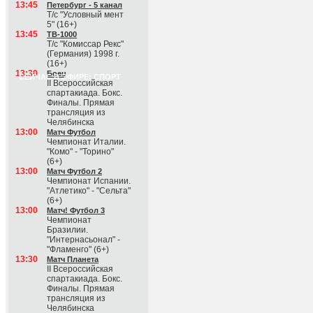
13:45
Петербург - 5 канал
Т/с "Условный мент
5" (16+)
13:45
ТВ-1000
Т/с "Комиссар Рекс"
(Германия) 1998 г.
(16+)
13:30
Боец
СЕЙЧАС В ЭФИРЕ: СПОРТ
II Всероссийская
спартакиада. Бокс.
Финалы. Прямая
трансляция из
Челябинска
13:00
Матч Футбол
Чемпионат Италии.
"Комо" - "Торино"
(6+)
13:00
Матч Футбол 2
Чемпионат Испании.
"Атлетико" - "Сельта"
(6+)
13:00
Матч! Футбол 3
Чемпионат
Бразилии.
"Интернасьонал" -
"Фламенго" (6+)
13:30
Матч Планета
II Всероссийская
спартакиада. Бокс.
Финалы. Прямая
трансляция из
Челябинска