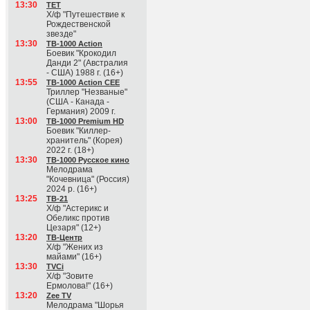
13:30
ТЕТ
Х/ф "Путешествие к
Рождественской
звезде"
13:30
ТВ-1000 Action
Боевик "Крокодил
Данди 2" (Австралия
- США) 1988 г. (16+)
13:55
ТВ-1000 Action CEE
Триллер "Незваные"
(США - Канада -
Германия) 2009 г.
13:00
ТВ-1000 Premium HD
Боевик "Киллер-
хранитель" (Корея)
2022 г. (18+)
13:30
ТВ-1000 Русское кино
Мелодрама
"Кочевница" (Россия)
2024 р. (16+)
13:25
ТВ-21
Х/ф "Астерикс и
Обеликс против
Цезаря" (12+)
13:20
ТВ-Центр
Х/ф "Жених из
майами" (16+)
13:30
TVCi
Х/ф "Зовите
Ермолова!" (16+)
13:20
Zee TV
Мелодрама "Шорья