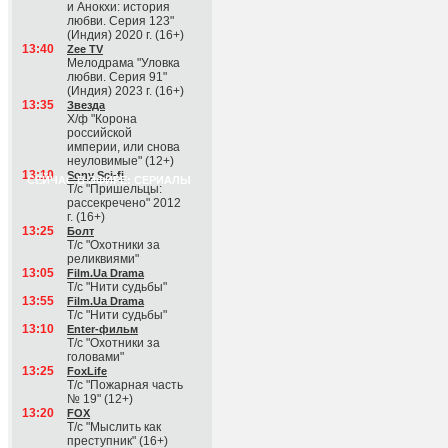
и Анокхи: история
любви. Серия 123"
(Индия) 2020 г. (16+)
13:40
Zee TV
Мелодрама "Уловка
любви. Серия 91"
(Индия) 2023 г. (16+)
13:35
Звезда
Х/ф "Корона
российской
империи, или снова
неуловимые" (12+)
13:10
Sony Sci-fi
СЕЙЧАС В ЭФИРЕ: СЕРИАЛЫ
Т/с "Пришельцы:
рассекречено" 2012
г. (16+)
13:25
Болт
Т/с "Охотники за
реликвиями"
13:05
Film.Ua Drama
Т/с "Нити судьбы"
13:55
Film.Ua Drama
Т/с "Нити судьбы"
13:10
Enter-фильм
Т/с "Охотники за
головами"
13:25
FoxLife
Т/с "Пожарная часть
№ 19" (12+)
13:20
FOX
Т/с "Мыслить как
преступник" (16+)