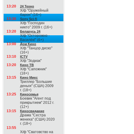
13:20
24 Техно
Х/ф "Оружейный
барон" (16+)
13:30
Sony Sci-fi
Х/ф "Господин
никто" 2009 г. (16+)
13:20
Беларусь 24
Х/ф "Осторожно -
Василёк!" (6+)
13:00
Дом Кино
Х/ф "Танцор диско"
(16+)
13:10
ICTV
Х/ф "Зодиак"
13:20
Кино ТВ
Х/ф "Сапожник"
(18+)
13:15
Кино Микс
Триллер "Большие
деньги" (США) 2009
г. (18+)
13:25
Киносемья
Боевик "Агент под
прикрытием" 2012 г.
(12+)
13:15
Киносвидание
Драма "Сестра
жениха" (США) 2020
г. (18+)
13:55
Х/ф "Сватовство на