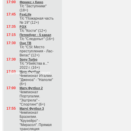
17:00
Феникс + Кино
Т/с "Заступники"
(18+)
17:45
FoxLife
Т/с "Пожарная часть
№ 19" (12+)
17:35
FOX
Т/с "Кости" (12+)
17:15
Петербург - 5 канал
Т/с "Следопыт" (16+)
17:30
Оце ТВ
Т/с "CSI: Место
преступления - Лас-
Вегас" (12+)
17:30
Sony Turbo
Т/с "Убийства в..."
2022 г. (16+)
17:00
Матч Футбол
СЕЙЧАС В ЭФИРЕ: СПОРТ
Чемпионат Италии.
"Дженоа" - "Наполи"
(6+)
17:00
Матч Футбол 2
Чемпионат
Португалии.
"Эштрела" -
"Спортинг" (6+)
17:55
Матч! Футбол 3
Чемпионат
Бразилии.
"Крузейро" -
"Мирасол". Прямая
трансляция