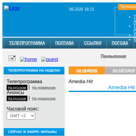
Телекан
09 2026 18:21
Т
A
Т
Р
Т
S
ТЕЛЕПРОГРАММА
ПОЛТАВА
ССЫЛКИ
ПОГОДА
Предыдущая
ТЕЛЕПРОГРАММА НА НЕДЕЛЮ
НА НЕДЕЛЮ
НА СЕГОДНЯ
Телепрограмма
Amedia Hit
|
Amedia Hit
На русском
На украинском
Анонсы
|
На русском
На украинском
Часовой пояс:
СЕЙЧАС В ЭФИРЕ: ФИЛЬМЫ