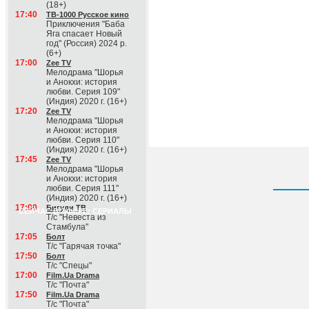
(18+)
17:40
ТВ-1000 Русское кино
Приключения "Баба
Яга спасает Новый
год" (Россия) 2024 р.
(6+)
17:00
Zee TV
Мелодрама "Шорья
и Анокхи: история
любви. Серия 109"
(Индия) 2020 г. (16+)
17:20
Zee TV
Мелодрама "Шорья
и Анокхи: история
любви. Серия 110"
(Индия) 2020 г. (16+)
17:45
Zee TV
Мелодрама "Шорья
и Анокхи: история
любви. Серия 111"
(Индия) 2020 г. (16+)
17:00
Бигуди ТВ
СЕЙЧАС В ЭФИРЕ: СЕРИАЛЫ
Т/с "Невеста из
Стамбула"
17:05
Болт
Т/с "Гарячая точка"
17:50
Болт
Т/с "Спецы"
17:00
Film.Ua Drama
Т/с "Почта"
17:50
Film.Ua Drama
Т/с "Почта"