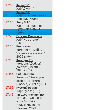
17:50
Канал 1+1
Х/ф "Дулитл"
17:55
Канал 2+2
Х/ф "Полицейский из
Беверли-Хиллз"
17:10
Sony Sci-fi
Х/ф "Пришелец из
будущего" 2022 г.
(16+)
17:25
Русский Иллюзион
Х/ф "На острие"
(16+)
17:35
Киносемья
Комедия Семейный
"Одни на каникулах"
2022 г. (6+)
17:10
Комедия ТВ
Комедия "Добрый
доктор" (Россия)
2025 г. (16+)
17:45
Родное кино
Комедия "Каникулы
строгого режима"
(Россия) 2009 г. (16+)
17:35
Русский роман
Х/ф "Букет" (16+)
17:45
ТВ-1000 Premium HD
Триллер "Опасные
воды" (США -
Великобритания -
Швеция) 2023 г.