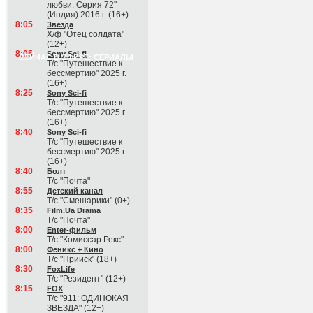
любви. Серия 72"
(Индия) 2016 г. (16+)
8:05
Звезда
Х/ф "Отец солдата"
(12+)
8:05
Sony Sci-fi
СЕЙЧАС В ЭФИРЕ: СЕРИАЛЫ
Т/с "Путешествие к
бессмертию" 2025 г.
(16+)
8:25
Sony Sci-fi
Т/с "Путешествие к
бессмертию" 2025 г.
(16+)
8:40
Sony Sci-fi
Т/с "Путешествие к
бессмертию" 2025 г.
(16+)
8:40
Болт
Т/с "Почта"
8:55
Детский канал
Т/с "Смешарики" (0+)
8:35
Film.Ua Drama
Т/с "Почта"
8:00
Enter-фильм
Т/с "Комиссар Рекс"
8:00
Феникс + Кино
Т/с "Прииск" (18+)
8:30
FoxLife
Т/с "Резидент" (12+)
8:15
FOX
Т/с "911: ОДИНОКАЯ
ЗВЕЗДА" (12+)