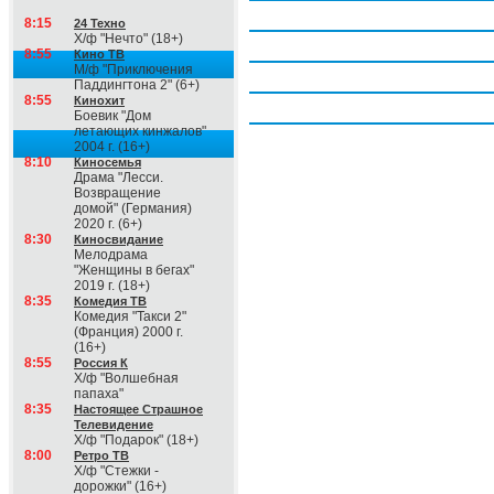
Четверг, 6 августа
8:15
24 Техно
Х/ф "Нечто" (18+)
Пятница, 7 августа
8:55
Кино ТВ
М/ф "Приключения
Суббота, 8 августа
Паддингтона 2" (6+)
8:55
Кинохит
Воскресение, 9 августа
Боевик "Дом
летающих кинжалов"
2004 г. (16+)
8:10
Киносемья
Драма "Лесси.
Возвращение
домой" (Германия)
2020 г. (6+)
8:30
Киносвидание
Мелодрама
"Женщины в бегах"
2019 г. (18+)
8:35
Комедия ТВ
Комедия "Такси 2"
(Франция) 2000 г.
(16+)
8:55
Россия К
Х/ф "Волшебная
папаха"
8:35
Настоящее Страшное
Телевидение
Х/ф "Подарок" (18+)
8:00
Ретро ТВ
Х/ф "Стежки -
дорожки" (16+)