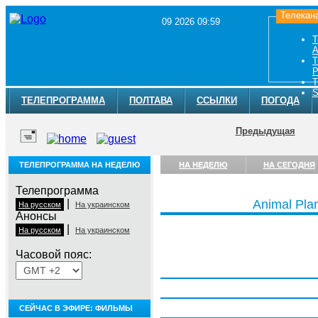
Телекан
09 2026 09:59
Т
A
Т
Р
Т
S
ТЕЛЕПРОГРАММА
ПОЛТАВА
ССЫЛКИ
ПОГОДА
Предыдущая
ТЕЛЕПРОГРАММА НА НЕДЕЛЮ
НА НЕДЕЛЮ
НА СЕГОДНЯ
Телепрограмма
|
Animal Pla
На русском
На украинском
Анонсы
|
На русском
На украинском
Часовой пояс:
Понедельник, 3 августа
Вторник, 4 августа
Среда, 5 августа
СЕЙЧАС В ЭФИРЕ: ФИЛЬМЫ