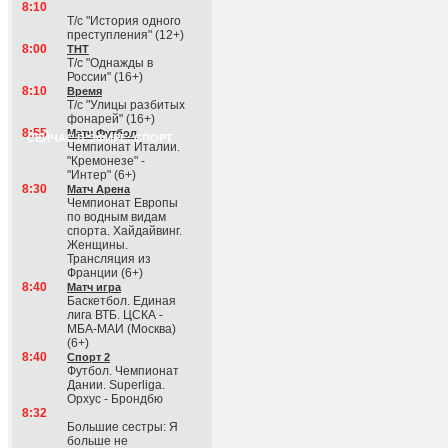
8:10
Т/с "История одного
преступления" (12+)
8:00
ТНТ
Т/с "Однажды в
России" (16+)
8:10
Время
Т/с "Улицы разбитых
фонарей" (16+)
8:55
Матч Футбол
СЕЙЧАС В ЭФИРЕ: СПОРТ
Чемпионат Италии.
"Кремонезе" -
"Интер" (6+)
8:30
Матч Арена
Чемпионат Европы
по водным видам
спорта. Хайдайвинг.
Женщины.
Трансляция из
Франции (6+)
8:40
Матч игра
Баскетбол. Единая
лига ВТБ. ЦСКА -
МБА-МАИ (Москва)
(6+)
8:40
Спорт 2
Футбол. Чемпионат
Дании. Superliga.
Орхус - Брондбю
8:32
Большие сестры: Я
больше не