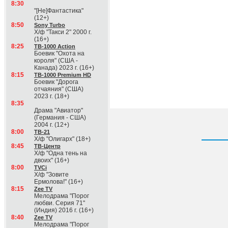
8:30
"[Не]Фантастика"
(12+)
8:50
Sony Turbo
Х/ф "Такси 2" 2000 г.
(16+)
8:25
ТВ-1000 Action
Боевик "Охота на
короля" (США -
Канада) 2023 г. (16+)
8:15
ТВ-1000 Premium HD
Боевик "Дорога
отчаяния" (США)
2023 г. (18+)
8:35
Драма "Авиатор"
(Германия - США)
2004 г. (12+)
8:00
ТВ-21
Х/ф "Олигарх" (18+)
8:45
ТВ-Центр
Х/ф "Одна тень на
двоих" (16+)
8:00
TVCi
Х/ф "Зовите
Ермолова!" (16+)
8:15
Zee TV
Мелодрама "Порог
любви. Серия 71"
(Индия) 2016 г. (16+)
8:40
Zee TV
Мелодрама "Порог