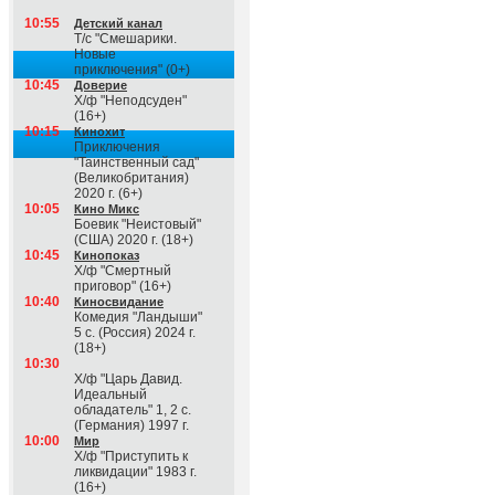
10:55
Детский канал
Т/с "Смешарики.
Новые
приключения" (0+)
10:45
Доверие
Х/ф "Неподсуден"
(16+)
10:15
Кинохит
Приключения
"Таинственный сад"
(Великобритания)
2020 г. (6+)
10:05
Кино Микс
Боевик "Неистовый"
(США) 2020 г. (18+)
10:45
Кинопоказ
Х/ф "Смертный
приговор" (16+)
10:40
Киносвидание
Комедия "Ландыши"
5 с. (Россия) 2024 г.
(18+)
10:30
Х/ф "Царь Давид.
Идеальный
обладатель" 1, 2 с.
(Германия) 1997 г.
10:00
Мир
Х/ф "Приступить к
ликвидации" 1983 г.
(16+)