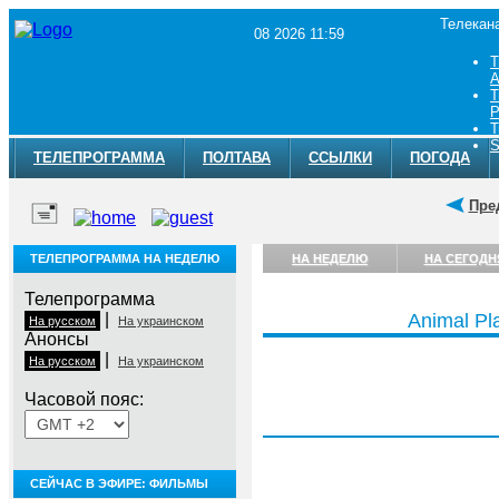
Телекан
08 2026 11:59
Т
A
Т
Р
Т
S
ТЕЛЕПРОГРАММА
ПОЛТАВА
ССЫЛКИ
ПОГОДА
Пре
ТЕЛЕПРОГРАММА НА НЕДЕЛЮ
НА НЕДЕЛЮ
НА СЕГОДН
Телепрограмма
|
Animal Pl
На русском
На украинском
Анонсы
|
На русском
На украинском
Часовой пояс:
Суббота, 8 августа
СЕЙЧАС В ЭФИРЕ: ФИЛЬМЫ