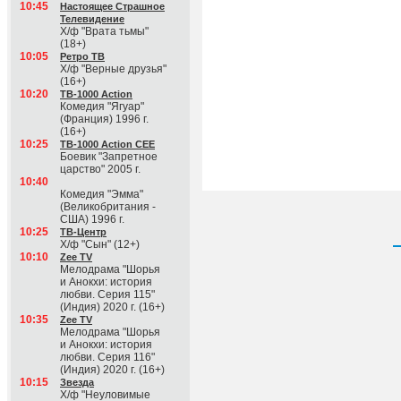
10:45
Настоящее Страшное
Телевидение
Х/ф "Врата тьмы"
(18+)
10:05
Ретро ТВ
Х/ф "Верные друзья"
(16+)
10:20
ТВ-1000 Action
Комедия "Ягуар"
(Франция) 1996 г.
(16+)
10:25
ТВ-1000 Action CEE
Боевик "Запретное
царство" 2005 г.
10:40
Комедия "Эмма"
(Великобритания -
США) 1996 г.
10:25
ТВ-Центр
Х/ф "Сын" (12+)
10:10
Zee TV
Мелодрама "Шорья
и Анокхи: история
любви. Серия 115"
(Индия) 2020 г. (16+)
10:35
Zee TV
Мелодрама "Шорья
и Анокхи: история
любви. Серия 116"
(Индия) 2020 г. (16+)
10:15
Звезда
Х/ф "Неуловимые