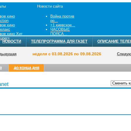
алы
Новости сайта
вое кино
Война против
ction
ро...
вое кино
+1 киевское...
елакс
ЧАСОВЫЕ
вое кино Хит
ПОЯСА...
uper+
НОВОСТИ
ТЕЛЕПРОГРАММА ДЛЯ ГАЗЕТ
ОПИСАНИЕ ТЕЛЕ
неделя с 03.08.2026 по 09.08.2026
дыдущая
Следу
Я
ДО КОНЦА ДНЯ
anet
ТЕЛЕПРОГРА