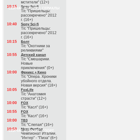
мстители" (12+)
10:15
Sony Sci-fi
СЕЙЧАС В ЭФИРЕ: СЕРИАЛЫ
Т/с "Пришельцы:
рассекречено" 2012
г. (16+)
10:40
Sony Sci-fi
Т/с "Пришельцы:
рассекречено" 2012
г. (16+)
10:15
Болт
Т/с "Охотники за
реликвиями"
10:55
Детский канал
Т/с "Смешарики.
Новые
приключения" (0+)
10:00
Феникс + Кино
Т/с "Опера. Хроники
убойного отдела.
Новая версия" (18+)
10:05
FoxLife
Т/с "Анатомия
страсти" (12+)
10:00
FOX
Т/с "Касл" (16+)
10:55
FOX
Т/с "Касл" (16+)
10:00
ТВ3
Т/с "Слепая" (16+)
10:50
Матч Футбол
СЕЙЧАС В ЭФИРЕ: СПОРТ
Чемпионат Италии.
"Интер" - "Пиза" (6+)