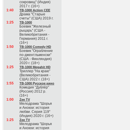
сокровищ" (Индия)
2017 г. (16+)
1:40
ТВ-1000 Action CEE
Драма "Старые
счеты" (США) 2019 г.
1:25
ТВ-1000
Боевик "Железный
рыцарь" (США -
Великобритания -
Германия) 2011 г.
(16+)
1:50
ТВ-1000 Comedy HD
Боевик "Ограбление
по-джентльменски"
(США - Финляндия)
2020 г. (18+)
1:25
ТВ-1000 Megahit HD
Триллер "На краю"
(Великобритания -
США) 2022 г. (18+)
1:55
ТВ-1000 Русское кино
Комедия "Дублёр"
(Россия) 2012 р.
(16+)
1:00
Zee TV
Мелодрама "Шорья
и Анокхи: история
любви. Серия 119"
(Индия) 2020 г. (16+)
1:25
Zee TV
Мелодрама "Шорья
и Анокхи: история