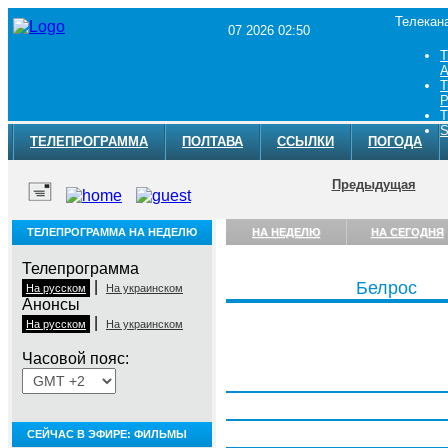
Телекан
07 2026 02:50
Т
A
Т
Р
Т
S
ТЕЛЕПРОГРАММА
ПОЛТАВА
ССЫЛКИ
ПОГОДА
Предыдущая
ТЕЛЕПРОГРАММА НА НЕДЕЛЮ
НА НЕДЕЛЮ
НА СЕГОДНЯ
Телепрограмма
|
Белрос
На русском
На украинском
Анонсы
|
На русском
На украинском
Часовой пояс:
Понедельник, 3 августа
Вторник, 4 августа
Среда, 5 августа
СЕЙЧАС В ЭФИРЕ: ФИЛЬМЫ