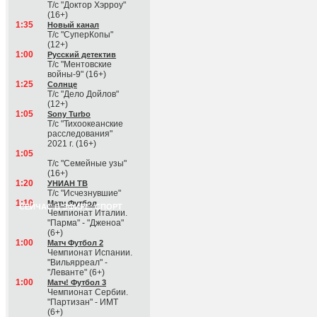
Т/с "Доктор Хэрроу"
(16+)
1:35
Новый канал
Т/с "СуперКопы"
(12+)
1:00
Русский детектив
Т/с "Ментовские
войны-9" (16+)
1:25
Солнце
Т/с "Дело Дойлов"
(12+)
1:05
Sony Turbo
Т/с "Тихоокеанские
расследования"
2021 г. (16+)
1:05
Т/с "Семейные узы"
(16+)
1:20
УНИАН ТВ
Т/с "Исчезнувшие"
1:10
Матч Футбол
СЕЙЧАС В ЭФИРЕ: СПОРТ
Чемпионат Италии.
"Парма" - "Дженоа"
(6+)
1:00
Матч Футбол 2
Чемпионат Испании.
"Вильярреал" -
"Леванте" (6+)
1:00
Матч! Футбол 3
Чемпионат Сербии.
"Партизан" - ИМТ
(6+)