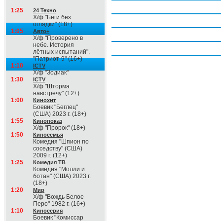
Четверг, 6 августа
1:25
24 Техно
Х/ф "Беги без
Пятница, 7 августа
оглядки" (18+)
1:05
Авто+
Суббота, 8 августа
Х/ф "Проверено в
небе. История
Воскресение, 9 августа
лётных испытаний".
"Патриот-9" (16+)
1:10
ICTV
Х/ф "Зодиак"
1:30
ICTV
Х/ф "Шторма
навстречу" (12+)
1:00
Кинохит
Боевик "Беглец"
(США) 2023 г. (18+)
1:55
Кинопоказ
Х/ф "Пророк" (18+)
1:50
Киносемья
Комедия "Шпион по
соседству" (США)
2009 г. (12+)
1:25
Комедия ТВ
Комедия "Молли и
ботан" (США) 2023 г.
(18+)
1:20
Мир
Х/ф "Вождь Белое
Перо" 1982 г. (16+)
1:10
Киносерия
Боевик "Комиссар