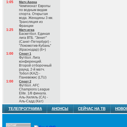
1:05
Матч Арена
Чемпионат Европы
по водным видам
спорта. Открытая
вода. Женщины 3 км.
Трансляция из
Франции
1:25
Матч игра
Баскетбол. Единая
лига ВТБ. "Зенит"
(Санкт-Петербург) -
"Локомотив-Кубань"
(Краснодар) (6+)
1:00
Спорт 1
Футбол. Лига
конференций.
Второй отборочный
раунд. 2-й матч.
Тобол (KAZ) -
Паневежис (LTU)
1:00
Спорт 2
Футбол. AFC
Champions League
Elite. 1/8 финала.
Аль-Хиляль (СА) -
Аль-Садд (Кат)
ТЕЛЕПРОГРАММА
АНОНСЫ
СЕЙЧАС НА ТВ
НОВО