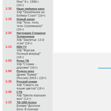
Рекс" 8 с. 1996 г.
(16+)
1:30
Наше любимое кино
Х/ф "Ограбление на
Бейкер-Стрит" (16+)
1:10
Новый канал
Х/ф "Тело, тело,
тело 1(премьера)"
(16+)
1:20
Настоящее Страшное
Телевидение
Х/ф "Заклятье: 13-й
этаж" (18+)
1:15
REN TV
Х/ф "Форсаж.
Полный вперед!"
(18+)
1:55
Ретро ТВ
Х/ф "Стежки -
дорожки" (16+)
1:00
Родное кино
Драма "Бумер"
(Россия) 2003 г. (18+)
1:30
Русский роман
Х/ф "Смерть на
языке цветов" (16+)
1:40
СТБ
Х/ф "Школа хороших
жен" (12+)
1:15
ТВ-1000 Action
Боевик "Доспехи
Бога: В поисках