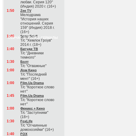
любви. Серия 120"
(Индия) 2020 г. (16+)
1:50
Zee TV
Мелодрама
"История наших
отношений. Серия
159" (Индия) 2018 г.
(16+)
1:40
Sony Sci-fi
СЕЙЧАС В ЭФИРЕ: СЕРИАЛЫ
Т/с "Хемлок Гроув"
2014 г. (18+)
1:40
Бигуди ТВ
Т/с "Дневники
темного"
1:30
Болт
Т/с "Отважные"
1:00
Дом Кино
Т/с "Последний
мент" (16+)
1:00
Film.Ua Drama
Т/с "Короткое слово
нет"
1:45
Film.Ua Drama
Т/с "Короткое слово
нет"
1:00
Феникс + Кино
Т/с "Заступники"
(18+)
1:30
FoxLife
Т/с "Отчаянные
домохозяйки" (16+)
1:40
FOX