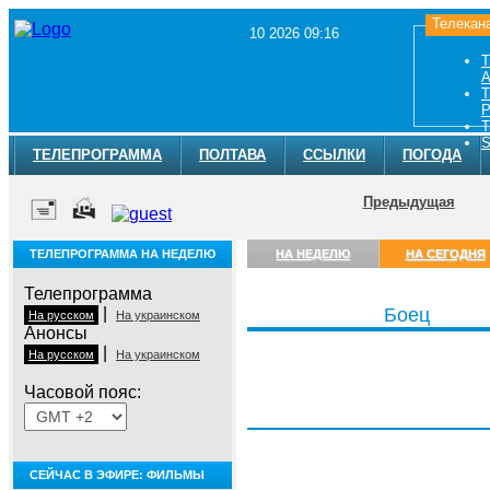
Телекан
10 2026 09:16
Т
A
Т
Р
Т
S
ТЕЛЕПРОГРАММА
ПОЛТАВА
ССЫЛКИ
ПОГОДА
Предыдущая
ТЕЛЕПРОГРАММА НА НЕДЕЛЮ
НА НЕДЕЛЮ
НА СЕГОДНЯ
Телепрограмма
|
Боец
На русском
На украинском
Анонсы
|
На русском
На украинском
Часовой пояс:
, 10 августа
СЕЙЧАС В ЭФИРЕ: ФИЛЬМЫ