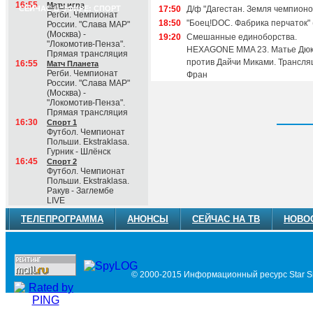
16:55
Матч игра
СЕЙЧАС В ЭФИРЕ: СПОРТ
17:50
Д/ф "Дагестан. Земля чемпионов
Регби. Чемпионат
18:50
"Боец!DOC. Фабрика перчаток" 
России. "Слава МАР"
(Москва) -
19:20
Смешанные единоборства.
"Локомотив-Пенза".
HEXAGONE MMA 23. Матье Дю
Прямая трансляция
против Дайчи Миками. Трансля
16:55
Матч Планета
Регби. Чемпионат
Фран
России. "Слава МАР"
(Москва) -
"Локомотив-Пенза".
Прямая трансляция
16:30
Спорт 1
Футбол. Чемпионат
Польши. Ekstraklasa.
Гурник - Шлёнск
16:45
Спорт 2
Футбол. Чемпионат
Польши. Ekstraklasa.
Ракув - Заглембе
LIVE
ТЕЛЕПРОГРАММА
АНОНСЫ
СЕЙЧАС НА ТВ
НОВО
© 2000-2015 Информационный ресурс Star Si