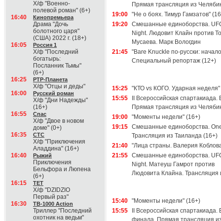
Х/ф "Военно-
Прямая трансляция из Челяби
полевой роман" (6+)
19:00
"Не о боях. Тимур Гамзатов" (16
16:40
Кинопремьера
Драма "Дочь
19:20
Смешанные единоборства. UFC
болотного царя"
Night. Людовит Клайн против Т
(США) 2022 г. (18+)
Мусаева. Марк Вологдин
16:05
Россия 1
Х/ф "Последний
21:45
"Bare Knuckle по-русски: начало
богатырь:
Специальный репортаж (12+)
Посланник Тьмы"
(6+)
16:25
РТР-Планета
Х/ф "Отцы и деды"
15:25
"КТО vs КОГО. Ударная неделя" 
16:00
Русский роман
15:55
II Всероссийская спартакиада. 
Х/ф "Дни Надежды"
(16+)
Прямая трансляция из Челяби
16:55
Спас
19:00
"Моменты недели" (16+)
Х/ф "Двое в новом
19:15
Смешанные единоборства. One
доме" (0+)
16:35
СТС
Трансляция из Таиланда (16+)
Х/ф "Приключения
21:40
"Лица страны. Валерия Коблова
Аладдина" (16+)
16:40
21:55
Смешанные единоборства. UFC
Рыжий
Приключения
Night. Матеуш Гамрот против
Бельфора и Люпена
Людовита Клайна. Трансляция 
(6+)
16:15
ТЕТ
Х/ф "DZIDZIO
Первый раз"
15:40
"Моменты недели" (16+)
16:30
ТВ-1000 Action
Триллер "Последний
15:55
II Всероссийская спартакиада. Б
охотник на ведьм"
финала. Прямая трансляция и