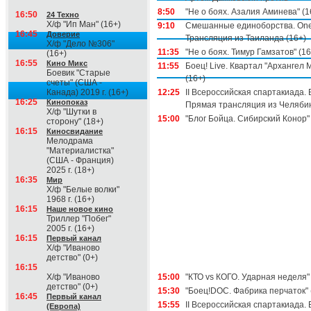
8:50
"Не о боях. Азалия Аминева" (1
16:50
24 Техно
Х/ф "Ип Ман" (16+)
9:10
Смешанные единоборства. One
16:45
Доверие
Трансляция из Таиланда (16+)
Х/ф "Дело №306"
11:35
"Не о боях. Тимур Гамзатов" (16
(16+)
16:55
Кино Микс
11:55
Боец! Live. Квартал "Архангел 
Боевик "Старые
(16+)
счеты" (США -
Канада) 2019 г. (16+)
12:25
II Всероссийская спартакиада. 
16:25
Кинопоказ
Прямая трансляция из Челяби
Х/ф "Шутки в
15:00
"Блог Бойца. Сибирский Конор" 
сторону" (18+)
16:15
Киносвидание
Мелодрама
"Материалистка"
(США - Франция)
2025 г. (18+)
16:35
Мир
Х/ф "Белые волки"
1968 г. (16+)
16:15
Наше новое кино
Триллер "Побег"
2005 г. (16+)
16:15
Первый канал
Х/ф "Иваново
детство" (0+)
16:15
Х/ф "Иваново
15:00
"КТО vs КОГО. Ударная неделя" 
детство" (0+)
15:30
"Боец!DOC. Фабрика перчаток" 
16:45
Первый канал
15:55
II Всероссийская спартакиада. 
(Европа)