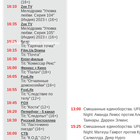
(16+)
16:10
Zee TV
Мелодрама "Уловка
любви. Серия 104"
(Индия) 2023 г. (16+)
16:35
Zee TV
Мелодрама "Уловка
любви. Серия 105"
(Индия) 2023 г. (16+)
16:25
Болт
СЕЙЧАС В ЭФИРЕ: СЕРИАЛЫ
Т/с "Гарячая точка"
16:15
Film.Ua Drama
Т/с "Почта"
16:30
Enter-фильм
Т/с "Комиссар Рекс"
16:00
Феникс + Кино
Т/с "Палач" (18+)
16:05
FoxLife
Т/с "Отчаянные
домохозяйки" (16+)
16:55
FoxLife
Т/с "Следствие по
телу" (12+)
16:45
FOX
Т/с "Кости" (12+)
13:00
Смешанные единоборства. UFC
16:20
Петербург - 5 канал
Night. Аманда Лемос против Ал
Т/с "Следопыт" (16+)
16:30
Таинары. Даррен Элкинс
Русский бестселлер
Т/с "Ласточкино
15:25
Смешанные единоборства. UFC
гнездо" (16+)
Night. Матеуш Гамрот против 
16:00
СТБ
Т/с "К.О.Д." (12+)
Салкиллда. Дияр Нурго