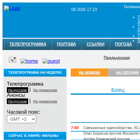
Телекан
09 2026 17:23
Т
A
Т
Р
Т
S
ТЕЛЕПРОГРАММА
ПОЛТАВА
ССЫЛКИ
ПОГОДА
Предыдущая
ТЕЛЕПРОГРАММА НА НЕДЕЛЮ
НА НЕДЕЛЮ
НА СЕГОДНЯ
Телепрограмма
|
Боец
На русском
На украинском
Анонсы
|
На русском
На украинском
Часовой пояс:
Понедельник, 3 августа
7:00
Смешанные единоборства. ACA
Олег Борисов против Жосиеля
СЕЙЧАС В ЭФИРЕ: ФИЛЬМЫ
Артём Дамковский против