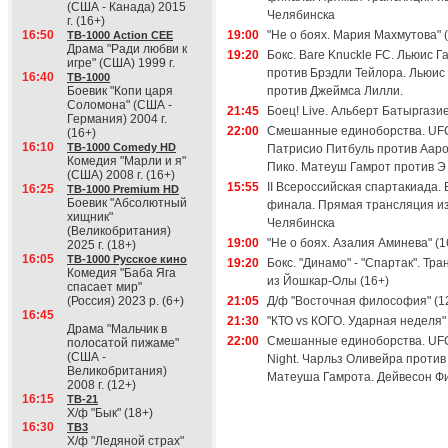
(США - Канада) 2015
Челябинска
г. (16+)
16:50
19:00
"Не о боях. Мария Махмутова" 
ТВ-1000 Action CEE
Драма "Ради любви к
19:20
Бокс. Bare Knuckle FC. Льюис Г
игре" (США) 1999 г.
против Брэдли Тейлора. Льюис
16:40
ТВ-1000
Боевик "Копи царя
против Джеймса Лилли.
Соломона" (США -
21:45
Боец! Live. Альберт Батыргазие
Германия) 2004 г.
22:00
Смешанные единоборства. UFC
(16+)
16:10
ТВ-1000 Comedy HD
Патрисио Питбуль против Аар
Комедия "Марли и я"
Пико. Матеуш Гамрот против Э
(США) 2008 г. (16+)
15:55
II Всероссийская спартакиада. Б
16:25
ТВ-1000 Premium HD
Боевик "Абсолютный
финала. Прямая трансляция и
хищник"
Челябинска
(Великобритания)
19:00
"Не о боях. Азалия Аминева" (1
2025 г. (18+)
16:05
ТВ-1000 Русское кино
19:20
Бокс. "Динамо" - "Спартак". Тр
Комедия "Баба Яга
из Йошкар-Олы (16+)
спасает мир"
(Россия) 2023 р. (6+)
21:05
Д/ф "Восточная философия" (1
16:45
21:30
"КТО vs КОГО. Ударная неделя" 
Драма "Мальчик в
22:00
Смешанные единоборства. UFC
полосатой пижаме"
(США -
Night. Чарльз Оливейра против
Великобритания)
Матеуша Гамрота. Дейвесон Ф
2008 г. (12+)
16:15
ТВ-21
Х/ф "Бык" (18+)
16:30
ТВ3
Х/ф "Ледяной страх"