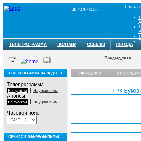
Телекан
09 2026 00:35
Т
A
Т
Р
Т
S
ТЕЛЕПРОГРАММА
ПОЛТАВА
ССЫЛКИ
ПОГОДА
Предыдущая
ТЕЛЕПРОГРАММА НА НЕДЕЛЮ
НА НЕДЕЛЮ
НА СЕГОДНЯ
Телепрограмма
|
ТРК Буков
На русском
На украинском
Анонсы
|
На русском
На украинском
Часовой пояс:
Понедельник, 3 августа
Вторник, 4 августа
Среда, 5 августа
СЕЙЧАС В ЭФИРЕ: ФИЛЬМЫ