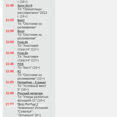
г. (16+)
11:40
Sony Sci-fi
Т/с "Пришельцы:
рассекречено" 2012
г. (16+)
11:05
Болт
Т/с "Охотники за
реликвиями"
11:50
Болт
Т/с "Охотники за
реликвиями"
11:00
FoxLife
Т/с "Анатомия
страсти" (12+)
11:50
FoxLife
Т/с "Анатомия
страсти" (12+)
11:45
FOX
Т/с "Касл" (16+)
11:00
К1
Т/с "Охотники за
реликвиями" (12+)
11:05
Петербург - 5 канал
Т/с "Условный мент
5" (16+)
11:00
Русский детектив
Т/с "Улицы разбитых
фонарей-11" (16+)
11:00
Матч Футбол 2
СЕЙЧАС В ЭФИРЕ: СПОРТ
Чемпионат Испании.
"Севилья" -
"Эспаньол" (6+)