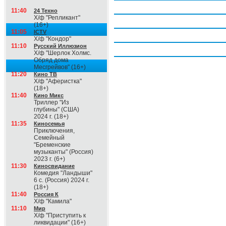
Четверг, 6 августа
11:40
24 Техно
Х/ф "Репликант"
Пятница, 7 августа
(16+)
11:05
ICTV
Суббота, 8 августа
Х/ф "Кондор"
11:10
Русский Иллюзион
Воскресение, 9 августа
Х/ф "Шерлок Холмс.
Обряд дома
Месгрейвов" (16+)
11:20
Кино ТВ
Х/ф "Аферистка"
(18+)
11:40
Кино Микс
Триллер "Из
глубины" (США)
2024 г. (18+)
11:35
Киносемья
Приключения,
Семейный
"Бременские
музыканты" (Россия)
2023 г. (6+)
11:30
Киносвидание
Комедия "Ландыши"
6 с. (Россия) 2024 г.
(18+)
11:40
Россия К
Х/ф "Камила"
11:10
Мир
Х/ф "Приступить к
ликвидации" (16+)