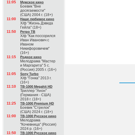
11:05
Мужское кино
Боевик "Вне
досягаемости"
(США) 2004 г. (18+)
11:00
Наше любимое кино
Х/ф "Жизнь Дэвида
Гейла" (18+)
11:50
Ретро ТВ
Х/ф "Как поссорился
Иван Иванович с
Иваном
Никифоровичем"
(16+)
11:15
Родное кино
Мелодрама "Мастер
и Маргарита" 5 с.
(Россия) 2005 г. (16+)
11:05
Sony Turbo
Х/ф "Гонка" 2013 г.
(16+)
11:10
ТВ-1000 Megahit HD
Триллер "Анон"
(Германия - США)
2018 г. (18+)
11:25
ТВ-1000 Premium HD
Боевик "Стрелок"
(США) 2024 г. (18+)
11:00
ТВ-1000 Русское кино
Мелодрама
"Кочевница" (Россия)
2024 р. (16+)
11:50
ТВ-1000 Русское кино