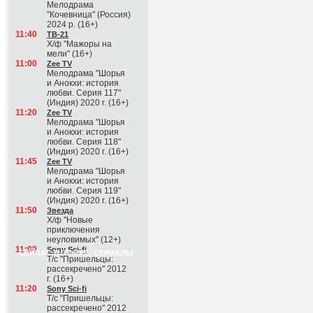
Мелодрама
"Кочевница" (Россия)
2024 р. (16+)
11:40
ТВ-21
Х/ф "Мажоры на
мели" (16+)
11:00
Zee TV
Мелодрама "Шорья
и Анокхи: история
любви. Серия 117"
(Индия) 2020 г. (16+)
11:20
Zee TV
Мелодрама "Шорья
и Анокхи: история
любви. Серия 118"
(Индия) 2020 г. (16+)
11:45
Zee TV
Мелодрама "Шорья
и Анокхи: история
любви. Серия 119"
(Индия) 2020 г. (16+)
11:50
Звезда
Х/ф "Новые
приключения
неуловимых" (12+)
11:00
Sony Sci-fi
СЕЙЧАС В ЭФИРЕ: СЕРИАЛЫ
Т/с "Пришельцы:
рассекречено" 2012
г. (16+)
11:20
Sony Sci-fi
Т/с "Пришельцы:
рассекречено" 2012