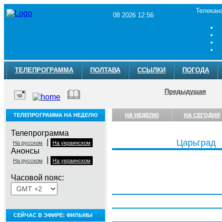
Телекан
08 2026 12:56
ТЕЛЕПРОГРАММА
ПОЛТАВА
ССЫЛКИ
ПОГОДА
Предыдущая
ТЕЛЕПРОГРАММА НА НЕДЕЛЮ
НА НЕДЕЛЮ
НА СЕГОДНЯ
Телепрограмма
|
Царьград
На русском
На украинском
Анонсы
|
На русском
На украинском
Часовой пояс:
Понедельник, 3 августа
Вторник, 4 августа
Среда, 5 августа
СЕЙЧАС В ЭФИРЕ: ФИЛЬМЫ