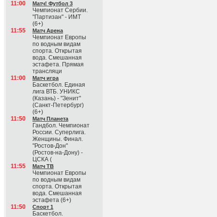
11:00
Матч! Футбол 3
Чемпионат Сербии.
"Партизан" - ИМТ
(6+)
11:55
Матч Арена
Чемпионат Европы
по водным видам
спорта. Открытая
вода. Смешанная
эстафета. Прямая
трансляци
11:00
Матч игра
Баскетбол. Единая
лига ВТБ. УНИКС
(Казань) - "Зенит"
(Санкт-Петербург)
(6+)
11:50
Матч Планета
Гандбол. Чемпионат
России. Суперлига.
Женщины. Финал.
"Ростов-Дон"
(Ростов-на-Дону) -
ЦСКА (
11:55
Матч ТВ
Чемпионат Европы
по водным видам
спорта. Открытая
вода. Смешанная
эстафета (6+)
11:50
Спорт 1
Баскетбол.