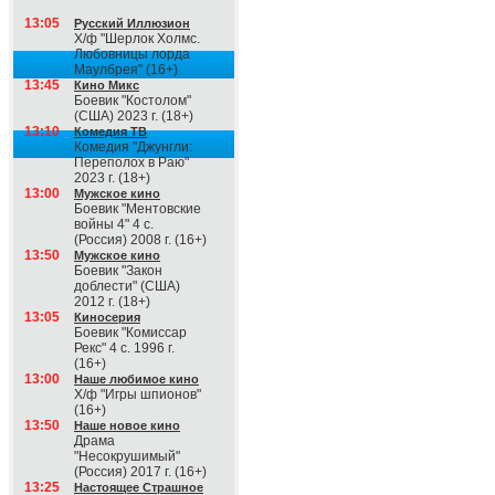
13:05
Русский Иллюзион
Х/ф "Шерлок Холмс.
Любовницы лорда
Маулбрея" (16+)
13:45
Кино Микс
Боевик "Костолом"
(США) 2023 г. (18+)
13:10
Комедия ТВ
Комедия "Джунгли:
Переполох в Раю"
2023 г. (18+)
13:00
Мужское кино
Боевик "Ментовские
войны 4" 4 с.
(Россия) 2008 г. (16+)
13:50
Мужское кино
Боевик "Закон
доблести" (США)
2012 г. (18+)
13:05
Киносерия
Боевик "Комиссар
Рекс" 4 с. 1996 г.
(16+)
13:00
Наше любимое кино
Х/ф "Игры шпионов"
(16+)
13:50
Наше новое кино
Драма
"Несокрушимый"
(Россия) 2017 г. (16+)
13:25
Настоящее Страшное