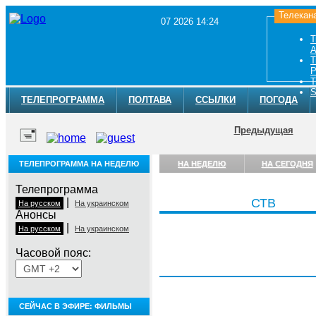
Телекан
07 2026 14:24
Т
A
Т
Р
Т
S
ТЕЛЕПРОГРАММА
ПОЛТАВА
ССЫЛКИ
ПОГОДА
Предыдущая
ТЕЛЕПРОГРАММА НА НЕДЕЛЮ
НА НЕДЕЛЮ
НА СЕГОДНЯ
Телепрограмма
|
СТВ
На русском
На украинском
Анонсы
|
На русском
На украинском
Часовой пояс:
Пятница, 7 августа
СЕЙЧАС В ЭФИРЕ: ФИЛЬМЫ