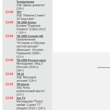
Телевидение
Х/ф "Дверь дьявола"
(18+)
13:30
ТЕТ
Х/ф "Лемони Сникет:
33 бедствия"
13:00
ТВ-1000 Action
Боевик "Падение
Олимпа" (США) 2013
г. (16+)
13:05
ТВ-1000 Comedy HD
Приключения
"Астерикс и Обеликс
против Цезаря"
(Франция - Италия -
Германия) 1999 г.
(12+)
13:30
ТВ-1000 Русское кино
Мелодрама "Лёд 2"
(Россия) 2020 р.
(16+)
13:10
ТВ-21
Х/ф "Молодой
человек" (18+)
13:15
ТВ-Центр
Х/ф "Конь
изабелловой масти"
(12+)
13:20
Zee TV
Мелодрама "Порог
любви. Серия 77"
(Индия) 2016 г. (16+)