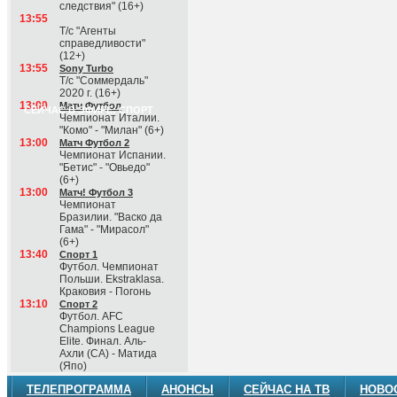
следствия" (16+)
13:55
Т/с "Агенты
справедливости"
(12+)
13:55
Sony Turbo
Т/с "Соммердаль"
2020 г. (16+)
13:00
Матч Футбол
СЕЙЧАС В ЭФИРЕ: СПОРТ
Чемпионат Италии.
"Комо" - "Милан" (6+)
13:00
Матч Футбол 2
Чемпионат Испании.
"Бетис" - "Овьедо"
(6+)
13:00
Матч! Футбол 3
Чемпионат
Бразилии. "Васко да
Гама" - "Мирасол"
(6+)
13:40
Спорт 1
Футбол. Чемпионат
Польши. Ekstraklasa.
Краковия - Погонь
13:10
Спорт 2
Футбол. AFC
Champions League
Elite. Финал. Аль-
Ахли (СА) - Матида
(Япо)
ТЕЛЕПРОГРАММА
АНОНСЫ
СЕЙЧАС НА ТВ
НОВО