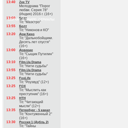
13:40
Zee TV
Мелодрама "Порог
любви. Серия 78"
(Индия) 2016 г. (16+)
13:00
Болт
СЕЙЧАС В ЭФИРЕ: СЕРИАЛЫ
Т/с "Маэстро"
13:55
Болт
Т/с "Никонов и КО"
13:20
Дом Кино
Т/с "Дальнобойщики.
Десять лет спустя"
(16+)
13:00
Доверие
Т/с "Сыщик Путилин"
(16+)
13:10
Film.Ua Drama
Т/с "Нити судьбы"
13:55
Film.Ua Drama
Т/с "Нити судьбы"
13:25
FoxLife
Т/с "Роузвуд" (12+)
13:25
FOX
Т/с "Мыслить как
преступник" (16+)
13:25
НТН
Т/с "Читающий
мысли" (12+)
13:35
Петербург - 5 канал
Т/с "Контуженный 2"
(16+)
13:30
Россия 1 (Дубль 2)
Т/с "Тайны