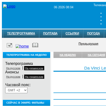
Телекан
06 2026 08:04
ТЕЛЕПРОГРАММА
ПОЛТАВА
ССЫЛКИ
ПОГОДА
Предыдущая
ТЕЛЕПРОГРАММА НА НЕДЕЛЮ
НА НЕДЕЛЮ
НА СЕГОДНЯ
Телепрограмма
|
Da Vinci L
На русском
На украинском
Анонсы
|
На русском
На украинском
Часовой пояс:
Понедельник, 3 августа
Вторник, 4 августа
Среда, 5 августа
СЕЙЧАС В ЭФИРЕ: ФИЛЬМЫ