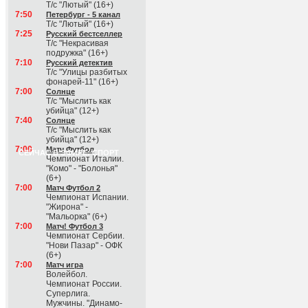
Т/с "Лютый" (16+)
7:50
Петербург - 5 канал
Т/с "Лютый" (16+)
7:25
Русский бестселлер
Т/с "Некрасивая
подружка" (16+)
7:10
Русский детектив
Т/с "Улицы разбитых
фонарей-11" (16+)
7:00
Солнце
Т/с "Мыслить как
убийца" (12+)
7:40
Солнце
Т/с "Мыслить как
убийца" (12+)
7:00
Матч Футбол
СЕЙЧАС В ЭФИРЕ: СПОРТ
Чемпионат Италии.
"Комо" - "Болонья"
(6+)
7:00
Матч Футбол 2
Чемпионат Испании.
"Жирона" -
"Мальорка" (6+)
7:00
Матч! Футбол 3
Чемпионат Сербии.
"Нови Пазар" - ОФК
(6+)
7:00
Матч игра
Волейбол.
Чемпионат России.
Суперлига.
Мужчины. "Динамо-