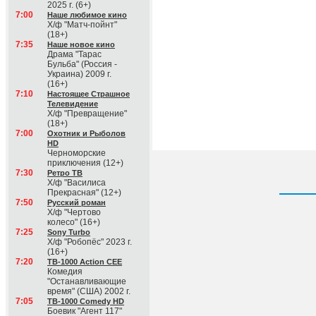
2025 г. (6+)
7:00
Наше любимое кино
Х/ф "Матч-пойнт"
(18+)
7:35
Наше новое кино
Драма "Тарас
Бульба" (Россия -
Украина) 2009 г.
(16+)
7:10
Настоящее Страшное
Телевидение
Х/ф "Превращение"
(18+)
7:00
Охотник и Рыболов
HD
Черноморские
приключения (12+)
7:30
Ретро ТВ
Х/ф "Василиса
Прекрасная" (12+)
7:50
Русский роман
Х/ф "Чертово
колесо" (16+)
7:25
Sony Turbo
Х/ф "Робопёс" 2023 г.
(16+)
7:20
ТВ-1000 Action CEE
Комедия
"Останавливающие
время" (США) 2002 г.
7:05
ТВ-1000 Comedy HD
Боевик "Агент 117"