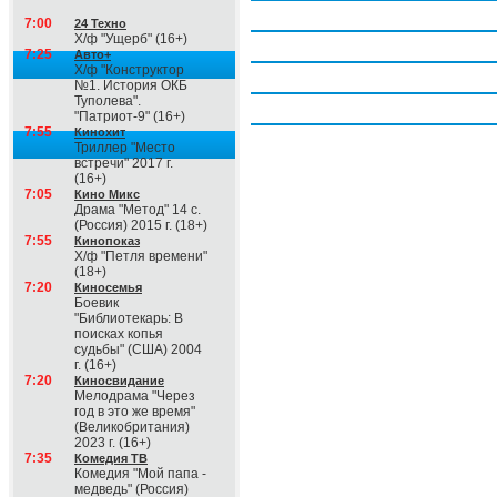
Четверг, 6 августа
7:00
24 Техно
Х/ф "Ущерб" (16+)
Пятница, 7 августа
7:25
Авто+
Х/ф "Конструктор
Суббота, 8 августа
№1. История ОКБ
Туполева".
Воскресение, 9 августа
"Патриот-9" (16+)
7:55
Кинохит
Триллер "Место
встречи" 2017 г.
(16+)
7:05
Кино Микс
Драма "Метод" 14 с.
(Россия) 2015 г. (18+)
7:55
Кинопоказ
Х/ф "Петля времени"
(18+)
7:20
Киносемья
Боевик
"Библиотекарь: В
поисках копья
судьбы" (США) 2004
г. (16+)
7:20
Киносвидание
Мелодрама "Через
год в это же время"
(Великобритания)
2023 г. (16+)
7:35
Комедия ТВ
Комедия "Мой папа -
медведь" (Россия)