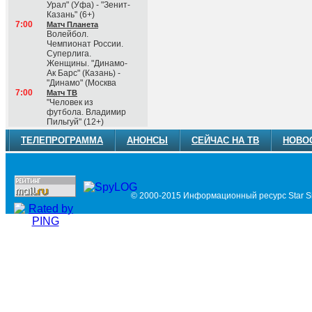
Урал" (Уфа) - "Зенит-
Казань" (6+)
7:00
Матч Планета
Волейбол.
Чемпионат России.
Суперлига.
Женщины. "Динамо-
Ак Барс" (Казань) -
"Динамо" (Москва
7:00
Матч ТВ
"Человек из
футбола. Владимир
Пильгуй" (12+)
ТЕЛЕПРОГРАММА
АНОНСЫ
СЕЙЧАС НА ТВ
НОВО
© 2000-2015 Информационный ресурс Star Si