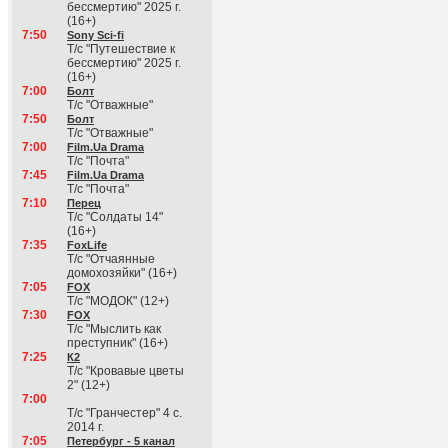
бессмертию" 2025 г.
(16+)
7:50
Sony Sci-fi
Т/с "Путешествие к
бессмертию" 2025 г.
(16+)
7:00
Болт
Т/с "Отважные"
7:50
Болт
Т/с "Отважные"
7:00
Film.Ua Drama
Т/с "Почта"
7:45
Film.Ua Drama
Т/с "Почта"
7:10
Перец
Т/с "Солдаты 14"
(16+)
7:35
FoxLife
Т/с "Отчаянные
домохозяйки" (16+)
7:05
FOX
Т/с "МОДОК" (12+)
7:30
FOX
Т/с "Мыслить как
преступник" (16+)
7:25
К2
Т/с "Кровавые цветы
2" (12+)
7:00
Т/с "Гранчестер" 4 с.
2014 г.
7:05
Петербург - 5 канал