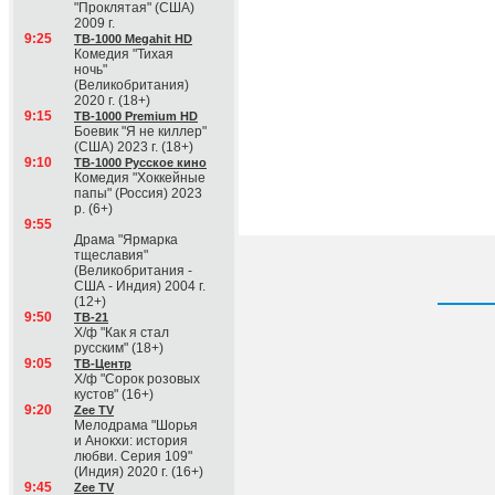
"Проклятая" (США)
2009 г.
9:25
ТВ-1000 Megahit HD
Комедия "Тихая
ночь"
(Великобритания)
2020 г. (18+)
9:15
ТВ-1000 Premium HD
Боевик "Я не киллер"
(США) 2023 г. (18+)
9:10
ТВ-1000 Русское кино
Комедия "Хоккейные
папы" (Россия) 2023
р. (6+)
9:55
Драма "Ярмарка
тщеславия"
(Великобритания -
США - Индия) 2004 г.
(12+)
9:50
ТВ-21
Х/ф "Как я стал
русским" (18+)
9:05
ТВ-Центр
Х/ф "Сорок розовых
кустов" (16+)
9:20
Zee TV
Мелодрама "Шорья
и Анокхи: история
любви. Серия 109"
(Индия) 2020 г. (16+)
9:45
Zee TV