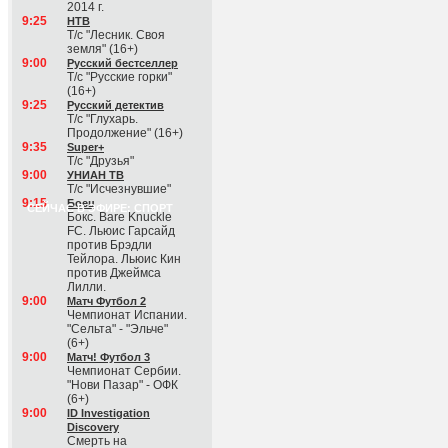
2014 г.
9:25
НТВ
Т/с "Лесник. Своя
земля" (16+)
9:00
Русский бестселлер
Т/с "Русские горки"
(16+)
9:25
Русский детектив
Т/с "Глухарь.
Продолжение" (16+)
9:35
Super+
Т/с "Друзья"
9:00
УНИАН ТВ
Т/с "Исчезнувшие"
9:15
Боец
СЕЙЧАС В ЭФИРЕ: СПОРТ
Бокс. Bare Knuckle
FC. Льюис Гарсайд
против Брэдли
Тейлора. Льюис Кин
против Джеймса
Лилли.
9:00
Матч Футбол 2
Чемпионат Испании.
"Сельта" - "Эльче"
(6+)
9:00
Матч! Футбол 3
Чемпионат Сербии.
"Нови Пазар" - ОФК
(6+)
9:00
ID Investigation
Discovery
Смерть на