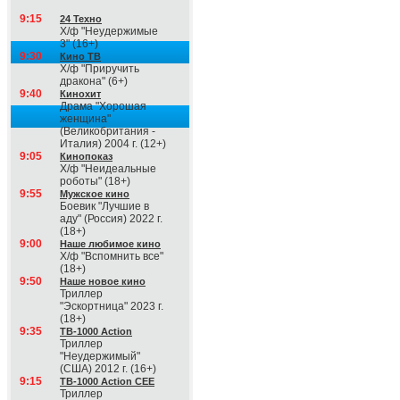
9:15
24 Техно
Х/ф "Неудержимые
3" (16+)
9:30
Кино ТВ
Х/ф "Приручить
дракона" (6+)
9:40
Кинохит
Драма "Хорошая
женщина"
(Великобритания -
Италия) 2004 г. (12+)
9:05
Кинопоказ
Х/ф "Неидеальные
роботы" (18+)
9:55
Мужское кино
Боевик "Лучшие в
аду" (Россия) 2022 г.
(18+)
9:00
Наше любимое кино
Х/ф "Вспомнить все"
(18+)
9:50
Наше новое кино
Триллер
"Эскортница" 2023 г.
(18+)
9:35
ТВ-1000 Action
Триллер
"Неудержимый"
(США) 2012 г. (16+)
9:15
ТВ-1000 Action CEE
Триллер