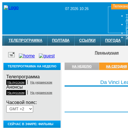
Телекан
07 2026 10:26
Т
A
Т
Р
Т
S
ТЕЛЕПРОГРАММА
ПОЛТАВА
ССЫЛКИ
ПОГОДА
Предыдущая
ТЕЛЕПРОГРАММА НА НЕДЕЛЮ
НА НЕДЕЛЮ
НА СЕГОДНЯ
Телепрограмма
|
Da Vinci Le
На русском
На украинском
Анонсы
|
На русском
На украинском
Часовой пояс:
Пятница, 7 августа
СЕЙЧАС В ЭФИРЕ: ФИЛЬМЫ