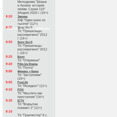
Мелодрама "Шорья
и Анокхи: история
любви. Серия 110"
(Индия) 2020 г. (16+)
9:20
Звезда
Х/ф "Один шанс из
тысячи" (12+)
9:35
Sony Sci-fi
СЕЙЧАС В ЭФИРЕ: СЕРИАЛЫ
Т/с "Пришельцы:
рассекречено" 2012
г. (16+)
9:55
Sony Sci-fi
Т/с "Пришельцы:
рассекречено" 2012
г. (16+)
9:25
Болт
Т/с "Отважные"
9:20
Film.Ua Drama
Т/с "Почта"
9:00
Феникс + Кино
Т/с "Заступники"
(18+)
9:05
FoxLife
Т/с "Резидент" (12+)
9:10
FOX
Т/с "Мыслить как
преступник" (16+)
9:35
ICTV
Т/с "Вскрытие
покажет 2" (12+)
9:10
Т/с "Гранчестер" 6 с.