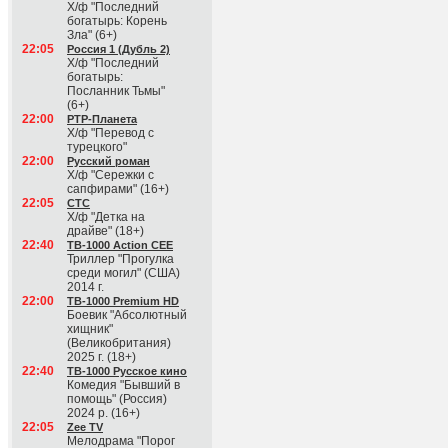
Х/ф "Последний
богатырь: Корень
Зла" (6+)
22:05
Россия 1 (Дубль 2)
Х/ф "Последний
богатырь:
Посланник Тьмы"
(6+)
22:00
РТР-Планета
Х/ф "Перевод с
турецкого"
22:00
Русский роман
Х/ф "Сережки с
сапфирами" (16+)
22:05
СТС
Х/ф "Детка на
драйве" (18+)
22:40
ТВ-1000 Action CEE
Триллер "Прогулка
среди могил" (США)
2014 г.
22:00
ТВ-1000 Premium HD
Боевик "Абсолютный
хищник"
(Великобритания)
2025 г. (18+)
22:40
ТВ-1000 Русское кино
Комедия "Бывший в
помощь" (Россия)
2024 р. (16+)
22:05
Zee TV
Мелодрама "Порог