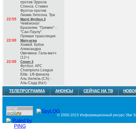
против Эррола
Спенса. Стивен
Фултон против
Лиама Уилсона. Тра
22:55
Матч! Футбол 3
Чемпионат
Бразилии. "Гремио" -
"Сан-Паулу".
Прямая трансляция
22:00
Матч игра
Хоккей. Кубок
Александра
Овечкина. Гала-матч
(12+)
22:00
Спорт 2
Футбол. AFC
Champions League
Elite. 1/8 финала.
Аль-Хиляль (СА) -
Аль-Садд (Кат)
ТЕЛЕПРОГРАММА
АНОНСЫ
СЕЙЧАС НА ТВ
НОВО
© 2000-2015 Информационный ресурс Star Si