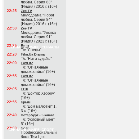
любви. Серия 83"
(Индия) 2016 г. (16+)
22:25
Zee TV
Мелодрама "Порог
любви. Серия 84"
(Индия) 2016 г. (16+)
22:50
Zee TV
Мелодрама "Уловка
любви. Серия 91"
(Индия) 2023 г. (16+)
22:25
Болт
СЕЙЧАС В ЭФИРЕ: СЕРИАЛЫ
Т/с "Спецы"
22:20
Film.Ua Drama
Т/с "Нити судьбы"
22:00
FoxLife
Т/с "Отчаянные
домохозяйки" (16+)
22:55
FoxLife
Т/с "Отчаянные
домохозяйки" (16+)
22:05
FOX
Т/с "Доктор Хэрроу"
(16+)
22:55
Крым
Т/с "Дом малютки" 1,
3 с. (16+)
22:40
Петербург - 5 канал
Т/с "Условный мент
5" (16+)
22:00
Боец
СЕЙЧАС В ЭФИРЕ: СПОРТ
Профессиональный
бокс. Тим Цзю