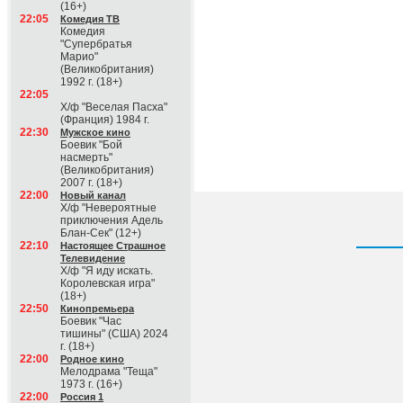
(16+)
22:05
Комедия ТВ
Комедия
"Супербратья
Марио"
(Великобритания)
1992 г. (18+)
22:05
Х/ф "Веселая Пасха"
(Франция) 1984 г.
22:30
Мужское кино
Боевик "Бой
насмерть"
(Великобритания)
2007 г. (18+)
22:00
Новый канал
Х/ф "Невероятные
приключения Адель
Блан-Сек" (12+)
22:10
Настоящее Страшное
Телевидение
Х/ф "Я иду искать.
Королевская игра"
(18+)
22:50
Кинопремьера
Боевик "Час
тишины" (США) 2024
г. (18+)
22:00
Родное кино
Мелодрама "Теща"
1973 г. (16+)
22:00
Россия 1