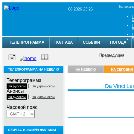
Телекан
08 2026 23:26
Т
A
Т
Р
Т
S
ТЕЛЕПРОГРАММА
ПОЛТАВА
ССЫЛКИ
ПОГОДА
Предыдущая
ТЕЛЕПРОГРАММА НА НЕДЕЛЮ
НА НЕДЕЛЮ
НА СЕГОДНЯ
Телепрограмма
|
Da Vinci Le
На русском
На украинском
Анонсы
|
На русском
На украинском
Часовой пояс:
Суббота, 8 августа
СЕЙЧАС В ЭФИРЕ: ФИЛЬМЫ