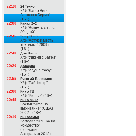
22:20
24 Техно
Х/ф "Ларго Винч:
Заговор в Бирме"
(16+)
22:00
Канал 2+2
Х/ф "Вокруг света за
80 дней"
22:45
Sony Sci-fi
Х/ф "Артур и месть
Урдалака" 2009 г.
(16+)
22:40
Дом Кино
Х/ф "Уикенд с батей"
(16+)
22:20
Доверие
Х/ф "Иду на грозу"
(16+)
22:55
Русский Иллюзион
Х/ф "РайЦентр"
(16+)
22:00
Кино ТВ
Х/ф "Риддик" (16+)
22:45
Кино Микс
Боевик "Игра на
выживание" (США)
2022 г. (18+)
22:10
Киносемья
Комедия "Нянька на
Рождество"
(Германия -
Австралия) 2018 г.