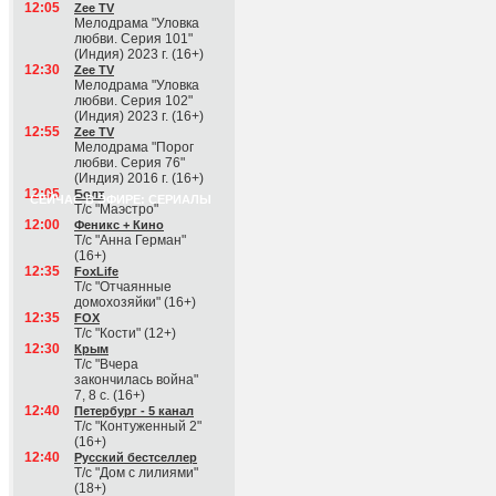
12:05
Zee TV
Мелодрама "Уловка
любви. Серия 101"
(Индия) 2023 г. (16+)
12:30
Zee TV
Мелодрама "Уловка
любви. Серия 102"
(Индия) 2023 г. (16+)
12:55
Zee TV
Мелодрама "Порог
любви. Серия 76"
(Индия) 2016 г. (16+)
12:05
Болт
СЕЙЧАС В ЭФИРЕ: СЕРИАЛЫ
Т/с "Маэстро"
12:00
Феникс + Кино
Т/с "Анна Герман"
(16+)
12:35
FoxLife
Т/с "Отчаянные
домохозяйки" (16+)
12:35
FOX
Т/с "Кости" (12+)
12:30
Крым
Т/с "Вчера
закончилась война"
7, 8 с. (16+)
12:40
Петербург - 5 канал
Т/с "Контуженный 2"
(16+)
12:40
Русский бестселлер
Т/с "Дом с лилиями"
(18+)