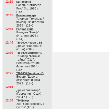
12:10
Киносерия
Боевик "Комиссар
Рекс" 3 с. 1996 г.
(16+)
12:45
Кинопремьера
Триллер "Голосовой
помощник" (Россия)
2025 г. (18+)
12:55
Родное кино
Комедия "Блеф"
(Италия) 1976 г.
(16+)
12:40
ТВ-1000 Action CEE
Драма "Паранойя"
(США) 2007 г.
12:30
ТВ-1000 Megahit HD
Триллер "Тёмные
тайны" (США -
Великобритания -
Франция) 2015 г.
(18+)
12:25
ТВ-1000 Premium HD
Боевик "Дорога
отчаяния" (США)
2023 г. (18+)
12:15
Драма "Авиатор"
(Германия - США)
2004 г. (12+)
12:50
ТВ-Центр
Х/ф "Сорок розовых
кустов" (16+)