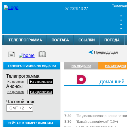
Телекан
07 2026 13:27
ТЕЛЕПРОГРАММА
ПОЛТАВА
ССЫЛКИ
ПОГОДА
Предыдущая
ТЕЛЕПРОГРАММА НА НЕДЕЛЮ
НА НЕДЕЛЮ
НА СЕГОДНЯ
Телепрограмма
|
Домашний
На русском
На украинском
Анонсы
|
На русском
На украинском
Часовой пояс:
Пятница, 7 августа
7:30
"По делам несовершеннолетних
8:30
"Давай разведёмся!" (16+)
СЕЙЧАС В ЭФИРЕ: ФИЛЬМЫ