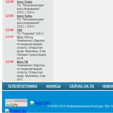
12:00
Sony Turbo
Т/с "Тихоокеанские
расследования"
2021 г. (16+)
12:55
Sony Turbo
Т/с "Тихоокеанские
расследования"
2021 г. (16+)
12:00
ТВ3
Т/с "Гадалка" (16+)
12:55
Матч Арена
СЕЙЧАС В ЭФИРЕ: СПОРТ
Чемпионат Европы
по водным видам
спорта. Открытая
вода. Мужчины 3 км.
Прямая трансляция
из Ф
12:55
Матч ТВ
Чемпионат Европы
по водным видам
спорта. Открытая
вода. Мужчины 3 км
(6+)
ТЕЛЕПРОГРАММА
АНОНСЫ
СЕЙЧАС НА ТВ
НОВО
© 2000-2015 Информационный ресурс Star Si