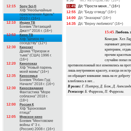
9:30
"Тест на отцовство" (16+)
12:15
11:45
Д/с "Прости меня..." (16+)
Sony Sci-fi
Х/ф "Необычайные
12:55
Д/с "Беду отведу" (16+)
приключения Адель"
14:00
Д/с "Знахарка" (16+)
2010 г. (16+)
12:10
Индия ТВ
14:35
Д/с "Верну любимого" (16+)
Боевик "Летающий
Джатт" 2016 г. (16+)
15:45
Любовь 
12:50
Кино ТВ
Х/ф "Шпион по
Комедия. Хел Лар
соседству" (12+)
оценивает девуше
12:30
Кинохит
критериям, отдав
Драма "Призрак и
прочим красоткам
тьма" (США) 1996 г.
(16+)
случайно попал п
12:20
Кинопоказ
противоположный пол изменились на прот
Х/ф "Новый парень
лишь внутреннюю красоту, и когда он вст
моей мамы" (16+)
12:35
он обращает внимание лишь на ее доброту
Киносемья
Боевик "Робин Гуд:
влюбляясь в нее...
Начало" 2018 г. (16+)
В ролях:
Г. Пэлтроу, Д. Блэк, Д. Александе
12:30
Киносвидание
Режиссер:
Б. Фаррелли, П. Фаррелли.
Фантастика "Море
соблазна" 2018 г.
(18+)
12:00
Россия К
Х/ф "Бронзовая
птица"
12:05
Мужское кино
Боевик "Ментовские
войны 4" 3 с.
(Россия) 2008 г. (16+)