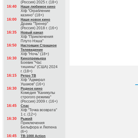
(Россия) 2025 г. (18+)
16:40
Наше любимое кино
Х/ф "Ограбление
казино" (18+)
16:00
Наше новое кино
Драма "Тренер"
(Россия) 2018 г. (16+)
16:35
Новый канал
Х/ф "Приключения
Плуто Нэша"
16:50
Настоящее Страшное
Телевидение
Х/ф "Ночь" (18+)
16:30
Кинопремьера
Боевик "Час
тишины" (США) 2024
г. (18+)
16:15
Ретро ТВ
Х/ф "Адмирал
Ушаков" (16+)
16:30
Родное кино
Комедия "Каникулы
строгого режима"
(Россия) 2009 г. (16+)
16:45
Спас
Х/ф "Точка возврата"
1 с. (12+)
16:30
Рыжий
Приключения
Бельфора и Люпена
(6+)
16:45
ТВ-1000 Action