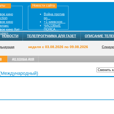
алы
Новости сайта
вое кино
Война против
ction
ро...
вое кино
+1 киевское...
елакс
ЧАСОВЫЕ
вое кино Хит
ПОЯСА...
uper+
НОВОСТИ
ТЕЛЕПРОГРАММА ДЛЯ ГАЗЕТ
ОПИСАНИЕ ТЕЛЕ
неделя с 03.08.2026 по 09.08.2026
дыдущая
Следу
Я
ДО КОНЦА ДНЯ
 (Международный)
ТЕЛЕПРОГРА