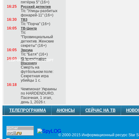
пятёрка 5" (16+)
16:25
Русский детектив
Т/с "Улицы разбитых
фонарей-11" (16+)
16:30
ТВ3
Т/с "Порча" (16+)
16:05
ТВ-Центр
Т/с
"Провинциальный
детектив. Женские
секреты" (16+)
16:05
Звезда
Т/с "Батя" (16+)
16:00
ID Investigation
СЕЙЧАС В ЭФИРЕ: СПОРТ
Discovery
Смерть на
футбольном поле:
Секретная игра
убийцы 1 с.
16:18
Чемпионат Украины
по HARDENDURO.
Пасечная, 1 этап,
день 1, 2026 г.
ТЕЛЕПРОГРАММА
АНОНСЫ
СЕЙЧАС НА ТВ
НОВО
© 2000-2015 Информационный ресурс Star Si