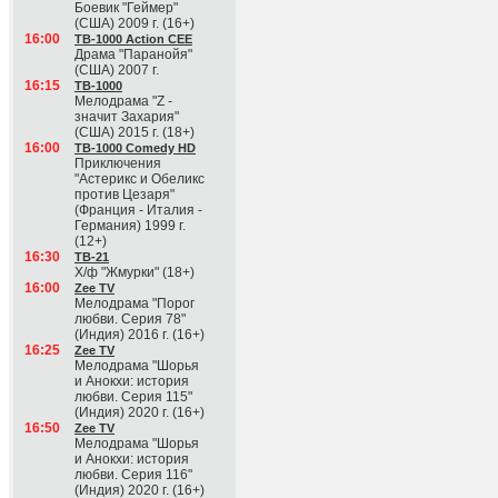
Боевик "Геймер"
(США) 2009 г. (16+)
16:00
ТВ-1000 Action CEE
Драма "Паранойя"
(США) 2007 г.
16:15
ТВ-1000
Мелодрама "Z -
значит Захария"
(США) 2015 г. (18+)
16:00
ТВ-1000 Comedy HD
Приключения
"Астерикс и Обеликс
против Цезаря"
(Франция - Италия -
Германия) 1999 г.
(12+)
16:30
ТВ-21
Х/ф "Жмурки" (18+)
16:00
Zee TV
Мелодрама "Порог
любви. Серия 78"
(Индия) 2016 г. (16+)
16:25
Zee TV
Мелодрама "Шорья
и Анокхи: история
любви. Серия 115"
(Индия) 2020 г. (16+)
16:50
Zee TV
Мелодрама "Шорья
и Анокхи: история
любви. Серия 116"
(Индия) 2020 г. (16+)