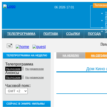
Телекан
06 2026 17:01
Т
A
Т
Р
Т
S
ТЕЛЕПРОГРАММА
ПОЛТАВА
ССЫЛКИ
ПОГОДА
Пре
ТЕЛЕПРОГРАММА НА НЕДЕЛЮ
НА НЕДЕЛЮ
НА СЕГОДН
Телепрограмма
|
Дом Кино
На русском
На украинском
Анонсы
|
На русском
На украинском
Часовой пояс:
Четверг, 6 августа
СЕЙЧАС В ЭФИРЕ: ФИЛЬМЫ