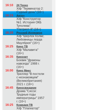
16:10
24 Техно
Х/ф "Терминатор 2:
Судный день" (18+)
16:15
Авто+
Х/ф "Конструктор
№1. История ОКБ
Туполева".
"Патриот-9" (16+)
16:20
Русский Иллюзион
Х/ф "Шерлок Холмс.
Любовницы лорда
Маулбрея" (16+)
16:25
Кино ТВ
Х/ф "Малавита"
(16+)
16:35
Кинохит
Боевик "Драконы
навсегда" 1988 г.
(16+)
16:00
Кино Микс
Триллер "В постели
с незнакомцем"
(Великобритания)
2021 г. (18+)
16:45
Киносвидание
Драма "Сисси:
Трудные годы
императрицы" 1957
г. (16+)
16:25
Комедия ТВ
Х/ф "Плагиатор"