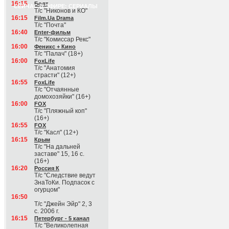
16:15
Болт
СЕЙЧАС В ЭФИРЕ: СЕРИАЛЫ
Т/с "Никонов и КО"
16:15
Film.Ua Drama
Т/с "Почта"
16:40
Enter-фильм
Т/с "Комиссар Рекс"
16:00
Феникс + Кино
Т/с "Палач" (18+)
16:00
FoxLife
Т/с "Анатомия
страсти" (12+)
16:55
FoxLife
Т/с "Отчаянные
домохозяйки" (16+)
16:00
FOX
Т/с "Пляжный коп"
(16+)
16:55
FOX
Т/с "Касл" (12+)
16:15
Крым
Т/с "На дальней
заставе" 15, 16 с.
(16+)
16:20
Россия К
Т/с "Следствие ведут
ЗнаТоКи. Подпасок с
огурцом"
16:50
Т/с "Джейн Эйр" 2, 3
с. 2006 г.
16:15
Петербург - 5 канал
Т/с "Великолепная