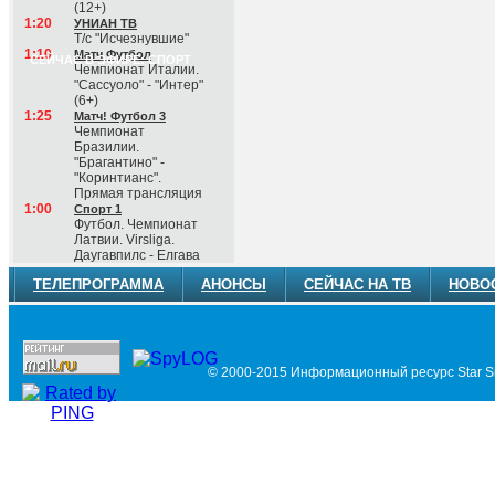
(12+)
1:20
УНИАН ТВ
Т/с "Исчезнувшие"
1:10
Матч Футбол
СЕЙЧАС В ЭФИРЕ: СПОРТ
Чемпионат Италии.
"Сассуоло" - "Интер"
(6+)
1:25
Матч! Футбол 3
Чемпионат
Бразилии.
"Брагантино" -
"Коринтианс".
Прямая трансляция
1:00
Спорт 1
Футбол. Чемпионат
Латвии. Virsliga.
Даугавпилс - Елгава
ТЕЛЕПРОГРАММА
АНОНСЫ
СЕЙЧАС НА ТВ
НОВО
© 2000-2015 Информационный ресурс Star Si