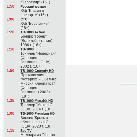
"Пассажир" (16+)
1:50
Русский роман
Х/ф "Штамп в
паспорте" (16+)
1:00
СТС
Х/ф "Восстание"
(18+)
1:20
ТВ-1000 Action
Боевик "Горец"
(Великобритания)
1986 г. (16+)
1:10
ТВ-1000
Триллер "Неверная"
(Франция -
Германия - США)
2002 г. (16+)
1:50
ТВ-1000 Comedy HD
Приключения
"Астерикс и Обеликс:
Миссия Клеопатра"
(Франция -
Германия) 2002 г.
(18+)
1:35
ТВ-1000 Megahit HD
Триллер "Мотель"
(США) 2014 г. (18+)
1:00
ТВ-1000 Premium HD
Боевик "Кровь в
обмен на пыль"
(США) 2023 г. (18+)
1:15
Zee TV
Мелодрама "Уловка