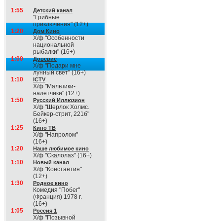
1:55
Детский канал
"Грибные
приключения" (12+)
1:20
Дом Кино
Х/ф "Особенности
национальной
рыбалки" (16+)
1:00
Доверие
Х/ф "Подари мне
лунный свет" (16+)
1:10
ICTV
Х/ф "Мальчики-
налетчики" (12+)
1:50
Русский Иллюзион
Х/ф "Шерлок Холмс.
Бейкер-cтрит, 221б"
(16+)
1:25
Кино ТВ
Х/ф "Напролом"
(16+)
1:20
Наше любимое кино
Х/ф "Скалолаз" (16+)
1:10
Новый канал
Х/ф "Константин"
(12+)
1:30
Родное кино
Комедия "Побег"
(Франция) 1978 г.
(16+)
1:05
Россия 1
Х/ф "Позывной