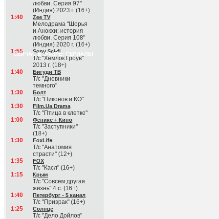
любви. Серия 97"
(Индия) 2023 г. (16+)
1:40
Zee TV
Мелодрама "Шорья
и Анокхи: история
любви. Серия 108"
(Индия) 2020 г. (16+)
1:55
Sony Sci-fi
СЕЙЧАС В ЭФИРЕ: СЕРИАЛЫ
Т/с "Хемлок Гроув"
2013 г. (18+)
1:40
Бигуди ТВ
Т/с "Дневники
темного"
1:30
Болт
Т/с "Никонов и КО"
1:30
Film.Ua Drama
Т/с "Птица в клетке"
1:00
Феникс + Кино
Т/с "Заступники"
(18+)
1:30
FoxLife
Т/с "Анатомия
страсти" (12+)
1:35
FOX
Т/с "Касл" (16+)
1:15
Крым
Т/с "Совсем другая
жизнь" 4 с. (16+)
1:40
Петербург - 5 канал
Т/с "Призрак" (16+)
1:25
Солнце
Т/с "Дело Дойлов"