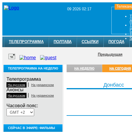
Телекан
09 2026 02:17
Т
A
Т
Р
Т
S
ТЕЛЕПРОГРАММА
ПОЛТАВА
ССЫЛКИ
ПОГОДА
Предыдущая
ТЕЛЕПРОГРАММА НА НЕДЕЛЮ
НА НЕДЕЛЮ
НА СЕГОДНЯ
Телепрограмма
|
Донбасс
На русском
На украинском
Анонсы
|
На русском
На украинском
Часовой пояс:
Воскресенье, 9 августа
СЕЙЧАС В ЭФИРЕ: ФИЛЬМЫ