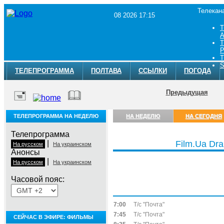
Телекан
08 2026 17:15
Т
A
Т
Р
Т
S
ТЕЛЕПРОГРАММА
ПОЛТАВА
ССЫЛКИ
ПОГОДА
Предыдущая
ТЕЛЕПРОГРАММА НА НЕДЕЛЮ
НА НЕДЕЛЮ
НА СЕГОДНЯ
Телепрограмма
|
Film.Ua Dr
На русском
На украинском
Анонсы
|
На русском
На украинском
Часовой пояс:
Суббота, 8 августа
7:00
Т/с "Почта"
7:45
Т/с "Почта"
СЕЙЧАС В ЭФИРЕ: ФИЛЬМЫ