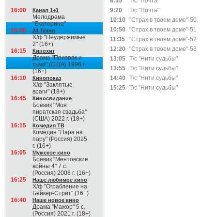
8:35
Т/с "Почта"
16:00
9:20
Т/с "Почта"
Канал 1+1
Мелодрама
10:10
"Страх в твоем доме"-50
"Екатерина"
10:50
"Страх в твоем доме"-51
16:50
24 Техно
Х/ф "Неудержимые
11:35
"Страх в твоем доме"-52
2" (16+)
12:20
"Страх в твоем доме"-53
16:15
Кинохит
Драма "Призрак и
13:05
Т/с "Нити судьбы"
тьма" (США) 1996 г.
13:55
Т/с "Нити судьбы"
(16+)
16:10
14:40
Т/с "Нити судьбы"
Кинопоказ
Х/ф "Заклятые
15:25
Т/с "Нити судьбы"
враги" (18+)
16:45
Киносвидание
Боевик "Моя
пиратская свадьба"
(США) 2022 г. (18+)
16:15
Комедия ТВ
Комедия "Пара на
пару" (Россия) 2025
г. (16+)
16:05
Мужское кино
Боевик "Ментовские
войны 4" 7 с.
(Россия) 2008 г. (16+)
16:25
Наше любимое кино
Х/ф "Ограбление на
Бейкер-Стрит" (16+)
16:40
Наше новое кино
Драма "Мажор" 5 с.
(Россия) 2021 г. (18+)