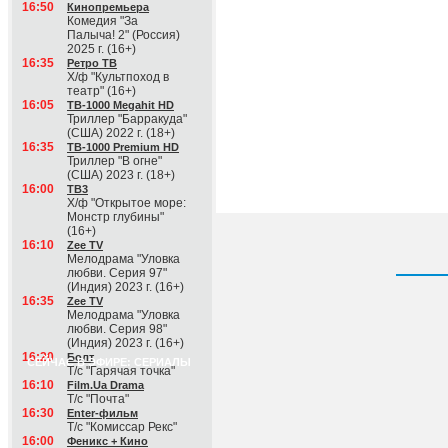
16:50
Кинопремьера
Комедия "За
Палыча! 2" (Россия)
2025 г. (16+)
16:35
Ретро ТВ
Х/ф "Культпоход в
театр" (16+)
16:05
ТВ-1000 Megahit HD
Триллер "Барракуда"
(США) 2022 г. (18+)
16:35
ТВ-1000 Premium HD
Триллер "В огне"
(США) 2023 г. (18+)
16:00
ТВ3
Х/ф "Открытое море:
Монстр глубины"
(16+)
16:10
Zee TV
Мелодрама "Уловка
любви. Серия 97"
(Индия) 2023 г. (16+)
16:35
Zee TV
Мелодрама "Уловка
любви. Серия 98"
(Индия) 2023 г. (16+)
16:20
Болт
СЕЙЧАС В ЭФИРЕ: СЕРИАЛЫ
Т/с "Гарячая точка"
16:10
Film.Ua Drama
Т/с "Почта"
16:30
Enter-фильм
Т/с "Комиссар Рекс"
16:00
Феникс + Кино