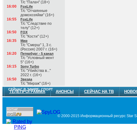
Т/с "Палач" (18+)
16:00
FoxLife
Т/с "Отчаянные
домохозяйки" (16+)
16:55
FoxLife
Т/с "Следствие по
телу" (12+)
16:50
FOX
Т/с "Кости" (12+)
16:35
Мир
Т/с "Смерш" 1, 3 с.
(Россия) 2007 г. (16+)
16:20
Петербург - 5 канал
Т/с "Условный мент
5" (16+)
16:15
Sony Turbo
Т/с "Убийства в..."
2022 г. (16+)
16:50
Звезда
Т/с "Мираж" (16+)
СЕЙЧАС В ЭФИРЕ: СПОРТ
ТЕЛЕПРОГРАММА
АНОНСЫ
СЕЙЧАС НА ТВ
НОВО
© 2000-2015 Информационный ресурс Star Si