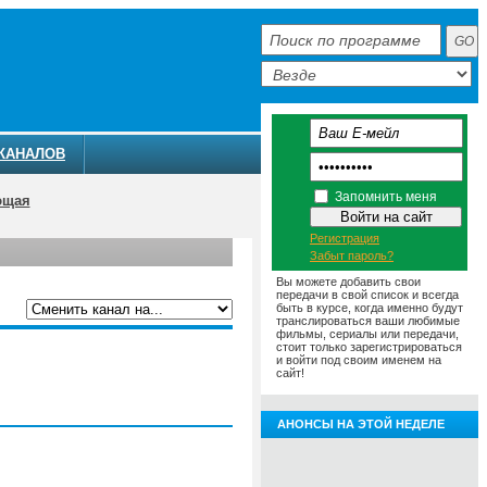
КАНАЛОВ
Запомнить меня
ющая
Регистрация
Забыт пароль?
Вы можете добавить свои
передачи в свой список и всегда
быть в курсе, когда именно будут
транслироваться ваши любимые
фильмы, сериалы или передачи,
ММА
АНОНСЫ
О ТЕЛЕКАНАЛЕ
стоит только зарегистрироваться
и войти под своим именем на
сайт!
АНОНСЫ НА ЭТОЙ НЕДЕЛЕ