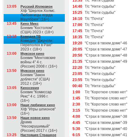
13:55
Т/с "Нити судьбы"
13:05
14:40
Т/с "Нити судьбы"
Русский Иллюзион
Х/ф "Шерлок Холмс.
15:25
Т/с "Нити судьбы"
Любовницы лорда
16:10
Т/с "Почта"
Маулбрея" (16+)
13:45
Кино Микс
17:00
Т/с "Почта"
Боевик "Костолом"
17:45
Т/с "Почта"
(США) 2023 г. (18+)
13:10
Комедия ТВ
18:35
Т/с "Почта"
Комедия "Джунгли:
19:20
"Страх в твоем доме"-46
Переполох в Раю"
2023 г. (18+)
20:05
"Страх в твоем доме"-47
13:00
Мужское кино
20:50
"Страх в твоем доме"-48
Боевик "Ментовские
21:35
"Страх в твоем доме"-49
войны 4" 4 с.
(Россия) 2008 г. (16+)
22:20
Т/с "Нити судьбы"
13:50
Мужское кино
23:05
Т/с "Нити судьбы"
Боевик "Закон
доблести" (США)
23:55
Т/с "Нити судьбы"
2012 г. (18+)
00:40
Т/с "Нити судьбы"
13:05
Киносерия
Боевик "Комиссар
1:00
Т/с "Короткое слово нет"
Рекс" 4 с. 1996 г.
1:45
Т/с "Короткое слово нет"
(16+)
2:30
Т/с "Короткое слово нет"
13:00
Наше любимое кино
Х/ф "Игры шпионов"
3:15
Т/с "Короткое слово нет"
(16+)
4:00
"Страх в твоем доме"-38
13:50
Наше новое кино
Драма
4:45
"Страх в твоем доме"-39
"Несокрушимый"
5:30
"Страх в твоем доме"-40
(Россия) 2017 г. (16+)
13:25
6:15
"Страх в твоем доме"-41
Настоящее Страшное