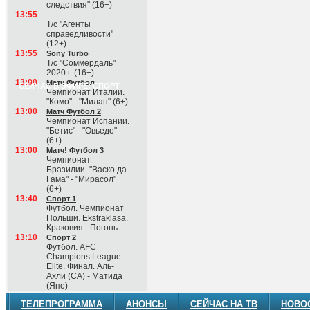
следствия" (16+)
13:55
Т/с "Агенты
справедливости"
(12+)
13:55
Sony Turbo
Т/с "Соммердаль"
2020 г. (16+)
13:00
Матч Футбол
СЕЙЧАС В ЭФИРЕ: СПОРТ
Чемпионат Италии.
"Комо" - "Милан" (6+)
13:00
Матч Футбол 2
Чемпионат Испании.
"Бетис" - "Овьедо"
(6+)
13:00
Матч! Футбол 3
Чемпионат
Бразилии. "Васко да
Гама" - "Мирасол"
(6+)
13:40
Спорт 1
Футбол. Чемпионат
Польши. Ekstraklasa.
Краковия - Погонь
13:10
Спорт 2
Футбол. AFC
Champions League
Elite. Финал. Аль-
Ахли (СА) - Матида
(Япо)
ТЕЛЕПРОГРАММА
АНОНСЫ
СЕЙЧАС НА ТВ
НОВО