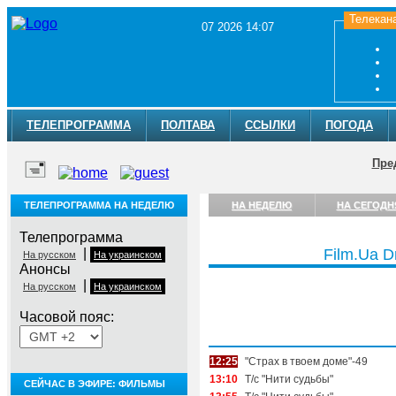
Телекан
07 2026 14:07
ТЕЛЕПРОГРАММА
ПОЛТАВА
ССЫЛКИ
ПОГОДА
Пре
ТЕЛЕПРОГРАММА НА НЕДЕЛЮ
НА НЕДЕЛЮ
НА СЕГОДН
Телепрограмма
|
Film.Ua 
На русском
На украинском
Анонсы
|
На русском
На украинском
Часовой пояс:
Пятница, 7 августа
12:25
"Страх в твоем доме"-49
13:10
Т/с "Нити судьбы"
СЕЙЧАС В ЭФИРЕ: ФИЛЬМЫ