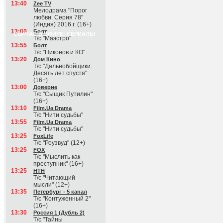
13:40
Zee TV
Мелодрама "Порог
любви. Серия 78"
(Индия) 2016 г. (16+)
13:00
Болт
СЕЙЧАС В ЭФИРЕ: СЕРИАЛЫ
Т/с "Маэстро"
13:55
Болт
Т/с "Никонов и КО"
13:20
Дом Кино
Т/с "Дальнобойщики.
Десять лет спустя"
(16+)
13:00
Доверие
Т/с "Сыщик Путилин"
(16+)
13:10
Film.Ua Drama
Т/с "Нити судьбы"
13:55
Film.Ua Drama
Т/с "Нити судьбы"
13:25
FoxLife
Т/с "Роузвуд" (12+)
13:25
FOX
Т/с "Мыслить как
преступник" (16+)
13:25
НТН
Т/с "Читающий
мысли" (12+)
13:35
Петербург - 5 канал
Т/с "Контуженный 2"
(16+)
13:30
Россия 1 (Дубль 2)
Т/с "Тайны