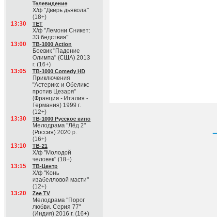
Телевидение
Х/ф "Дверь дьявола"
(18+)
13:30
ТЕТ
Х/ф "Лемони Сникет:
33 бедствия"
13:00
ТВ-1000 Action
Боевик "Падение
Олимпа" (США) 2013
г. (16+)
13:05
ТВ-1000 Comedy HD
Приключения
"Астерикс и Обеликс
против Цезаря"
(Франция - Италия -
Германия) 1999 г.
(12+)
13:30
ТВ-1000 Русское кино
Мелодрама "Лёд 2"
(Россия) 2020 р.
(16+)
13:10
ТВ-21
Х/ф "Молодой
человек" (18+)
13:15
ТВ-Центр
Х/ф "Конь
изабелловой масти"
(12+)
13:20
Zee TV
Мелодрама "Порог
любви. Серия 77"
(Индия) 2016 г. (16+)