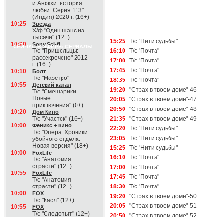
и Анокхи: история
любви. Серия 113"
(Индия) 2020 г. (16+)
10:25
Звезда
Х/ф "Один шанс из
тысячи" (12+)
15:25
Т/с "Нити судьбы"
10:20
Sony Sci-fi
СЕЙЧАС В ЭФИРЕ: СЕРИАЛЫ
Т/с "Пришельцы:
16:10
Т/с "Почта"
рассекречено" 2012
17:00
Т/с "Почта"
г. (16+)
17:45
Т/с "Почта"
10:10
Болт
Т/с "Маэстро"
18:35
Т/с "Почта"
10:55
Детский канал
19:20
"Страх в твоем доме"-46
Т/с "Смешарики.
Новые
20:05
"Страх в твоем доме"-47
приключения" (0+)
20:50
"Страх в твоем доме"-48
10:20
Дом Кино
Т/с "Участок" (16+)
21:35
"Страх в твоем доме"-49
10:00
Феникс + Кино
22:20
Т/с "Нити судьбы"
Т/с "Опера. Хроники
23:05
Т/с "Нити судьбы"
убойного отдела.
Новая версия" (18+)
15:25
Т/с "Нити судьбы"
10:00
FoxLife
16:10
Т/с "Почта"
Т/с "Анатомия
страсти" (12+)
17:00
Т/с "Почта"
10:55
FoxLife
17:45
Т/с "Почта"
Т/с "Анатомия
страсти" (12+)
18:30
Т/с "Почта"
10:00
FOX
19:20
"Страх в твоем доме"-50
Т/с "Касл" (12+)
20:05
"Страх в твоем доме"-51
10:55
FOX
Т/с "Следопыт" (12+)
20:50
"Страх в твоем доме"-52