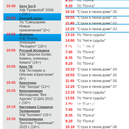
8:35
Т/с "Почта"
10:40
9:20
Т/с "Почта"
Sony Sci-fi
Х/ф "Громобой" 2006
10:10
"Страх в твоем доме"-30
г. (16+)
10:55
"Страх в твоем доме"-31
10:55
Детский канал
Т/с "Смешарики.
11:40
"Страх в твоем доме"-32
Новые
12:25
"Страх в твоем доме"-33
приключения" (0+)
10:00
Доверие
13:10
Т/с "Нити судьбы"
Х/ф "Конец
14:00
Т/с "Нити судьбы"
операции
Вторник, 4 августа
"Резидент" (16+)
7:00
Т/с "Почта"
10:00
Русский Иллюзион
7:45
Т/с "Почта"
Х/ф "Шерлок Холмс.
8:35
Т/с "Почта"
Камень, ножницы,
бумага" (16+)
9:20
Т/с "Почта"
10:55
Кино ТВ
10:10
"Страх в твоем доме"-34
Х/ф "Астерикс и
Обеликс в Британии"
10:55
"Страх в твоем доме"-35
(6+)
11:40
"Страх в твоем доме"-36
10:45
Кинопоказ
Х/ф "Зануда" (12+)
12:25
"Страх в твоем доме"-37
10:25
Киносвидание
13:10
Т/с "Нити судьбы"
Мелодрама "Век
13:55
Т/с "Нити судьбы"
Адалин" (США) 2015
г. (16+)
Среда, 5 августа
7:00
Т/с "Почта"
10:10
Настоящее Страшное
7:45
Т/с "Почта"
Телевидение
Х/ф "Бугимен" (18+)
8:35
Т/с "Почта"
10:35
Кинопремьера
9:20
Т/с "Почта"
Триллер "Горничная"
2025 г. (18+)
10:10
"Страх в твоем доме"-38