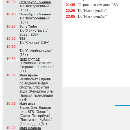
10:30
Петербург - 5 канал
21:35
"Страх в твоем доме"-53
Т/с "Контуженный"
(16+)
22:20
Т/с "Нити судьбы"
10:45
Петербург - 5 канал
23:05
Т/с "Нити судьбы"
Т/с "Контуженный"
(16+)
10:20
Sony Turbo
Т/с "Убийства в..."
2022 г. (16+)
10:00
ТВ3
Т/с "Слепая" (16+)
10:50
Т/с "Семейные узы"
(16+)
10:50
Матч Футбол
СЕЙЧАС В ЭФИРЕ: СПОРТ
Чемпионат Италии.
"Верона" - "Болонья"
(6+)
10:55
Матч Арена
Чемпионат Европы
по водным видам
спорта. Открытая
вода. Женщины 3 км.
Прямая трансляция
из Ф
10:55
Матч игра
Баскетбол. Единая
лига ВТБ. "Зенит"
(Санкт-Петербург) -
"Локомотив-Кубань"
(Краснодар) (6+)
10:20
Матч Планета