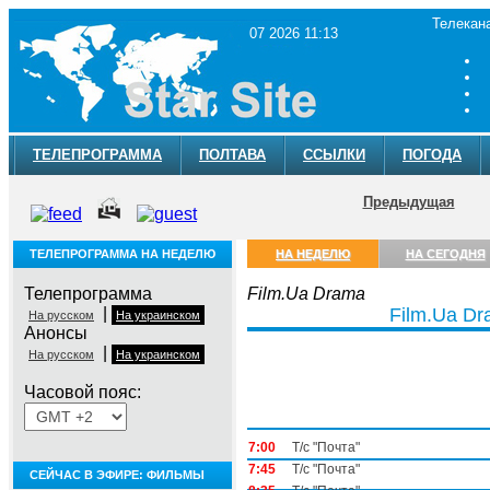
Телекан
07 2026 11:13
ТЕЛЕПРОГРАММА
ПОЛТАВА
ССЫЛКИ
ПОГОДА
Предыдущая
ТЕЛЕПРОГРАММА НА НЕДЕЛЮ
НА НЕДЕЛЮ
НА СЕГОДНЯ
Телепрограмма
Film.Ua Drama
|
Film.Ua D
На русском
На украинском
Анонсы
|
На русском
На украинском
Часовой пояс:
Понедельник, 3 августа
7:00
Т/с "Почта"
7:45
Т/с "Почта"
СЕЙЧАС В ЭФИРЕ: ФИЛЬМЫ