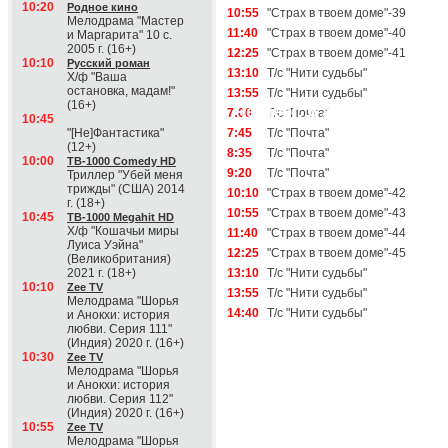
10:20
Родное кино
10:55
"Страх в твоем доме"-39
Мелодрама "Мастер
11:40
"Страх в твоем доме"-40
и Маргарита" 10 с.
2005 г. (16+)
12:25
"Страх в твоем доме"-41
10:10
Русский роман
13:10
Т/с "Нити судьбы"
Х/ф "Ваша
остановка, мадам!"
13:55
Т/с "Нити судьбы"
(16+)
Четверг, 6 августа
7:00
Т/с "Почта"
10:45
"[Не]Фантастика"
7:45
Т/с "Почта"
(12+)
8:35
Т/с "Почта"
10:00
ТВ-1000 Comedy HD
9:20
Т/с "Почта"
Триллер "Убей меня
трижды" (США) 2014
10:10
"Страх в твоем доме"-42
г. (18+)
10:55
"Страх в твоем доме"-43
10:45
ТВ-1000 Megahit HD
Х/ф "Кошачьи миры
11:40
"Страх в твоем доме"-44
Луиса Уэйна"
12:25
"Страх в твоем доме"-45
(Великобритания)
2021 г. (18+)
13:10
Т/с "Нити судьбы"
10:10
Zee TV
13:55
Т/с "Нити судьбы"
Мелодрама "Шорья
14:40
Т/с "Нити судьбы"
и Анокхи: история
любви. Серия 111"
(Индия) 2020 г. (16+)
10:30
Zee TV
Мелодрама "Шорья
и Анокхи: история
любви. Серия 112"
(Индия) 2020 г. (16+)
10:55
Zee TV
Мелодрама "Шорья