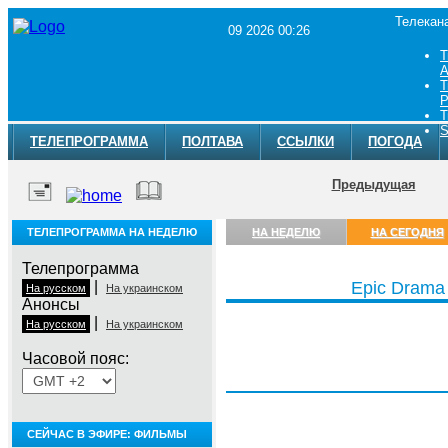
Телекан
09 2026 00:26
Т
A
Т
Р
Т
S
ТЕЛЕПРОГРАММА
ПОЛТАВА
ССЫЛКИ
ПОГОДА
Предыдущая
ТЕЛЕПРОГРАММА НА НЕДЕЛЮ
НА НЕДЕЛЮ
НА СЕГОДНЯ
Телепрограмма
|
Epic Drama
На русском
На украинском
Анонсы
|
На русском
На украинском
Часовой пояс:
Воскресенье, 9 августа
СЕЙЧАС В ЭФИРЕ: ФИЛЬМЫ