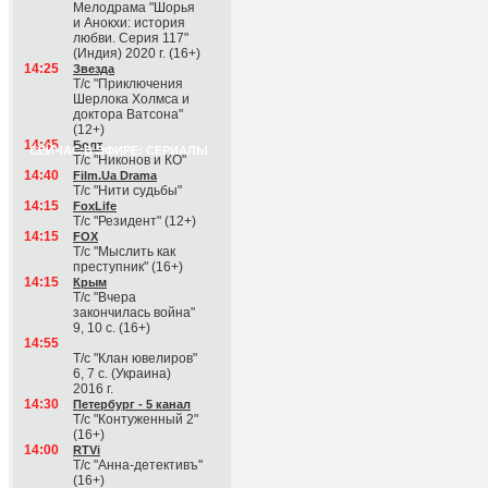
Мелодрама "Шорья
и Анокхи: история
любви. Серия 117"
(Индия) 2020 г. (16+)
14:25
Звезда
Т/с "Приключения
Шерлока Холмса и
доктора Ватсона"
(12+)
14:45
Болт
СЕЙЧАС В ЭФИРЕ: СЕРИАЛЫ
Т/с "Никонов и КО"
14:40
Film.Ua Drama
Т/с "Нити судьбы"
14:15
FoxLife
Т/с "Резидент" (12+)
14:15
FOX
Т/с "Мыслить как
преступник" (16+)
14:15
Крым
Т/с "Вчера
закончилась война"
9, 10 с. (16+)
14:55
Т/с "Клан ювелиров"
6, 7 с. (Украина)
2016 г.
14:30
Петербург - 5 канал
Т/с "Контуженный 2"
(16+)
14:00
RTVi
Т/с "Анна-детективъ"
(16+)