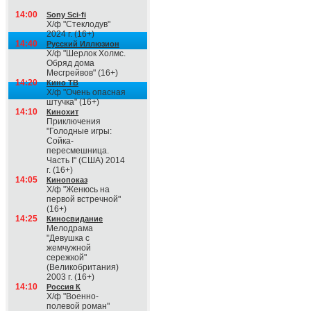
14:00
Sony Sci-fi
Х/ф "Стеклодув"
2024 г. (16+)
14:40
Русский Иллюзион
Х/ф "Шерлок Холмс.
Обряд дома
Месгрейвов" (16+)
14:20
Кино ТВ
Х/ф "Очень опасная
штучка" (16+)
14:10
Кинохит
Приключения
"Голодные игры:
Сойка-
пересмешница.
Часть I" (США) 2014
г. (16+)
14:05
Кинопоказ
Х/ф "Женюсь на
первой встречной"
(16+)
14:25
Киносвидание
Мелодрама
"Девушка с
жемчужной
сережкой"
(Великобритания)
2003 г. (16+)
14:10
Россия К
Х/ф "Военно-
полевой роман"