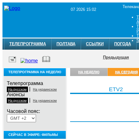
Телекан
07 2026 15:02
Т
A
Т
Р
Т
S
ТЕЛЕПРОГРАММА
ПОЛТАВА
ССЫЛКИ
ПОГОДА
Предыдущая
ТЕЛЕПРОГРАММА НА НЕДЕЛЮ
НА НЕДЕЛЮ
НА СЕГОДНЯ
Телепрограмма
|
ETV2
На русском
На украинском
Анонсы
|
На русском
На украинском
Часовой пояс:
Пятница, 7 августа
СЕЙЧАС В ЭФИРЕ: ФИЛЬМЫ