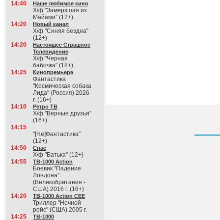
14:40
Наше любимое кино
Х/ф "Замерзшая из
Майами" (12+)
14:20
Новый канал
Х/ф "Синяя бездна"
(12+)
14:20
Настоящее Страшное
Телевидение
Х/ф "Черная
бабочка" (18+)
14:25
Кинопремьера
Фантастика
"Космическая собака
Лида" (Россия) 2026
г. (16+)
14:10
Ретро ТВ
Х/ф "Верные друзья"
(16+)
14:15
"[Не]Фантастика"
(12+)
14:50
Спас
Х/ф "Батька" (12+)
14:55
ТВ-1000 Action
Боевик "Падение
Лондона"
(Великобритания -
США) 2016 г. (16+)
14:20
ТВ-1000 Action CEE
Триллер "Ночной
рейс" (США) 2005 г.
14:25
ТВ-1000