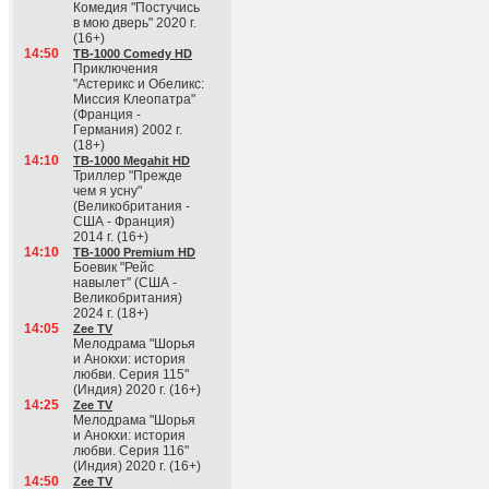
Комедия "Постучись
в мою дверь" 2020 г.
(16+)
14:50
ТВ-1000 Comedy HD
Приключения
"Астерикс и Обеликс:
Миссия Клеопатра"
(Франция -
Германия) 2002 г.
(18+)
14:10
ТВ-1000 Megahit HD
Триллер "Прежде
чем я усну"
(Великобритания -
США - Франция)
2014 г. (16+)
14:10
ТВ-1000 Premium HD
Боевик "Рейс
навылет" (США -
Великобритания)
2024 г. (18+)
14:05
Zee TV
Мелодрама "Шорья
и Анокхи: история
любви. Серия 115"
(Индия) 2020 г. (16+)
14:25
Zee TV
Мелодрама "Шорья
и Анокхи: история
любви. Серия 116"
(Индия) 2020 г. (16+)
14:50
Zee TV