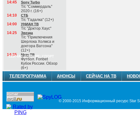
14:45
Sony Turbo
Т/с "Соммердаль"
2020 г. (16+)
14:10
СТБ
Т/с "Гадалка" (12+)
14:00
УНИАН ТВ
Т/с "Доктор Хаус"
14:25
Звезда
Т/с "Приключения
Шерлока Холмса и
доктора Ватсона"
(12+)
14:35
Матч ТВ
СЕЙЧАС В ЭФИРЕ: СПОРТ
Футбол. Fonbet
Кубок России. Обзор
(6+)
ТЕЛЕПРОГРАММА
АНОНСЫ
СЕЙЧАС НА ТВ
НОВО
© 2000-2015 Информационный ресурс Star Si