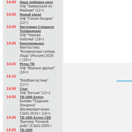
14:40
Наше любимое кино
Х/ф "Замерзшая из
Майами" (12+)
14:20
Новый канал
Х/ф "Синяя бездна"
(12+)
14:20
Настоящее Страшное
Телевидение
Х/ф "Черная
бабочка" (18+)
14:25
Кинопремьера
Фантастика
"Космическая собака
Лида" (Россия) 2026
г. (16+)
14:10
Ретро ТВ
Х/ф "Верные друзья"
(16+)
14:15
"[Не]Фантастика"
(12+)
14:50
Спас
Х/ф "Батька" (12+)
14:55
ТВ-1000 Action
Боевик "Падение
Лондона"
(Великобритания -
США) 2016 г. (16+)
14:20
ТВ-1000 Action CEE
Триллер "Ночной
рейс" (США) 2005 г.
14:25
ТВ-1000