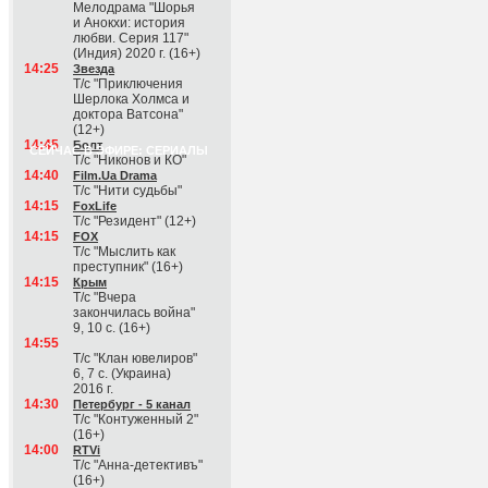
Мелодрама "Шорья
и Анокхи: история
любви. Серия 117"
(Индия) 2020 г. (16+)
14:25
Звезда
Т/с "Приключения
Шерлока Холмса и
доктора Ватсона"
(12+)
14:45
Болт
СЕЙЧАС В ЭФИРЕ: СЕРИАЛЫ
Т/с "Никонов и КО"
14:40
Film.Ua Drama
Т/с "Нити судьбы"
14:15
FoxLife
Т/с "Резидент" (12+)
14:15
FOX
Т/с "Мыслить как
преступник" (16+)
14:15
Крым
Т/с "Вчера
закончилась война"
9, 10 с. (16+)
14:55
Т/с "Клан ювелиров"
6, 7 с. (Украина)
2016 г.
14:30
Петербург - 5 канал
Т/с "Контуженный 2"
(16+)
14:00
RTVi
Т/с "Анна-детективъ"
(16+)