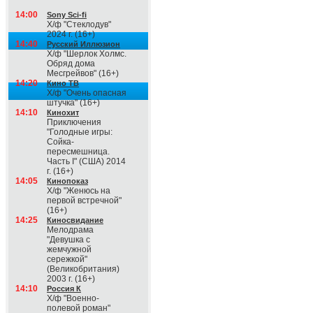
14:00
Sony Sci-fi
Х/ф "Стеклодув"
2024 г. (16+)
14:40
Русский Иллюзион
Х/ф "Шерлок Холмс.
Обряд дома
Месгрейвов" (16+)
14:20
Кино ТВ
Х/ф "Очень опасная
штучка" (16+)
14:10
Кинохит
Приключения
"Голодные игры:
Сойка-
пересмешница.
Часть I" (США) 2014
г. (16+)
14:05
Кинопоказ
Х/ф "Женюсь на
первой встречной"
(16+)
14:25
Киносвидание
Мелодрама
"Девушка с
жемчужной
сережкой"
(Великобритания)
2003 г. (16+)
14:10
Россия К
Х/ф "Военно-
полевой роман"