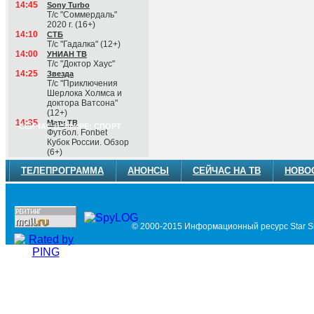
14:45
Sony Turbo
Т/с "Соммердаль"
2020 г. (16+)
14:10
СТБ
Т/с "Гадалка" (12+)
14:00
УНИАН ТВ
Т/с "Доктор Хаус"
14:25
Звезда
Т/с "Приключения
Шерлока Холмса и
доктора Ватсона"
(12+)
14:35
Матч ТВ
СЕЙЧАС В ЭФИРЕ: СПОРТ
Футбол. Fonbet
Кубок России. Обзор
(6+)
ТЕЛЕПРОГРАММА
АНОНСЫ
СЕЙЧАС НА ТВ
НОВО
© 2000-2015 Информационный ресурс Star Si