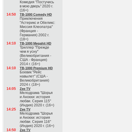
Комедия "Постучись
в мою дверь" 2020 г.
(16+)
14:50
ТВ-1000 Comedy HD
Приключения
"Астерикс и Обеликс:
Миссия Клеопатра"
(Франция -
Германия) 2002 г.
(18+)
14:10
ТВ-1000 Megahit HD
Триллер "Прежде
чем я усну"
(Великобритания -
США - Франция)
2014 г. (16+)
14:10
ТВ-1000 Premium HD
Боевик "Рейс
навылет" (США -
Великобритания)
2024 г. (18+)
14:05
Zee TV
Мелодрама "Шорья
и Анокхи: история
любви. Серия 115"
(Индия) 2020 г. (16+)
14:25
Zee TV
Мелодрама "Шорья
и Анокхи: история
любви. Серия 116"
(Индия) 2020 г. (16+)
14:50
Zee TV