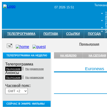
Телекан
07 2026 15:51
Т
A
Т
Р
Т
S
ТЕЛЕПРОГРАММА
ПОЛТАВА
ССЫЛКИ
ПОГОДА
Предыдущая
ТЕЛЕПРОГРАММА НА НЕДЕЛЮ
НА НЕДЕЛЮ
НА СЕГОДНЯ
Телепрограмма
|
Euronews
На русском
На украинском
Анонсы
|
На русском
На украинском
Часовой пояс:
Пятница, 7 августа
СЕЙЧАС В ЭФИРЕ: ФИЛЬМЫ