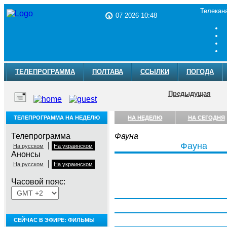
Телекан
07 2026 10:48
ТЕЛЕПРОГРАММА
ПОЛТАВА
ССЫЛКИ
ПОГОДА
Предыдущая
ТЕЛЕПРОГРАММА НА НЕДЕЛЮ
НА НЕДЕЛЮ
НА СЕГОДНЯ
Телепрограмма
Фауна
|
Фауна
На русском
На украинском
Анонсы
|
На русском
На украинском
Часовой пояс:
Понедельник, 3 августа
Вторник, 4 августа
Среда, 5 августа
СЕЙЧАС В ЭФИРЕ: ФИЛЬМЫ