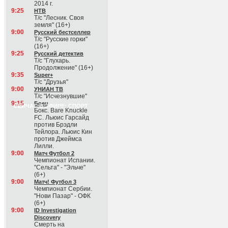
2014 г.
9:25
НТВ
Т/с "Лесник. Своя
земля" (16+)
9:00
Русский бестселлер
Т/с "Русские горки"
(16+)
9:25
Русский детектив
Т/с "Глухарь.
Продолжение" (16+)
9:35
Super+
Т/с "Друзья"
9:00
УНИАН ТВ
Т/с "Исчезнувшие"
9:15
Боец
СЕЙЧАС В ЭФИРЕ: СПОРТ
Бокс. Bare Knuckle
FC. Льюис Гарсайд
против Брэдли
Тейлора. Льюис Кин
против Джеймса
Лилли.
9:00
Матч Футбол 2
Чемпионат Испании.
"Сельта" - "Эльче"
(6+)
9:00
Матч! Футбол 3
Чемпионат Сербии.
"Нови Пазар" - ОФК
(6+)
9:00
ID Investigation
Discovery
Смерть на