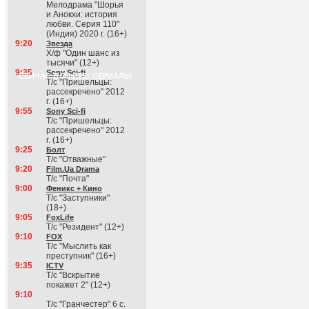
Мелодрама "Шорья
и Анокхи: история
любви. Серия 110"
(Индия) 2020 г. (16+)
9:20
Звезда
Х/ф "Один шанс из
тысячи" (12+)
9:35
Sony Sci-fi
СЕЙЧАС В ЭФИРЕ: СЕРИАЛЫ
Т/с "Пришельцы:
рассекречено" 2012
г. (16+)
9:55
Sony Sci-fi
Т/с "Пришельцы:
рассекречено" 2012
г. (16+)
9:25
Болт
Т/с "Отважные"
9:20
Film.Ua Drama
Т/с "Почта"
9:00
Феникс + Кино
Т/с "Заступники"
(18+)
9:05
FoxLife
Т/с "Резидент" (12+)
9:10
FOX
Т/с "Мыслить как
преступник" (16+)
9:35
ICTV
Т/с "Вскрытие
покажет 2" (12+)
9:10
Т/с "Гранчестер" 6 с.