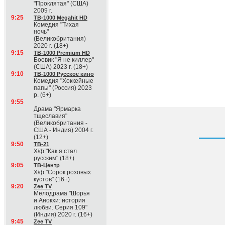
"Проклятая" (США)
2009 г.
9:25
ТВ-1000 Megahit HD
Комедия "Тихая
ночь"
(Великобритания)
2020 г. (18+)
9:15
ТВ-1000 Premium HD
Боевик "Я не киллер"
(США) 2023 г. (18+)
9:10
ТВ-1000 Русское кино
Комедия "Хоккейные
папы" (Россия) 2023
р. (6+)
9:55
Драма "Ярмарка
тщеславия"
(Великобритания -
США - Индия) 2004 г.
(12+)
9:50
ТВ-21
Х/ф "Как я стал
русским" (18+)
9:05
ТВ-Центр
Х/ф "Сорок розовых
кустов" (16+)
9:20
Zee TV
Мелодрама "Шорья
и Анокхи: история
любви. Серия 109"
(Индия) 2020 г. (16+)
9:45
Zee TV