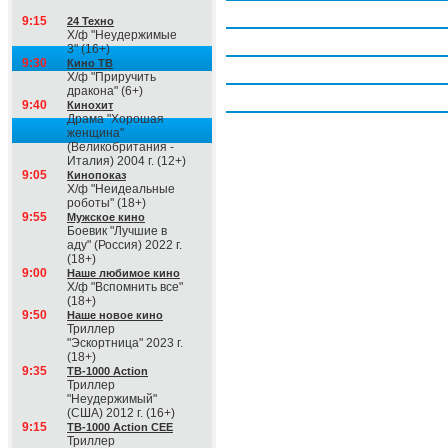
Четверг, 6 августа
9:15
24 Техно
Х/ф "Неудержимые
Пятница, 7 августа
3" (16+)
9:30
Кино ТВ
Суббота, 8 августа
Х/ф "Приручить
дракона" (6+)
Воскресение, 9 августа
9:40
Кинохит
Драма "Хорошая
женщина"
(Великобритания -
Италия) 2004 г. (12+)
9:05
Кинопоказ
Х/ф "Неидеальные
роботы" (18+)
9:55
Мужское кино
Боевик "Лучшие в
аду" (Россия) 2022 г.
(18+)
9:00
Наше любимое кино
Х/ф "Вспомнить все"
(18+)
9:50
Наше новое кино
Триллер
"Эскортница" 2023 г.
(18+)
9:35
ТВ-1000 Action
Триллер
"Неудержимый"
(США) 2012 г. (16+)
9:15
ТВ-1000 Action CEE
Триллер