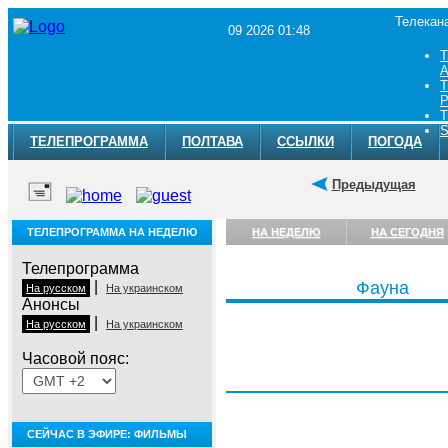
Телекан
09 2026 01:48
Т
A
Т
Р
Т
S
ТЕЛЕПРОГРАММА
ПОЛТАВА
ССЫЛКИ
ПОГОДА
Предыдущая
ТЕЛЕПРОГРАММА НА НЕДЕЛЮ
НА НЕДЕЛЮ
НА СЕГОДНЯ
Телепрограмма
|
Фауна
На русском
На украинском
Анонсы
|
На русском
На украинском
Часовой пояс:
Воскресенье, 9 августа
СЕЙЧАС В ЭФИРЕ: ФИЛЬМЫ