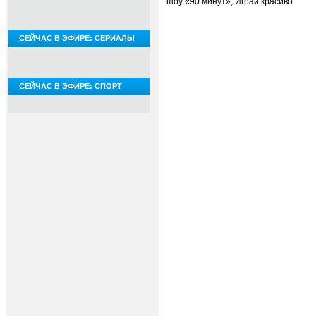
шоу «90 минут», Играй красиво
СЕЙЧАС В ЭФИРЕ: СЕРИАЛЫ
СЕЙЧАС В ЭФИРЕ: СПОРТ