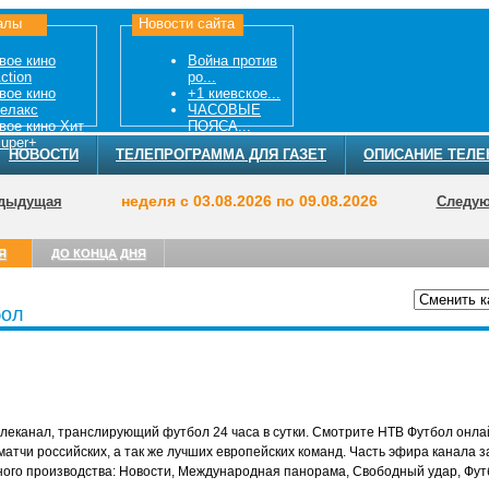
алы
Новости сайта
вое кино
Война против
ction
ро...
вое кино
+1 киевское...
елакс
ЧАСОВЫЕ
вое кино Хит
ПОЯСА...
uper+
НОВОСТИ
ТЕЛЕПРОГРАММА ДЛЯ ГАЗЕТ
ОПИСАНИЕ ТЕЛЕ
неделя с 03.08.2026 по 09.08.2026
дыдущая
Следу
Я
ДО КОНЦА ДНЯ
бол
ТЕЛЕПРОГРА
леканал, транслирующий футбол 24 часа в сутки. Смотрите НТВ Футбол онла
матчи российских, а так же лучших европейских команд. Часть эфира канал
ого производства: Новости, Международная панорама, Свободный удар, Футбо