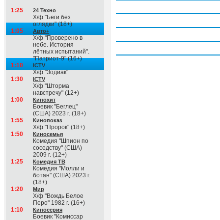
Четверг, 6 августа
1:25
24 Техно
Х/ф "Беги без
Пятница, 7 августа
оглядки" (18+)
1:05
Авто+
Суббота, 8 августа
Х/ф "Проверено в
небе. История
Воскресение, 9 августа
лётных испытаний".
"Патриот-9" (16+)
1:10
ICTV
Х/ф "Зодиак"
1:30
ICTV
Х/ф "Шторма
навстречу" (12+)
1:00
Кинохит
Боевик "Беглец"
(США) 2023 г. (18+)
1:55
Кинопоказ
Х/ф "Пророк" (18+)
1:50
Киносемья
Комедия "Шпион по
соседству" (США)
2009 г. (12+)
1:25
Комедия ТВ
Комедия "Молли и
ботан" (США) 2023 г.
(18+)
1:20
Мир
Х/ф "Вождь Белое
Перо" 1982 г. (16+)
1:10
Киносерия
Боевик "Комиссар