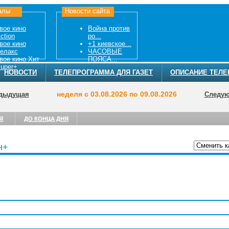
алы
Новости сайта
вое кино
Война против
ction
ро...
вое кино
+1 киевское...
елакс
ЧАСОВЫЕ
вое кино Хит
ПОЯСА...
uper+
НОВОСТИ
ТЕЛЕПРОГРАММА ДЛЯ ГАЗЕТ
ОПИСАНИЕ ТЕЛЕ
неделя с 03.08.2026 по 09.08.2026
дыдущая
Следу
Я
ДО КОНЦА ДНЯ
н+
ТЕЛЕПРОГРА