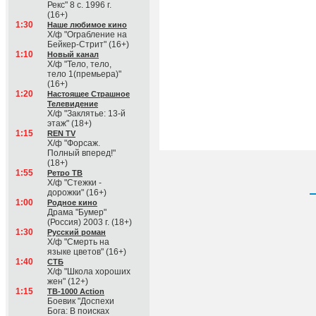
Рекс" 8 с. 1996 г.
(16+)
1:30
Наше любимое кино
Х/ф "Ограбление на
Бейкер-Стрит" (16+)
1:10
Новый канал
Х/ф "Тело, тело,
тело 1(премьера)"
(16+)
1:20
Настоящее Страшное
Телевидение
Х/ф "Заклятье: 13-й
этаж" (18+)
1:15
REN TV
Х/ф "Форсаж.
Полный вперед!"
(18+)
1:55
Ретро ТВ
Х/ф "Стежки -
дорожки" (16+)
1:00
Родное кино
Драма "Бумер"
(Россия) 2003 г. (18+)
1:30
Русский роман
Х/ф "Смерть на
языке цветов" (16+)
1:40
СТБ
Х/ф "Школа хороших
жен" (12+)
1:15
ТВ-1000 Action
Боевик "Доспехи
Бога: В поисках