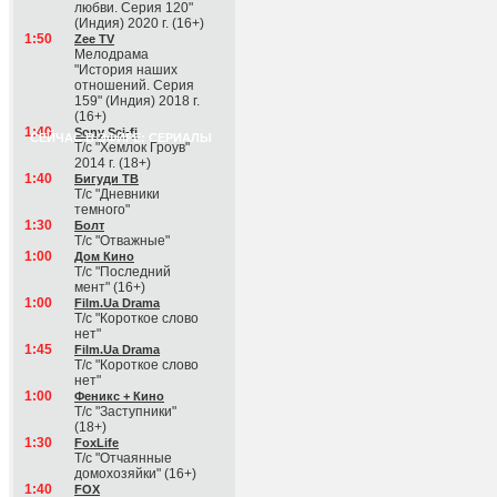
любви. Серия 120"
(Индия) 2020 г. (16+)
1:50
Zee TV
Мелодрама
"История наших
отношений. Серия
159" (Индия) 2018 г.
(16+)
1:40
Sony Sci-fi
СЕЙЧАС В ЭФИРЕ: СЕРИАЛЫ
Т/с "Хемлок Гроув"
2014 г. (18+)
1:40
Бигуди ТВ
Т/с "Дневники
темного"
1:30
Болт
Т/с "Отважные"
1:00
Дом Кино
Т/с "Последний
мент" (16+)
1:00
Film.Ua Drama
Т/с "Короткое слово
нет"
1:45
Film.Ua Drama
Т/с "Короткое слово
нет"
1:00
Феникс + Кино
Т/с "Заступники"
(18+)
1:30
FoxLife
Т/с "Отчаянные
домохозяйки" (16+)
1:40
FOX