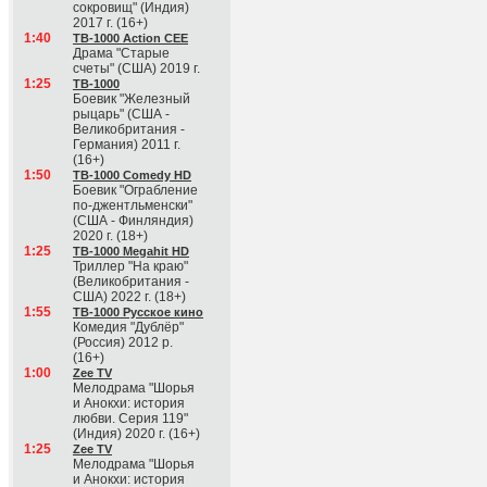
сокровищ" (Индия)
2017 г. (16+)
1:40
ТВ-1000 Action CEE
Драма "Старые
счеты" (США) 2019 г.
1:25
ТВ-1000
Боевик "Железный
рыцарь" (США -
Великобритания -
Германия) 2011 г.
(16+)
1:50
ТВ-1000 Comedy HD
Боевик "Ограбление
по-джентльменски"
(США - Финляндия)
2020 г. (18+)
1:25
ТВ-1000 Megahit HD
Триллер "На краю"
(Великобритания -
США) 2022 г. (18+)
1:55
ТВ-1000 Русское кино
Комедия "Дублёр"
(Россия) 2012 р.
(16+)
1:00
Zee TV
Мелодрама "Шорья
и Анокхи: история
любви. Серия 119"
(Индия) 2020 г. (16+)
1:25
Zee TV
Мелодрама "Шорья
и Анокхи: история