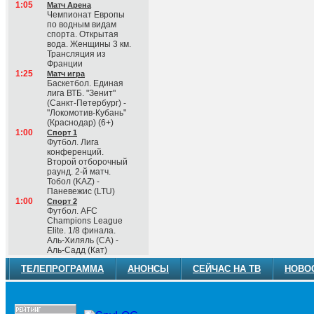
1:05
Матч Арена
Чемпионат Европы
по водным видам
спорта. Открытая
вода. Женщины 3 км.
Трансляция из
Франции
1:25
Матч игра
Баскетбол. Единая
лига ВТБ. "Зенит"
(Санкт-Петербург) -
"Локомотив-Кубань"
(Краснодар) (6+)
1:00
Спорт 1
Футбол. Лига
конференций.
Второй отборочный
раунд. 2-й матч.
Тобол (KAZ) -
Паневежис (LTU)
1:00
Спорт 2
Футбол. AFC
Champions League
Elite. 1/8 финала.
Аль-Хиляль (СА) -
Аль-Садд (Кат)
ТЕЛЕПРОГРАММА
АНОНСЫ
СЕЙЧАС НА ТВ
НОВО