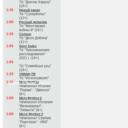
Т/с "Доктор Хэрроу"
(16+)
1:35
Новый канал
Т/с "СуперКопы"
(12+)
1:00
Русский детектив
Т/с "Ментовские
войны-9" (16+)
1:25
Солнце
Т/с "Дело Дойлов"
(12+)
1:05
Sony Turbo
Т/с "Тихоокеанские
расследования"
2021 г. (16+)
1:05
Т/с "Семейные узы"
(16+)
1:20
УНИАН ТВ
Т/с "Исчезнувшие"
1:10
Матч Футбол
СЕЙЧАС В ЭФИРЕ: СПОРТ
Чемпионат Италии.
"Парма" - "Дженоа"
(6+)
1:00
Матч Футбол 2
Чемпионат Испании.
"Вильярреал" -
"Леванте" (6+)
1:00
Матч! Футбол 3
Чемпионат Сербии.
"Партизан" - ИМТ
(6+)