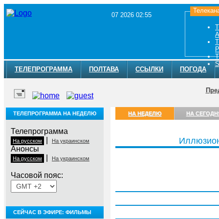
Телекан
07 2026 02:55
Т
A
Т
Р
Т
S
ТЕЛЕПРОГРАММА
ПОЛТАВА
ССЫЛКИ
ПОГОДА
Пре
ТЕЛЕПРОГРАММА НА НЕДЕЛЮ
НА НЕДЕЛЮ
НА СЕГОДН
Телепрограмма
|
Иллюзио
На русском
На украинском
Анонсы
|
На русском
На украинском
Часовой пояс:
Понедельник, 3 августа
Вторник, 4 августа
Среда, 5 августа
СЕЙЧАС В ЭФИРЕ: ФИЛЬМЫ