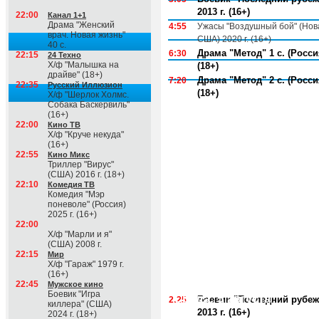
2013 г. (16+)
22:00
Канал 1+1
Драма "Женский
4:55
Ужасы "Воздушный бой" (Нов
врач. Новая жизнь"
США) 2020 г. (16+)
40 с.
Драма "Метод" 1 с. (Россия
6:30
22:15
24 Техно
Х/ф "Малышка на
(18+)
драйве" (18+)
Драма "Метод" 2 с. (Россия
7:20
22:35
Русский Иллюзион
(18+)
Х/ф "Шерлок Холмс.
Собака Баскервиль"
(16+)
22:00
Кино ТВ
Х/ф "Круче некуда"
(16+)
22:55
Кино Микс
Триллер "Вирус"
(США) 2016 г. (18+)
22:10
Комедия ТВ
Комедия "Мэр
поневоле" (Россия)
2025 г. (16+)
22:00
Х/ф "Марли и я"
(США) 2008 г.
22:15
Мир
Х/ф "Гараж" 1979 г.
(16+)
22:45
Мужское кино
Боевик "Игра
Среда, 5 августа
Боевик "Последний рубеж
2:25
киллера" (США)
2013 г. (16+)
2024 г. (18+)