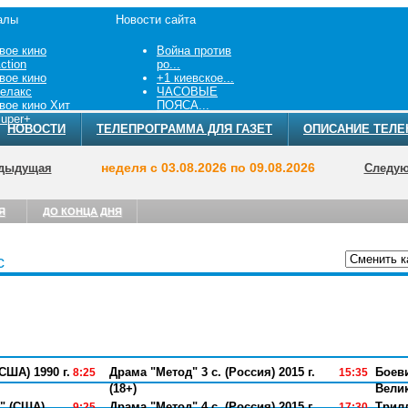
алы
Новости сайта
вое кино
Война против
ction
ро...
вое кино
+1 киевское...
елакс
ЧАСОВЫЕ
вое кино Хит
ПОЯСА...
uper+
НОВОСТИ
ТЕЛЕПРОГРАММА ДЛЯ ГАЗЕТ
ОПИСАНИЕ ТЕЛЕ
неделя с 03.08.2026 по 09.08.2026
дыдущая
Следу
Я
ДО КОНЦА ДНЯ
с
ТЕЛЕПРОГРА
США) 1990 г.
Драма "Метод" 3 с. (Россия) 2015 г.
Боеви
8:25
15:35
(18+)
Велик
" (США)
Драма "Метод" 4 с. (Россия) 2015 г.
Трилл
9:25
17:30