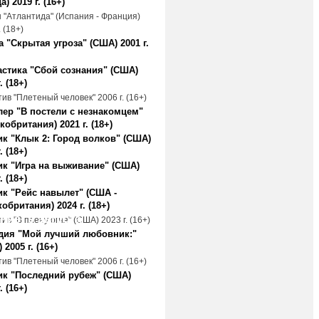
а) 2019 г. (16+)
 "Атлантида" (Испания - Франция)
. (18+)
 "Скрытая угроза" (США) 2001 г.
стика "Сбой сознания" (США)
. (18+)
ив "Плетеный человек" 2006 г. (16+)
ер "В постели с незнакомцем"
кобритания) 2021 г. (18+)
к "Клык 2: Город волков" (США)
. (18+)
к "Игра на выживание" (США)
. (18+)
к "Рейс навылет" (США -
обритания) 2024 г. (18+)
ние, 9 августа
ив "В плену огня" (США) 2023 г. (16+)
дия "Мой лучший любовник:"
 2005 г. (16+)
ив "Плетеный человек" 2006 г. (16+)
ик "Последний рубеж" (США)
. (16+)