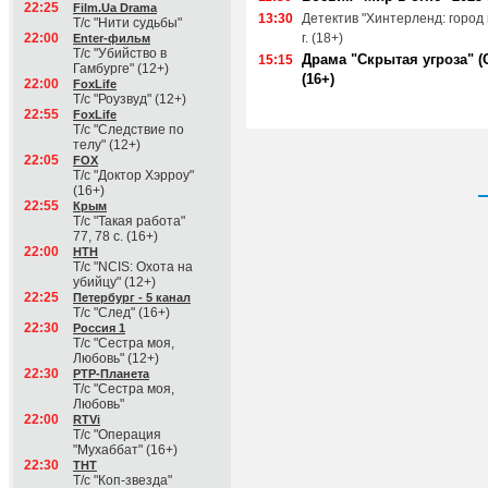
22:25
Film.Ua Drama
13:30
Детектив "Хинтерленд: город 
Т/с "Нити судьбы"
22:00
г. (18+)
Enter-фильм
Т/с "Убийство в
Драма "Скрытая угроза" (С
15:15
Гамбурге" (12+)
(16+)
22:00
FoxLife
Т/с "Роузвуд" (12+)
22:55
FoxLife
Т/с "Следствие по
телу" (12+)
22:05
FOX
Т/с "Доктор Хэрроу"
(16+)
22:55
Крым
Т/с "Такая работа"
77, 78 с. (16+)
22:00
НТН
Т/с "NCIS: Охота на
убийцу" (12+)
22:25
Петербург - 5 канал
Т/с "След" (16+)
22:30
Россия 1
Т/с "Сестра моя,
Любовь" (12+)
22:30
РТР-Планета
Т/с "Сестра моя,
Любовь"
22:00
RTVi
Т/с "Операция
"Мухаббат" (16+)
22:30
ТНТ
Т/с "Коп-звезда"