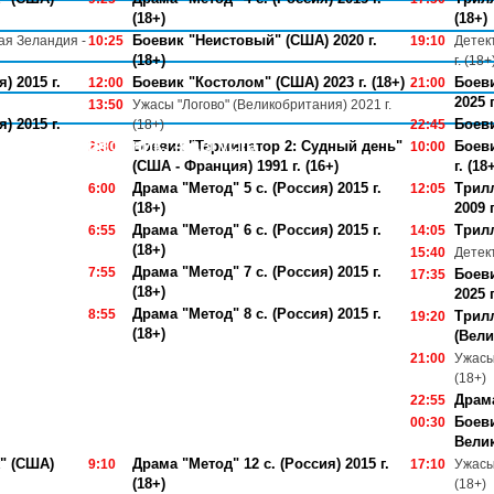
(18+)
(18+)
Боевик "Неистовый" (США) 2020 г.
ая Зеландия -
10:25
19:10
Детек
(18+)
г. (18+
) 2015 г.
Боевик "Костолом" (США) 2023 г. (18+)
Боеви
12:00
21:00
2025 г
13:50
Ужасы "Логово" (Великобритания) 2021 г.
) 2015 г.
Боеви
(18+)
22:45
Вторник, 4 августа
Боевик "Терминатор 2: Судный день"
Боеви
2:30
10:00
(США - Франция) 1991 г. (16+)
г. (18
Драма "Метод" 5 с. (Россия) 2015 г.
Трил
6:00
12:05
(18+)
2009 г
Драма "Метод" 6 с. (Россия) 2015 г.
Трилл
6:55
14:05
(18+)
15:40
Детект
Драма "Метод" 7 с. (Россия) 2015 г.
7:55
Боеви
17:35
(18+)
2025 г
Драма "Метод" 8 с. (Россия) 2015 г.
8:55
Трилл
19:20
(18+)
(Вели
21:00
Ужасы 
(18+)
Драма
22:55
Боеви
00:30
Велик
" (США)
Драма "Метод" 12 с. (Россия) 2015 г.
9:10
17:10
Ужасы 
(18+)
(18+)