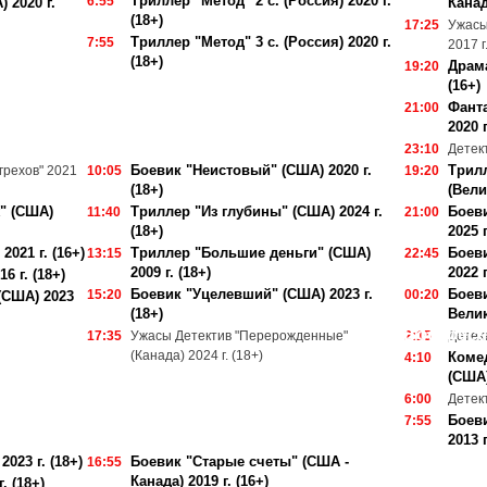
Триллер "Метод" 2 с. (Россия) 2020 г.
6:55
 2020 г.
Канад
(18+)
17:25
Ужасы
Триллер "Метод" 3 с. (Россия) 2020 г.
7:55
2017 г
(18+)
Драма
19:20
(16+)
Фанта
21:00
2020 г
23:10
Детект
Боевик "Неистовый" (США) 2020 г.
Трилл
грехов" 2021
10:05
19:20
(18+)
(Вели
" (США)
Триллер "Из глубины" (США) 2024 г.
Боеви
11:40
21:00
(18+)
2025 г
021 г. (16+)
Триллер "Большие деньги" (США)
Боеви
13:15
22:45
2009 г. (18+)
2022 г
6 г. (18+)
Боевик "Уцелевший" (США) 2023 г.
Боеви
15:20
00:20
(США) 2023
(18+)
Велик
Воскресе
17:35
Ужасы Детектив "Перерожденные"
2:15
Детект
(Канада) 2024 г. (18+)
Коме
4:10
(США)
6:00
Детект
Боев
7:55
2013 г
023 г. (18+)
Боевик "Старые счеты" (США -
16:55
Канада) 2019 г. (16+)
. (18+)