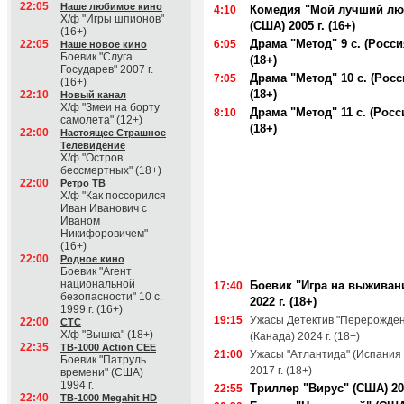
22:05
Наше любимое кино
Комедия "Мой лучший лю
4:10
Х/ф "Игры шпионов"
(США) 2005 г. (16+)
(16+)
Драма "Метод" 9 с. (Россия
22:05
6:05
Наше новое кино
Боевик "Слуга
(18+)
Государев" 2007 г.
Драма "Метод" 10 с. (Росси
7:05
(16+)
(18+)
22:10
Новый канал
Х/ф "Змеи на борту
Драма "Метод" 11 с. (Росси
8:10
самолета" (12+)
(18+)
22:00
Настоящее Страшное
Телевидение
Х/ф "Остров
бессмертных" (18+)
22:00
Ретро ТВ
Х/ф "Как поссорился
Иван Иванович с
Иваном
Никифоровичем"
(16+)
22:00
Родное кино
Боевик "Агент
национальной
Боевик "Игра на выживан
17:40
безопасности" 10 с.
2022 г. (18+)
1999 г. (16+)
19:15
Ужасы Детектив "Перерожде
22:00
СТС
Х/ф "Вышка" (18+)
(Канада) 2024 г. (18+)
22:35
ТВ-1000 Action CEE
21:00
Ужасы "Атлантида" (Испания 
Боевик "Патруль
2017 г. (18+)
времени" (США)
1994 г.
Триллер "Вирус" (США) 201
22:55
22:40
ТВ-1000 Megahit HD