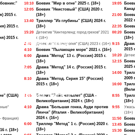
бовник:"
Боевик "Мир в огне" 2025 г. (18+)
Боеви
10:10
19:05
Канад
Боевик "Неистовый" (США) 2020 г.
12:05
) 2015 г.
(18+)
Боеви
21:00
2022 г
Триллер "Из глубины" (США) 2024 г.
13:40
я) 2015 г.
(18+)
Боеви
22:35
Боеви
15:20
Детектив "Хинтерленд: город грехов" 2021
00:20
я) 2015 г.
(18+)
г. (18+)
Четверг, 6 августа
Драма
2:40
Детектив "В плену огня" (США) 2023 г. (16+)
9:15
2015 г
Боевик "Пылающее море" 2021 г. (16+)
4:10
10:20
Детект
Драма "Метод" 13 с. (Россия) 2015 г.
6:00
(18+)
Боеви
12:15
2025 г
Драма "Метод" 14 с. (Россия) 2015 г.
7:05
(18+)
Трил
14:00
2009 г
Драма "Метод. Серия 15" (Россия)
8:10
2015 г. (18+)
Трилл
16:00
(Вели
Пятница, 7 августа
ие" (США)
Боевик "Рейс навылет" (США -
Трилл
2:05
8:55
Великобритания) 2024 г. (18+)
(18+)
Драма "Большая гонка, Ауди против
нные"
4:10
9:55
Ужасы 
Лянчи" (Италия - Великобритания)
(18+)
2024 г. (16+)
Боеви
- Франция)
11:50
Триллер "Метод" 1 с. (Россия) 2020 г.
6:00
Боеви
13:45
(18+)
6 г. (18+)
Боеви
15:30