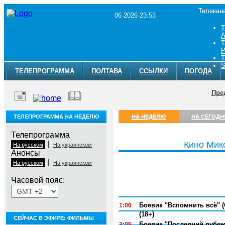
Телекан
06 2026 23:53
Т
A
Т
Р
Т
S
ТЕЛЕПРОГРАММА
ПОЛТАВА
ССЫЛКИ
ПОГОДА
Пре
ТЕЛЕПРОГРАММА НА НЕДЕЛЮ
НА НЕДЕЛЮ
НА СЕГОДН
Телепрограмма
|
Кино Мик
На русском
На украинском
Анонсы
|
На русском
На украинском
Часовой пояс:
Понедельник, 3 августа
Боевик "Вспомнить всё" (
1:00
(18+)
СЕЙЧАС В ЭФИРЕ: ФИЛЬМЫ
Боевик "Последний рубеж
3:05