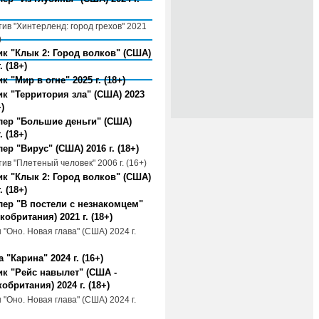
тив "Хинтерленд: город грехов" 2021
)
к "Клык 2: Город волков" (США)
. (18+)
к "Мир в огне" 2025 г. (18+)
к "Территория зла" (США) 2023
+)
лер "Большие деньги" (США)
. (18+)
ер "Вирус" (США) 2016 г. (18+)
ив "Плетеный человек" 2006 г. (16+)
к "Клык 2: Город волков" (США)
. (18+)
ер "В постели с незнакомцем"
кобритания) 2021 г. (18+)
"Оно. Новая глава" (США) 2024 г.
 "Карина" 2024 г. (16+)
к "Рейс навылет" (США -
обритания) 2024 г. (18+)
"Оно. Новая глава" (США) 2024 г.