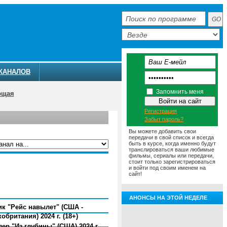
КАНАЛОВ
Запомнить меня
ющая
Регистрация
Забыт пароль?
Вы можете добавить свои
передачи в свой список и всегда
быть в курсе, когда именно будут
транслироваться ваши любимые
фильмы, сериалы или передачи,
ММА
АНОНСЫ
О ТЕЛЕКАНАЛЕ
стоит только зарегистрироваться
и войти под своим именем на
сайт!
АНОНСЫ НА ЭТОЙ НЕДЕЛЕ
к "Рейс навылет" (США -
обритания) 2024 г. (18+)
ер "Из глубины" (США) 2024 г.