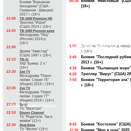
Боевик "Неистовый" (США)
00:30
Боевик "Взрывная
(18+)
блондинка" (США -
Германия - Швеция)
2017 г. (18+)
22:00
ТВ-1000 Premium HD
Триллер "Игрок"
(США) 2024 г. (18+)
22:05
ТВ-1000 Русское кино
Мелодрама "Лёд"
(Россия) 2018 р.
(16+)
Суббота, 8 августа
1:00
Детектив "Хинтерленд: город 
22:00
Драма "Амистад"
г. (18+)
(США) 1997 г. (16+)
Боевик "Последний рубеж
2:45
22:15
ТВ-21
2013 г. (16+)
Х/ф "Бумер. 2 ч."
(18+)
Боевик "Пылающее море" 2
4:35
22:20
Zee TV
Триллер "Вирус" (США) 201
6:20
Мелодрама "Порог
Боевик "Территория зла" 
любви. Серия 76"
7:55
(Индия) 2016 г. (16+)
г. (18+)
22:45
Zee TV
Мелодрама "Порог
любви. Серия 77"
(Индия) 2016 г. (16+)
22:20
Болт
СЕЙЧАС В ЭФИРЕ: СЕРИАЛЫ
Т/с "Маэстро"
22:10
Disney Channel
Т/с "Родители. Так и
живём" (12+)
Боевик "Костолом" (США) 2
9:45
22:30
Дом Кино
Т/с "Филин" (16+)
Боевик "Мир в огне" 2025 г
11:30