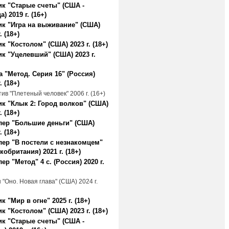
к "Старые счеты" (США -
а) 2019 г. (16+)
к "Игра на выживание" (США)
. (18+)
к "Костолом" (США) 2023 г. (18+)
к "Уцелевший" (США) 2023 г.
 "Метод. Серия 16" (Россия)
. (18+)
ив "Плетеный человек" 2006 г. (16+)
к "Клык 2: Город волков" (США)
. (18+)
лер "Большие деньги" (США)
. (18+)
ер "В постели с незнакомцем"
кобритания) 2021 г. (18+)
ер "Метод" 4 с. (Россия) 2020 г.
"Оно. Новая глава" (США) 2024 г.
к "Мир в огне" 2025 г. (18+)
к "Костолом" (США) 2023 г. (18+)
к "Старые счеты" (США -