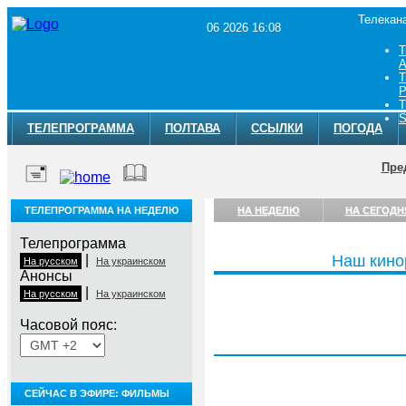
Телекан
06 2026 16:08
Т
A
Т
Р
Т
S
ТЕЛЕПРОГРАММА
ПОЛТАВА
ССЫЛКИ
ПОГОДА
Пре
ТЕЛЕПРОГРАММА НА НЕДЕЛЮ
НА НЕДЕЛЮ
НА СЕГОДН
Телепрограмма
|
Наш кино
На русском
На украинском
Анонсы
|
На русском
На украинском
Часовой пояс:
Четверг, 6 августа
СЕЙЧАС В ЭФИРЕ: ФИЛЬМЫ