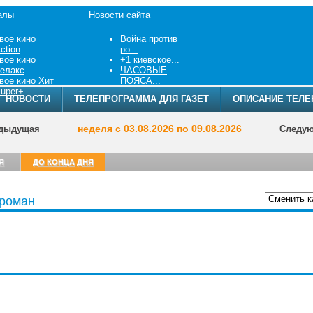
алы
Новости сайта
вое кино
Война против
ction
ро...
вое кино
+1 киевское...
елакс
ЧАСОВЫЕ
вое кино Хит
ПОЯСА...
uper+
НОВОСТИ
ТЕЛЕПРОГРАММА ДЛЯ ГАЗЕТ
ОПИСАНИЕ ТЕЛЕ
неделя с 03.08.2026 по 09.08.2026
дыдущая
Следу
Я
ДО КОНЦА ДНЯ
роман
ТЕЛЕПРОГРА