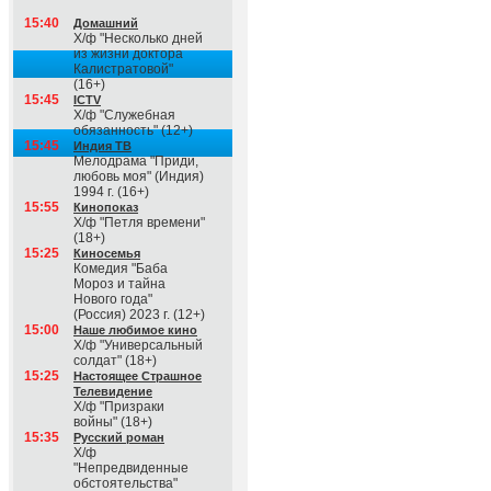
15:40
Домашний
Х/ф "Несколько дней
из жизни доктора
Калистратовой"
(16+)
15:45
ICTV
Х/ф "Служебная
обязанность" (12+)
15:45
Индия ТВ
Мелодрама "Приди,
любовь моя" (Индия)
1994 г. (16+)
15:55
Кинопоказ
Х/ф "Петля времени"
(18+)
15:25
Киносемья
Комедия "Баба
Мороз и тайна
Нового года"
(Россия) 2023 г. (12+)
15:00
Наше любимое кино
Х/ф "Универсальный
солдат" (18+)
15:25
Настоящее Страшное
Телевидение
Х/ф "Призраки
войны" (18+)
15:35
Русский роман
Х/ф
"Непредвиденные
обстоятельства"