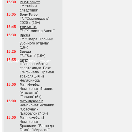
15:30
РТР-Планета
Т/с "Тайны
следствия"
15:05
Sony Turbo
Т/с "Соммердаль"
2020 г. (16+)
15:45
УНИАН ТВ
Т/с "Комиссар Алекс"
15:30
Время
Т/с "Опера. Хроники
убойного отдела"
(16+)
15:25
Звезда
Т/с "Батя" (16+)
15:55
Боец
СЕЙЧАС В ЭФИРЕ: СПОРТ
II Всероссийская
спартакиада. Бокс.
1/4 финала. Прямая
трансляция из
Челябинска
15:00
Матч Футбол
Чемпионат Италии.
"Аталанта" -
"Торино" (6+)
15:00
Матч Футбол 2
Чемпионат Испании.
"Осасуна" -
"Барселона" (6+)
15:00
Матч! Футбол 3
Чемпионат
Бразилии. "Васко да
Гама" - "Мирасол"