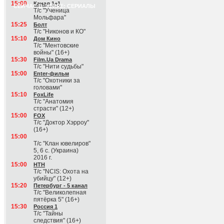
15:00
Канал 1+1
СЕЙЧАС В ЭФИРЕ: СЕРИАЛЫ
Т/с "Ученица
Мольфара"
15:25
Болт
Т/с "Никонов и КО"
15:10
Дом Кино
Т/с "Ментовские
войны" (16+)
15:30
Film.Ua Drama
Т/с "Нити судьбы"
15:00
Enter-фильм
Т/с "Охотники за
головами"
15:10
FoxLife
Т/с "Анатомия
страсти" (12+)
15:00
FOX
Т/с "Доктор Хэрроу"
(16+)
15:00
Т/с "Клан ювелиров"
5, 6 с. (Украина)
2016 г.
15:00
НТН
Т/с "NCIS: Охота на
убийцу" (12+)
15:20
Петербург - 5 канал
Т/с "Великолепная
пятёрка 5" (16+)
15:30
Россия 1
Т/с "Тайны
следствия" (16+)