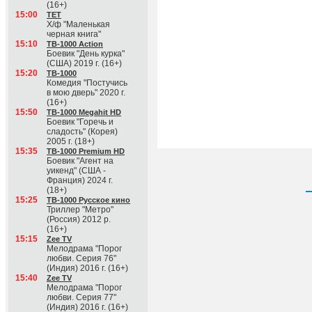
(16+)
15:00
ТЕТ
Х/ф "Маленькая
черная книга"
15:10
ТВ-1000 Action
Боевик "День курка"
(США) 2019 г. (16+)
15:20
ТВ-1000
Комедия "Постучись
в мою дверь" 2020 г.
(16+)
15:50
ТВ-1000 Megahit HD
Боевик "Горечь и
сладость" (Корея)
2005 г. (18+)
15:35
ТВ-1000 Premium HD
Боевик "Агент на
уикенд" (США -
Франция) 2024 г.
(18+)
15:25
ТВ-1000 Русское кино
Триллер "Метро"
(Россия) 2012 р.
(16+)
15:15
Zee TV
Мелодрама "Порог
любви. Серия 76"
(Индия) 2016 г. (16+)
15:40
Zee TV
Мелодрама "Порог
любви. Серия 77"
(Индия) 2016 г. (16+)