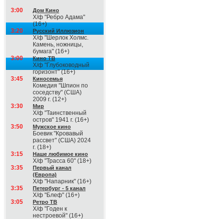
3:00
Дом Кино
Х/ф "Ребро Адама"
(16+)
3:20
Русский Иллюзион
Х/ф "Шерлок Холмс.
Камень, ножницы,
бумага" (16+)
3:00
Кино ТВ
Х/ф "Глубоководный
горизонт" (16+)
3:45
Киносемья
Комедия "Шпион по
соседству" (США)
2009 г. (12+)
3:30
Мир
Х/ф "Таинственный
остров" 1941 г. (16+)
3:50
Мужское кино
Боевик "Кровавый
рассвет" (США) 2024
г. (18+)
3:15
Наше любимое кино
Х/ф "Трасса 60" (18+)
3:35
Первый канал
(Европа)
Х/ф "Напарник" (16+)
3:35
Петербург - 5 канал
Х/ф "Блеф" (16+)
3:05
Ретро ТВ
Х/ф "Годен к
нестроевой" (16+)