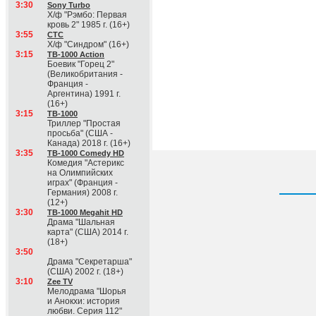
3:30
Sony Turbo
Х/ф "Рэмбо: Первая
кровь 2" 1985 г. (16+)
3:55
СТС
Х/ф "Синдром" (16+)
3:15
ТВ-1000 Action
Боевик "Горец 2"
(Великобритания -
Франция -
Аргентина) 1991 г.
(16+)
3:15
ТВ-1000
Триллер "Простая
просьба" (США -
Канада) 2018 г. (16+)
3:35
ТВ-1000 Comedy HD
Комедия "Астерикс
на Олимпийских
играх" (Франция -
Германия) 2008 г.
(12+)
3:30
ТВ-1000 Megahit HD
Драма "Шальная
карта" (США) 2014 г.
(18+)
3:50
Драма "Секретарша"
(США) 2002 г. (18+)
3:10
Zee TV
Мелодрама "Шорья
и Анокхи: история
любви. Серия 112"