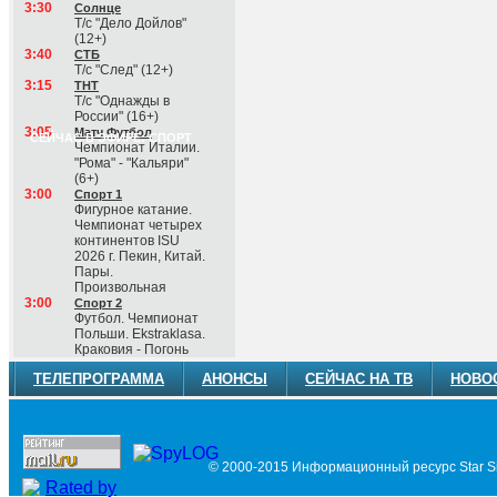
3:30
Солнце
Т/с "Дело Дойлов"
(12+)
3:40
СТБ
Т/с "След" (12+)
3:15
ТНТ
Т/с "Однажды в
России" (16+)
3:05
Матч Футбол
СЕЙЧАС В ЭФИРЕ: СПОРТ
Чемпионат Италии.
"Рома" - "Кальяри"
(6+)
3:00
Спорт 1
Фигурное катание.
Чемпионат четырех
континентов ISU
2026 г. Пекин, Китай.
Пары.
Произвольная
3:00
Спорт 2
Футбол. Чемпионат
Польши. Ekstraklasa.
Краковия - Погонь
ТЕЛЕПРОГРАММА
АНОНСЫ
СЕЙЧАС НА ТВ
НОВО
© 2000-2015 Информационный ресурс Star Si