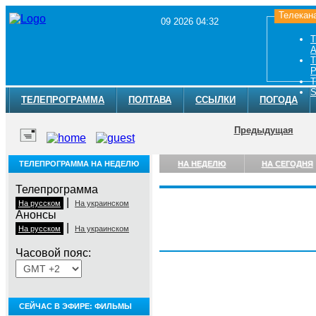
Телекан
09 2026 04:32
Т
A
Т
Р
Т
S
ТЕЛЕПРОГРАММА
ПОЛТАВА
ССЫЛКИ
ПОГОДА
Предыдущая
ТЕЛЕПРОГРАММА НА НЕДЕЛЮ
НА НЕДЕЛЮ
НА СЕГОДНЯ
Телепрограмма
|
На русском
На украинском
Анонсы
|
На русском
На украинском
Воскресенье, 9 августа
Часовой пояс:
СЕЙЧАС В ЭФИРЕ: ФИЛЬМЫ