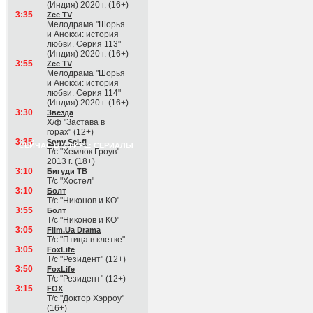
(Индия) 2020 г. (16+)
3:35
Zee TV
Мелодрама "Шорья
и Анокхи: история
любви. Серия 113"
(Индия) 2020 г. (16+)
3:55
Zee TV
Мелодрама "Шорья
и Анокхи: история
любви. Серия 114"
(Индия) 2020 г. (16+)
3:30
Звезда
Х/ф "Застава в
горах" (12+)
3:35
Sony Sci-fi
СЕЙЧАС В ЭФИРЕ: СЕРИАЛЫ
Т/с "Хемлок Гроув"
2013 г. (18+)
3:10
Бигуди ТВ
Т/с "Хостел"
3:10
Болт
Т/с "Никонов и КО"
3:55
Болт
Т/с "Никонов и КО"
3:05
Film.Ua Drama
Т/с "Птица в клетке"
3:05
FoxLife
Т/с "Резидент" (12+)
3:50
FoxLife
Т/с "Резидент" (12+)
3:15
FOX
Т/с "Доктор Хэрроу"
(16+)