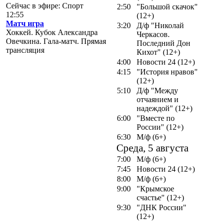
Сейчас в эфире: Спорт
2:50
"Большой скачок"
12:55
(12+)
Матч игра
3:20
Д/ф "Николай
Хоккей. Кубок Александра
Черкасов.
Овечкина. Гала-матч. Прямая
Последний Дон
трансляция
Кихот" (12+)
4:00
Новости 24 (12+)
4:15
"История нравов"
(12+)
5:10
Д/ф "Между
отчаянием и
надеждой" (12+)
6:00
"Вместе по
России" (12+)
6:30
М/ф (6+)
Среда, 5 августа
7:00
М/ф (6+)
7:45
Новости 24 (12+)
8:00
М/ф (6+)
9:00
"Крымское
счастье" (12+)
9:30
"ДНК России"
(12+)