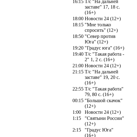
16:15
Т/с "На дальней
заставе" 17, 18 с.
(16+)
18:00
Новости 24 (12+)
18:15
"Мне только
спросить" (12+)
18:50
"Север против
Юга" (12+)
19:20
"Градус юга" (16+)
19:40
Т/с "Такая работа -
2" 1, 2 с. (16+)
21:00
Новости 24 (12+)
21:15
Т/с "На дальней
заставе" 19, 20 с.
(16+)
22:55
Т/с "Такая работа"
79, 80 с. (16+)
00:15
"Большой скачок"
(12+)
1:00
Новости 24 (12+)
1:15
"Святыни России"
(12+)
2:15
"Градус Юга"
(16+)