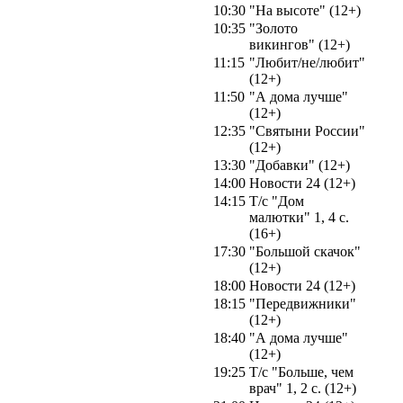
10:30
"На высоте" (12+)
10:35
"Золото
викингов" (12+)
11:15
"Любит/не/любит"
(12+)
11:50
"А дома лучше"
(12+)
12:35
"Святыни России"
(12+)
13:30
"Добавки" (12+)
14:00
Новости 24 (12+)
14:15
Т/с "Дом
малютки" 1, 4 с.
(16+)
17:30
"Большой скачок"
(12+)
18:00
Новости 24 (12+)
18:15
"Передвижники"
(12+)
18:40
"А дома лучше"
(12+)
19:25
Т/с "Больше, чем
врач" 1, 2 с. (12+)