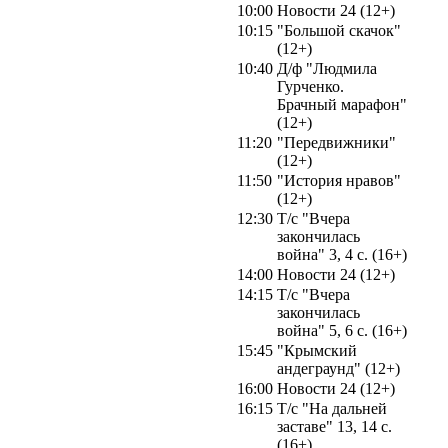
10:00
Новости 24 (12+)
10:15
"Большой скачок"
(12+)
10:40
Д/ф "Людмила
Гурченко.
Брачный марафон"
(12+)
11:20
"Передвижники"
(12+)
11:50
"История нравов"
(12+)
12:30
Т/с "Вчера
закончилась
война" 3, 4 с. (16+)
14:00
Новости 24 (12+)
14:15
Т/с "Вчера
закончилась
война" 5, 6 с. (16+)
15:45
"Крымский
андеграунд" (12+)
16:00
Новости 24 (12+)
16:15
Т/с "На дальней
заставе" 13, 14 с.
(16+)