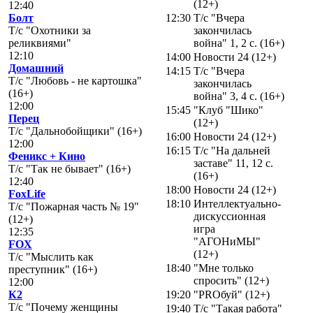
(12+)
12:40
Болт
12:30
Т/с "Вчера
Т/с "Охотники за
закончилась
реликвиями"
война" 1, 2 с. (16+)
12:10
14:00
Новости 24 (12+)
Домашний
14:15
Т/с "Вчера
Т/с "Любовь - не картошка"
закончилась
(16+)
война" 3, 4 с. (16+)
12:00
15:45
"Клуб "Шико"
Перец
(12+)
Т/с "Дальнобойщики" (16+)
16:00
Новости 24 (12+)
12:00
16:15
Т/с "На дальней
Феникс + Кино
заставе" 11, 12 с.
Т/с "Так не бывает" (16+)
(16+)
12:40
18:00
Новости 24 (12+)
FoxLife
18:10
Интеллектуально-
Т/с "Пожарная часть № 19"
дискуссионная
(12+)
игра
12:35
"АГОНиМЫ"
FOX
(12+)
Т/с "Мыслить как
18:40
"Мне только
преступник" (16+)
спросить" (12+)
12:00
К2
19:20
"PROбуй" (12+)
Т/с "Почему женщины
19:40
Т/с "Такая работа"