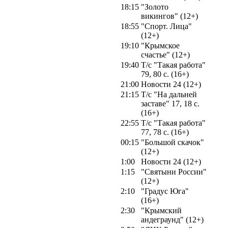
18:15
"Золото
викингов" (12+)
18:55
"Спорт. Лица"
(12+)
19:10
"Крымское
счастье" (12+)
19:40
Т/с "Такая работа"
79, 80 с. (16+)
21:00
Новости 24 (12+)
21:15
Т/с "На дальней
заставе" 17, 18 с.
(16+)
22:55
Т/с "Такая работа"
77, 78 с. (16+)
00:15
"Большой скачок"
(12+)
1:00
Новости 24 (12+)
1:15
"Святыни России"
(12+)
2:10
"Градус Юга"
(16+)
2:30
"Крымский
андеграунд" (12+)