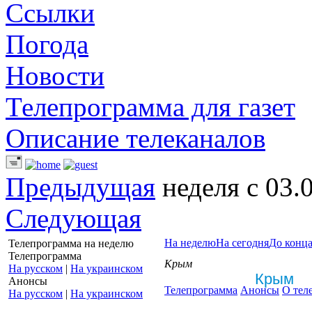
Ссылки
Погода
Новости
Телепрограмма для газет
Описание телеканалов
Предыдущая
неделя с 03.
Следующая
На неделю
На сегодня
До конца
Телепрограмма на неделю
Телепрограмма
Крым
На русском
|
На украинском
Крым
Анонсы
Телепрограмма
Анонсы
О тел
На русском
|
На украинском