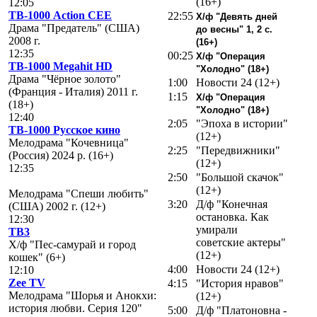
(16+)
12:05
ТВ-1000 Action CEE
22:55
Х/ф "Девять дней
Драма "Предатель" (США)
до весны" 1, 2 с.
2008 г.
(16+)
12:35
00:25
Х/ф "Операция
ТВ-1000 Megahit HD
"Холодно" (18+)
Драма "Чёрное золото"
1:00
Новости 24 (12+)
(Франция - Италия) 2011 г.
1:15
Х/ф "Операция
(18+)
"Холодно" (18+)
12:40
2:05
"Эпоха в истории"
ТВ-1000 Русское кино
(12+)
Мелодрама "Кочевница"
2:25
"Передвижники"
(Россия) 2024 р. (16+)
(12+)
12:35
2:50
"Большой скачок"
(12+)
Мелодрама "Спеши любить"
3:20
Д/ф "Конечная
(США) 2002 г. (12+)
остановка. Как
12:30
умирали
ТВ3
советские актеры"
Х/ф "Пес-самурай и город
(12+)
кошек" (6+)
4:00
Новости 24 (12+)
12:10
Zee TV
4:15
"История нравов"
Мелодрама "Шорья и Анокхи:
(12+)
история любви. Серия 120"
5:00
Д/ф "Платоновна -