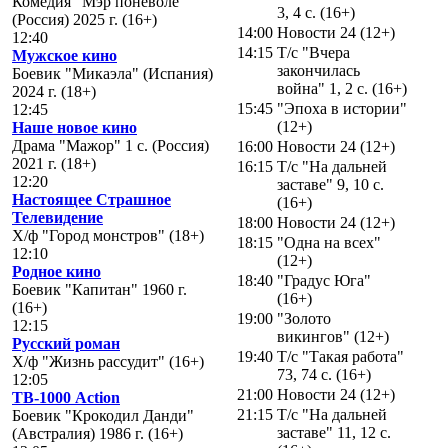
Комедия "Мэр поневоле"
3, 4 с. (16+)
(Россия) 2025 г. (16+)
14:00
Новости 24 (12+)
12:40
14:15
Т/с "Вчера
Мужское кино
закончилась
Боевик "Микаэла" (Испания)
война" 1, 2 с. (16+)
2024 г. (18+)
15:45
"Эпоха в истории"
12:45
(12+)
Наше новое кино
Драма "Мажор" 1 с. (Россия)
16:00
Новости 24 (12+)
2021 г. (18+)
16:15
Т/с "На дальней
12:20
заставе" 9, 10 с.
Настоящее Страшное
(16+)
Телевидение
18:00
Новости 24 (12+)
Х/ф "Город монстров" (18+)
18:15
"Одна на всех"
12:10
(12+)
Родное кино
18:40
"Градус Юга"
Боевик "Капитан" 1960 г.
(16+)
(16+)
19:00
"Золото
12:15
викингов" (12+)
Русский роман
19:40
Т/с "Такая работа"
Х/ф "Жизнь рассудит" (16+)
73, 74 с. (16+)
12:05
21:00
Новости 24 (12+)
ТВ-1000 Action
21:15
Т/с "На дальней
Боевик "Крокодил Данди"
заставе" 11, 12 с.
(Австралия) 1986 г. (16+)