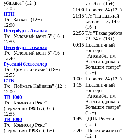
убивают" (12+)
75, 76 с. (16+)
12:05
21:00
Новости 24 (12+)
НТН
21:15
Т/с "На дальней
Т/с "Захват" (12+)
заставе" 13, 14 с.
12:00
(16+)
Петербург - 5 канал
22:55
Т/с "Такая работа"
Т/с "Условный мент 5" (16+)
73, 74 с. (16+)
12:55
00:15
Праздничный
Петербург - 5 канал
концерт
Т/с "Условный мент 5" (16+)
"Ансамбль им.
12:40
Александрова в
Русский бестселлер
Большом театре"
Т/с "Дом с лилиями" (18+)
(12+)
12:55
1:00
Новости 24 (12+)
СТБ
1:15
Праздничный
Т/с "Поймать Кайдаша" (12+)
концерт
12:00
"Ансамбль им.
ТВ-1000
Александрова в
Т/с "Комиссар Рекс"
Большом театре"
(Германия) 1998 г. (16+)
(12+)
12:55
1:45
"ДНК России"
ТВ-1000
(12+)
Т/с "Комиссар Рекс"
(Германия) 1998 г. (16+)
2:20
"Передвижники"
(12+)