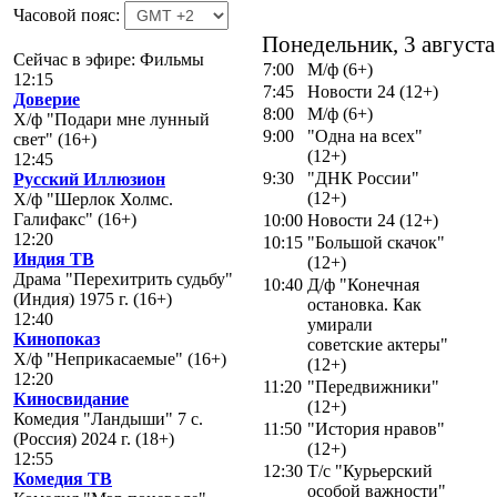
Часовой пояс:
Понедельник, 3 августа
Сейчас в эфире: Фильмы
7:00
М/ф (6+)
12:15
7:45
Новости 24 (12+)
Доверие
8:00
М/ф (6+)
Х/ф "Подари мне лунный
9:00
"Одна на всех"
свет" (16+)
(12+)
12:45
9:30
"ДНК России"
Русский Иллюзион
(12+)
Х/ф "Шерлок Холмс.
Галифакс" (16+)
10:00
Новости 24 (12+)
12:20
10:15
"Большой скачок"
Индия ТВ
(12+)
Драма "Перехитрить судьбу"
10:40
Д/ф "Конечная
(Индия) 1975 г. (16+)
остановка. Как
12:40
умирали
Кинопоказ
советские актеры"
Х/ф "Неприкасаемые" (16+)
(12+)
12:20
11:20
"Передвижники"
Киносвидание
(12+)
Комедия "Ландыши" 7 с.
11:50
"История нравов"
(Россия) 2024 г. (18+)
(12+)
12:55
12:30
Т/с "Курьерский
Комедия ТВ
особой важности"