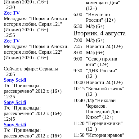
(Индия) 2020 г. (16+)
комендант Дия"
12:30
(12+)
Zee TV
6:00
"Вместе по
Мелодрама "Шорья и Анокхи:
России" (12+)
история любви. Серия 121"
6:30
М/ф (6+)
(Индия) 2020 г. (16+)
Вторник, 4 августа
12:55
7:00
М/ф (6+)
Zee TV
Мелодрама "Шорья и Анокхи:
7:45
Новости 24 (12+)
история любви. Серия 122"
8:00
М/ф (6+)
(Индия) 2020 г. (16+)
9:00
"Север против
юга" (12+)
Сейчас в эфире: Сериалы
9:30
"ДНК России"
12:05
(12+)
Sony Sci-fi
10:00
Новости 24 (12+)
Т/с "Пришельцы:
10:15
"Большой скачок"
рассекречено" 2012 г. (16+)
(12+)
12:25
10:40
Д/ф "Николай
Sony Sci-fi
Черкасов.
Т/с "Пришельцы:
Последний Дон
рассекречено" 2012 г. (16+)
Кихот" (12+)
12:45
11:20
"Передвижники"
Sony Sci-fi
(12+)
Т/с "Пришельцы:
11:50
"История нравов"
рассекречено" 2012 г. (16+)