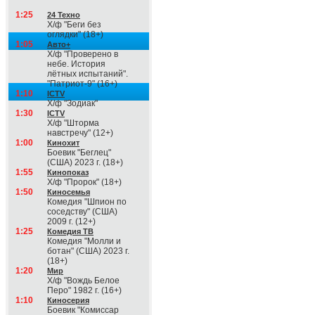
1:25
24 Техно
Х/ф "Беги без
оглядки" (18+)
1:05
Авто+
Х/ф "Проверено в
небе. История
лётных испытаний".
"Патриот-9" (16+)
1:10
ICTV
Х/ф "Зодиак"
1:30
ICTV
Х/ф "Шторма
навстречу" (12+)
1:00
Кинохит
Боевик "Беглец"
(США) 2023 г. (18+)
1:55
Кинопоказ
Х/ф "Пророк" (18+)
1:50
Киносемья
Комедия "Шпион по
соседству" (США)
2009 г. (12+)
1:25
Комедия ТВ
Комедия "Молли и
ботан" (США) 2023 г.
(18+)
1:20
Мир
Х/ф "Вождь Белое
Перо" 1982 г. (16+)
1:10
Киносерия
Боевик "Комиссар