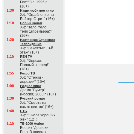
Рекс" 8 с. 1996 г.
(16+)
1:30
Наше любимое кино
Х/ф "Ограбление на
Бейкер-Стрит" (16+)
1:10
Новый канал
Х/ф "Тело, тело,
тело 1(премьера)"
(16+)
1:20
Настоящее Страшное
Телевидение
Х/ф "Заклятье: 13-й
этаж" (18+)
1:15
REN TV
Х/ф "Форсаж.
Полный вперед!"
(18+)
1:55
Ретро ТВ
Х/ф "Стежки -
дорожки" (16+)
1:00
Родное кино
Драма "Бумер"
(Россия) 2003 г. (18+)
1:30
Русский роман
Х/ф "Смерть на
языке цветов" (16+)
1:40
СТБ
Х/ф "Школа хороших
жен" (12+)
1:15
ТВ-1000 Action
Боевик "Доспехи
Бога: В поисках