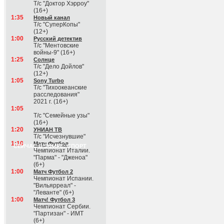
Т/с "Доктор Хэрроу"
(16+)
1:35
Новый канал
Т/с "СуперКопы"
(12+)
1:00
Русский детектив
Т/с "Ментовские
войны-9" (16+)
1:25
Солнце
Т/с "Дело Дойлов"
(12+)
1:05
Sony Turbo
Т/с "Тихоокеанские
расследования"
2021 г. (16+)
1:05
Т/с "Семейные узы"
(16+)
1:20
УНИАН ТВ
Т/с "Исчезнувшие"
1:10
Матч Футбол
СЕЙЧАС В ЭФИРЕ: СПОРТ
Чемпионат Италии.
"Парма" - "Дженоа"
(6+)
1:00
Матч Футбол 2
Чемпионат Испании.
"Вильярреал" -
"Леванте" (6+)
1:00
Матч! Футбол 3
Чемпионат Сербии.
"Партизан" - ИМТ
(6+)