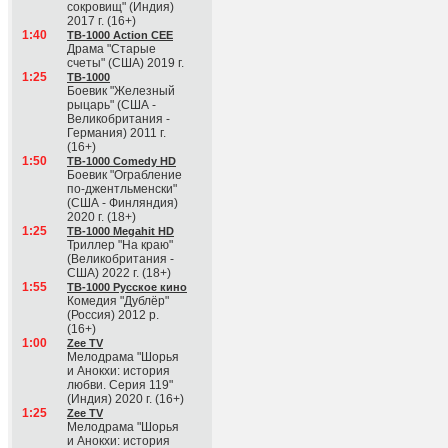
сокровищ" (Индия)
2017 г. (16+)
1:40
ТВ-1000 Action CEE
Драма "Старые
счеты" (США) 2019 г.
1:25
ТВ-1000
Боевик "Железный
рыцарь" (США -
Великобритания -
Германия) 2011 г.
(16+)
1:50
ТВ-1000 Comedy HD
Боевик "Ограбление
по-джентльменски"
(США - Финляндия)
2020 г. (18+)
1:25
ТВ-1000 Megahit HD
Триллер "На краю"
(Великобритания -
США) 2022 г. (18+)
1:55
ТВ-1000 Русское кино
Комедия "Дублёр"
(Россия) 2012 р.
(16+)
1:00
Zee TV
Мелодрама "Шорья
и Анокхи: история
любви. Серия 119"
(Индия) 2020 г. (16+)
1:25
Zee TV
Мелодрама "Шорья
и Анокхи: история