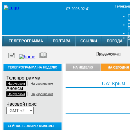
Телекан
07 2026 02:41
Т
A
Т
Р
Т
S
ТЕЛЕПРОГРАММА
ПОЛТАВА
ССЫЛКИ
ПОГОДА
Предыдущая
ТЕЛЕПРОГРАММА НА НЕДЕЛЮ
НА НЕДЕЛЮ
НА СЕГОДНЯ
Телепрограмма
|
UA: Крым
На русском
На украинском
Анонсы
|
На русском
На украинском
Часовой пояс:
Пятница, 7 августа
СЕЙЧАС В ЭФИРЕ: ФИЛЬМЫ