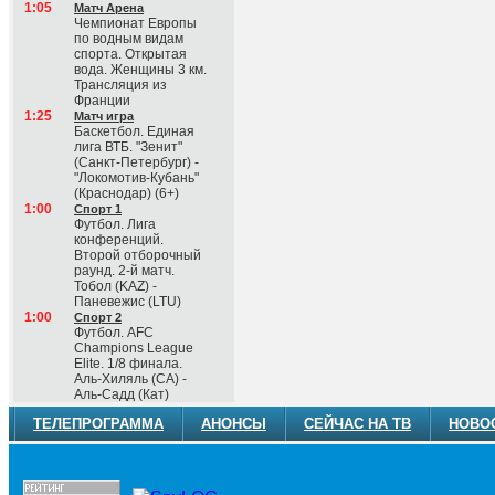
1:05
Матч Арена
Чемпионат Европы
по водным видам
спорта. Открытая
вода. Женщины 3 км.
Трансляция из
Франции
1:25
Матч игра
Баскетбол. Единая
лига ВТБ. "Зенит"
(Санкт-Петербург) -
"Локомотив-Кубань"
(Краснодар) (6+)
1:00
Спорт 1
Футбол. Лига
конференций.
Второй отборочный
раунд. 2-й матч.
Тобол (KAZ) -
Паневежис (LTU)
1:00
Спорт 2
Футбол. AFC
Champions League
Elite. 1/8 финала.
Аль-Хиляль (СА) -
Аль-Садд (Кат)
ТЕЛЕПРОГРАММА
АНОНСЫ
СЕЙЧАС НА ТВ
НОВО