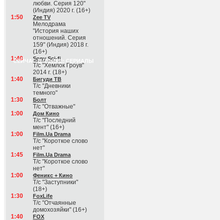
любви. Серия 120"
(Индия) 2020 г. (16+)
1:50
Zee TV
Мелодрама
"История наших
отношений. Серия
159" (Индия) 2018 г.
(16+)
1:40
Sony Sci-fi
СЕЙЧАС В ЭФИРЕ: СЕРИАЛЫ
Т/с "Хемлок Гроув"
2014 г. (18+)
1:40
Бигуди ТВ
Т/с "Дневники
темного"
1:30
Болт
Т/с "Отважные"
1:00
Дом Кино
Т/с "Последний
мент" (16+)
1:00
Film.Ua Drama
Т/с "Короткое слово
нет"
1:45
Film.Ua Drama
Т/с "Короткое слово
нет"
1:00
Феникс + Кино
Т/с "Заступники"
(18+)
1:30
FoxLife
Т/с "Отчаянные
домохозяйки" (16+)
1:40
FOX