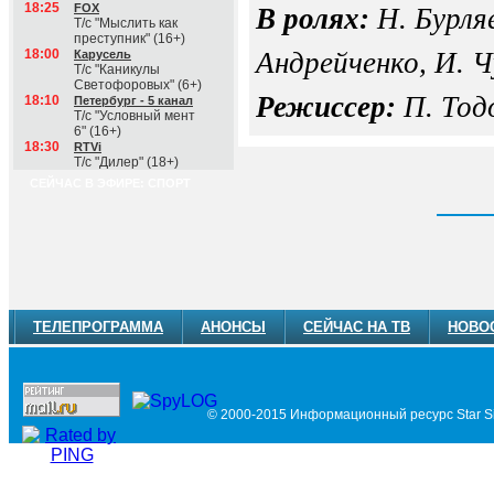
18:25
FOX
В ролях:
Н. Бурля
Т/с "Мыслить как
преступник" (16+)
18:00
Андрейченко, И. Ч
Карусель
Т/с "Каникулы
Светофоровых" (6+)
Режиссер:
П. Тод
18:10
Петербург - 5 канал
Т/с "Условный мент
6" (16+)
18:30
RTVi
Т/с "Дилер" (18+)
СЕЙЧАС В ЭФИРЕ: СПОРТ
ТЕЛЕПРОГРАММА
АНОНСЫ
СЕЙЧАС НА ТВ
НОВО
© 2000-2015 Информационный ресурс Star Si