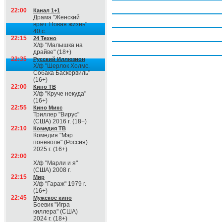
Четверг, 6 августа
22:00
Канал 1+1
Драма "Женский
Пятница, 7 августа
врач. Новая жизнь"
40 с.
Суббота, 8 августа
22:15
24 Техно
Х/ф "Малышка на
Воскресение, 9 августа
драйве" (18+)
22:35
Русский Иллюзион
Х/ф "Шерлок Холмс.
Собака Баскервиль"
(16+)
22:00
Кино ТВ
Х/ф "Круче некуда"
(16+)
22:55
Кино Микс
Триллер "Вирус"
(США) 2016 г. (18+)
22:10
Комедия ТВ
Комедия "Мэр
поневоле" (Россия)
2025 г. (16+)
22:00
Х/ф "Марли и я"
(США) 2008 г.
22:15
Мир
Х/ф "Гараж" 1979 г.
(16+)
22:45
Мужское кино
Боевик "Игра
киллера" (США)
2024 г. (18+)