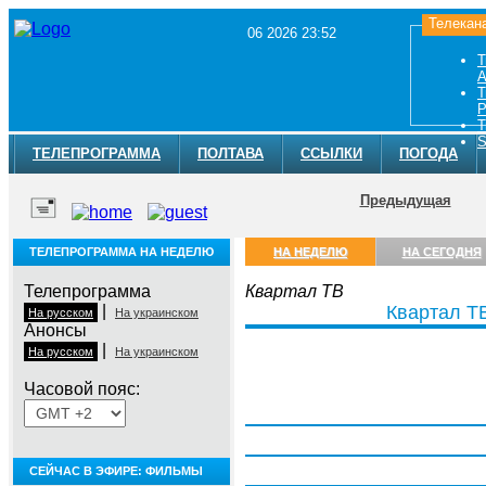
Телекан
06 2026 23:52
Т
A
Т
Р
Т
S
ТЕЛЕПРОГРАММА
ПОЛТАВА
ССЫЛКИ
ПОГОДА
Предыдущая
ТЕЛЕПРОГРАММА НА НЕДЕЛЮ
НА НЕДЕЛЮ
НА СЕГОДНЯ
Телепрограмма
Квартал ТВ
|
Квартал Т
На русском
На украинском
Анонсы
|
На русском
На украинском
Часовой пояс:
Понедельник, 3 августа
Вторник, 4 августа
Среда, 5 августа
СЕЙЧАС В ЭФИРЕ: ФИЛЬМЫ