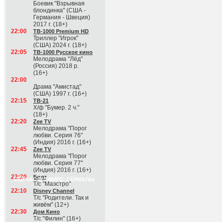
Боевик "Взрывная
блондинка" (США -
Германия - Швеция)
2017 г. (18+)
22:00
ТВ-1000 Premium HD
Триллер "Игрок"
(США) 2024 г. (18+)
22:05
ТВ-1000 Русское кино
Мелодрама "Лёд"
(Россия) 2018 р.
(16+)
22:00
Драма "Амистад"
(США) 1997 г. (16+)
22:15
ТВ-21
Х/ф "Бумер. 2 ч."
(18+)
22:20
Zee TV
Мелодрама "Порог
любви. Серия 76"
(Индия) 2016 г. (16+)
22:45
Zee TV
Мелодрама "Порог
любви. Серия 77"
(Индия) 2016 г. (16+)
22:20
Болт
СЕЙЧАС В ЭФИРЕ: СЕРИАЛЫ
Т/с "Маэстро"
22:10
Disney Channel
Т/с "Родители. Так и
живём" (12+)
22:30
Дом Кино
Т/с "Филин" (16+)