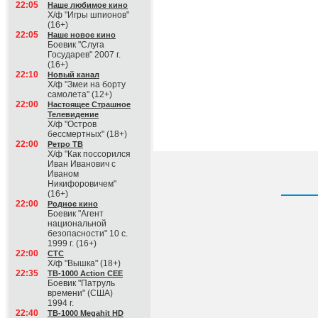
22:05
Наше любимое кино
Х/ф "Игры шпионов"
(16+)
22:05
Наше новое кино
Боевик "Слуга
Государев" 2007 г.
(16+)
22:10
Новый канал
Х/ф "Змеи на борту
самолета" (12+)
22:00
Настоящее Страшное
Телевидение
Х/ф "Остров
бессмертных" (18+)
22:00
Ретро ТВ
Х/ф "Как поссорился
Иван Иванович с
Иваном
Никифоровичем"
(16+)
22:00
Родное кино
Боевик "Агент
национальной
безопасности" 10 с.
1999 г. (16+)
22:00
СТС
Х/ф "Вышка" (18+)
22:35
ТВ-1000 Action CEE
Боевик "Патруль
времени" (США)
1994 г.
22:40
ТВ-1000 Megahit HD