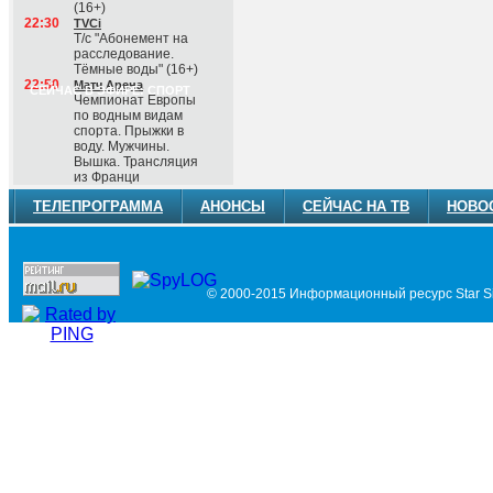
(16+)
22:30
TVCi
Т/с "Абонемент на
расследование.
Тёмные воды" (16+)
22:50
Матч Арена
СЕЙЧАС В ЭФИРЕ: СПОРТ
Чемпионат Европы
по водным видам
спорта. Прыжки в
воду. Мужчины.
Вышка. Трансляция
из Франци
ТЕЛЕПРОГРАММА
АНОНСЫ
СЕЙЧАС НА ТВ
НОВО
© 2000-2015 Информационный ресурс Star Si