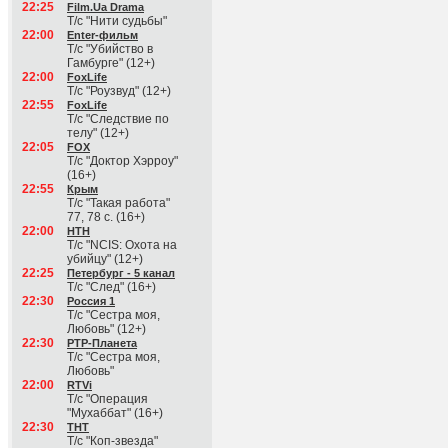
22:25
Film.Ua Drama
Т/с "Нити судьбы"
22:00
Enter-фильм
Т/с "Убийство в
Гамбурге" (12+)
22:00
FoxLife
Т/с "Роузвуд" (12+)
22:55
FoxLife
Т/с "Следствие по
телу" (12+)
22:05
FOX
Т/с "Доктор Хэрроу"
(16+)
22:55
Крым
Т/с "Такая работа"
77, 78 с. (16+)
22:00
НТН
Т/с "NCIS: Охота на
убийцу" (12+)
22:25
Петербург - 5 канал
Т/с "След" (16+)
22:30
Россия 1
Т/с "Сестра моя,
Любовь" (12+)
22:30
РТР-Планета
Т/с "Сестра моя,
Любовь"
22:00
RTVi
Т/с "Операция
"Мухаббат" (16+)
22:30
ТНТ
Т/с "Коп-звезда"